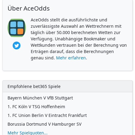
Über AceOdds
AceOdds stellt die ausführlichste und
zuverlässigste Auswahl an Wettrechnern mit
täglich über 50.000 berechneten Wetten zur
Verfügung. Unabhängige Bookmaker und
Wettkunden vertrauen bei der Berechnung von
Erträgen darauf, dass die Berechnungen
genau sind.
Mehr erfahren
.
Empfohlene bet365 Spiele
Bayern München V VfB Stuttgart
1. FC Köln V TSG Hoffenheim
1. FC Union Berlin V Eintracht Frankfurt
Borussia Dortmund V Hamburger SV
Mehr Spielquoten...