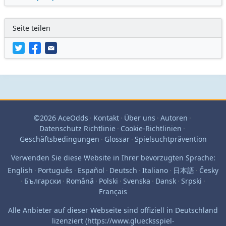
Seite teilen
©2026 AceOdds
·
Kontakt
·
Über uns
·
Autoren
·
Datenschutz Richtlinie
·
Cookie-Richtlinien
·
Geschäftsbedingungen
·
Glossar
·
Spielsuchtprävention
Verwenden Sie diese Website in Ihrer bevorzugten Sprache:
English
·
Português
·
Español
·
Deutsch
·
Italiano
·
日本語
·
Česky
·
Български
·
Română
·
Polski
·
Svenska
·
Dansk
·
Srpski
·
Français
Alle Anbieter auf dieser Webseite sind offiziell in Deutschland
lizenziert (https://www.gluecksspiel-