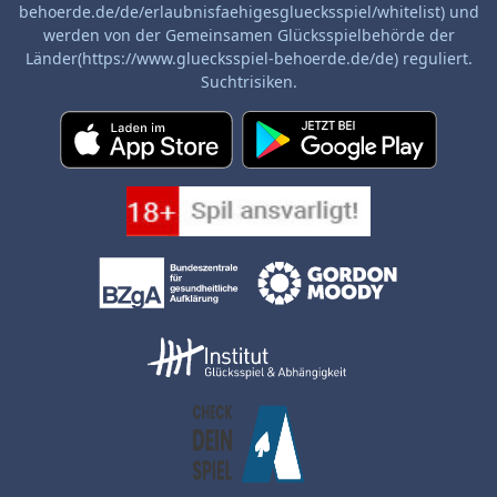
behoerde.de/de/erlaubnisfaehigesgluecksspiel/whitelist) und
werden von der Gemeinsamen Glücksspielbehörde der
Länder(https://www.gluecksspiel-behoerde.de/de) reguliert.
Suchtrisiken.