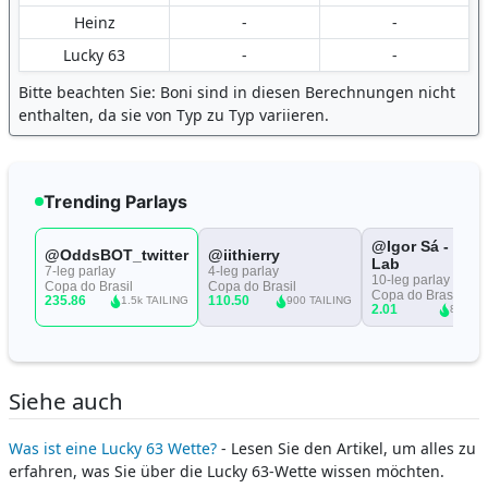
Heinz
-
-
Lucky 63
-
-
Bitte beachten Sie: Boni sind in diesen Berechnungen nicht
enthalten, da sie von Typ zu Typ variieren.
Siehe auch
Was ist eine Lucky 63 Wette?
- Lesen Sie den Artikel, um alles zu
erfahren, was Sie über die Lucky 63-Wette wissen möchten.