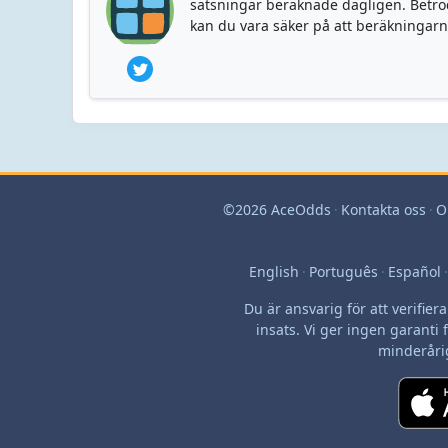
satsningar beräknade dagligen. Betro
kan du vara säker på att beräkningarn
©2026 AceOdds
·
Kontakta oss
·
O
English
·
Português
·
Español
·
Du är ansvarig för att verifi
insats. Vi ger ingen garanti
minderårig