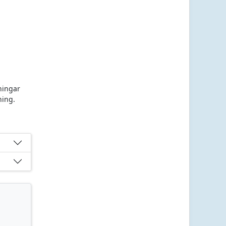
ningar
ning.