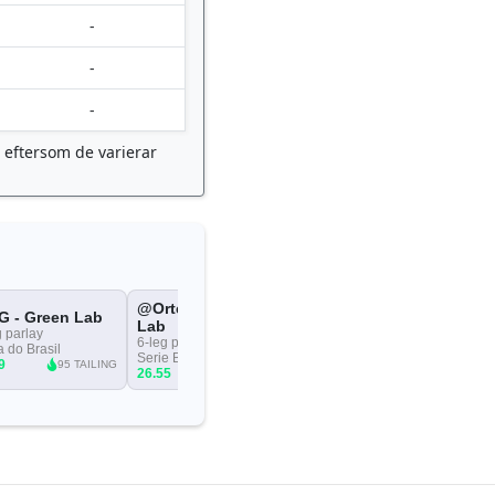
-
-
-
 eftersom de varierar