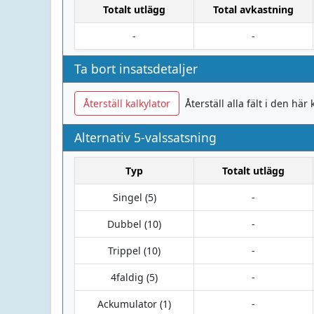
Totalt utlägg
Total avkastning
-
-
Ta bort insatsdetaljer
Återställ kalkylator
Återställ alla fält i den här 
Alternativ 5-valssatsning
Typ
Totalt utlägg
Singel (5)
-
Dubbel (10)
-
Trippel (10)
-
4faldig (5)
-
Ackumulator (1)
-