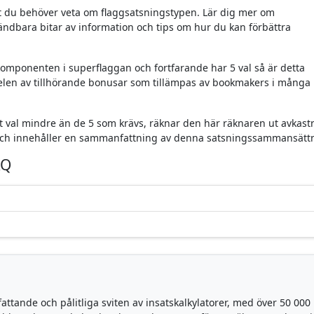
allt du behöver veta om flaggsatsningstypen. Lär dig mer om
dbara bitar av information och tips om hur du kan förbättra
komponenten i superflaggan och fortfarande har 5 val så är detta
elen av tillhörande bonusar som tillämpas av bookmakers i många
t val mindre än de 5 som krävs, räknar den här räknaren ut avkast
n och innehåller en sammanfattning av denna satsningssammansätt
AQ
ttande och pålitliga sviten av insatskalkylatorer, med över 50 000