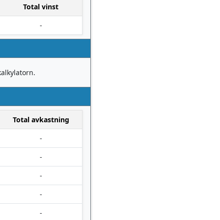
Total vinst
-
kalkylatorn.
Total avkastning
-
-
-
-
-