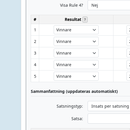
Visa Rule 4?
#
Resultat
?
1
2
3
4
5
Sammanfattning (uppdateras automatiskt)
Satsningstyp:
Satsa: