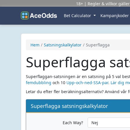
18+ | Regler & villkor gäll
Bet Calculator
Kampanjkoder
Hem
Satsningskalkylator
Superflagga
Superflagga sat
Superflaggan-satsningen är en satsning på 5 val bes
femdubbling
och 10
Upp-och-ned-SSA-par
.
Lär dig me
Letar du efter fler beräkningsalternativ? Använd vår 
Superflagga satsningskalkylator
Each Way?