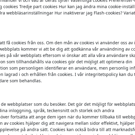
nvänder vi och vad är deras syfte? Väsentliga cookies Preferenser
g cookies Tredje part cookies Hur kan jag ändra mina cookie-instäl
ra webbläsarinställningar Hur inaktiverar jag Flash-cookies? Varia
t få cookies från oss. Om den mån av cookies vi använder oss av i
webbplats kommer vi att be dig att godkänna vår användning av c
ies på vår webbplats eftersom vi önskar att alla våra användare sk
n som tillhandahålls via cookies gör det möjligt att optimera din
mation som personligen identifierar en användare, men personlig in
n lagrad i och erhållen från cookies. I vår integritetspolicy kan du 
ndare som behandlas.
v de webbplatser som du besöker. Det gör det möjligt för webbplats
na inloggning, språk, teckensnitt och storlek och andra
ehöver fortsätta att ange dem igen när du kommer tillbaka till webb
 av cookies hjälper dig att navigera mellan sidor effektivt, hjälper
plevelse på andra sätt. Cookies kan också bidra till att marknads