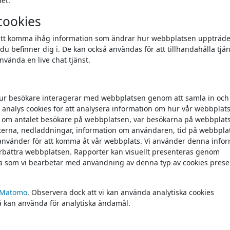
et.
cookies
 att komma ihåg information som ändrar hur webbplatsen uppträder
du befinner dig i. De kan också användas för att tillhandahålla tjä
nvända en live chat tjänst.
 hur besökare interagerar med webbplatsen genom att samla in och
 analys cookies för att analysera information om hur vår webbplat
n om antalet besökare på webbplatsen, var besökarna på webbplat
eterna, nedladdningar, information om användaren, tid på webbpla
använder för att komma åt vår webbplats. Vi använder denna info
örbättra webbplatsen. Rapporter kan visuellt presenteras genom
a som vi bearbetar med användning av denna typ av cookies prese
Matomo
. Observera dock att vi kan använda analytiska cookies
så kan använda för analytiska ändamål.