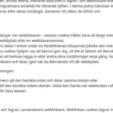
en. Annan teknik, inklusive data som vi lagrar i din webbläsare ell
gramvara används för liknande syften. I denna policy hänvisar vi t
ras efter deras livslängd, domänen till vilken de tillhör och
änger ner webbläsaren - session cookies håller bara så länge so
 webbplats eller en webbläsarsession).
 dator / enhet under en fördefinierad tidsperiod (såvida den inte
ookies hjälper oss att känna igen dig, så det är lättare att återvä
an att behöva logga in eller ändra dina inställningar varje gång. N
läsare och läses igen när du återvänder till vår webbplats.
antingen:
ervern på den besökta sidan och delar samma domän eller
ill den besökta sidans domän. Detta kan hända när webbsidan ref
anför dess domän.
 och lagras i användarens webbläsare. Webbläsar cookies lagrar 