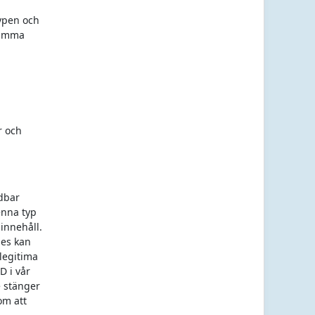
typen och
samma
r och
ndbar
enna typ
innehåll.
ies kan
 legitima
D i vår
e stänger
om att