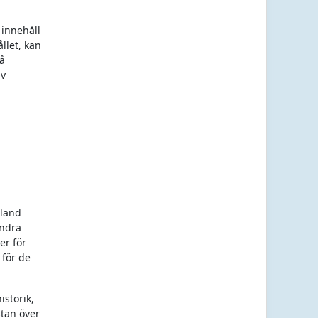
 innehåll
llet, kan
på
iv
bland
ändra
er för
 för de
istorik,
stan över