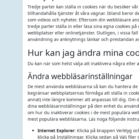
Tredje parter kan ställa in cookies när du besöker vår 
tillhandahålla tjänster åt våra vägnar. Ibland beror d
som videos och nyheter. Eftersom din webbläsare anslu
tredje parter ställa in eller läsa sina egna cookies p
webbplatser eller onlinetjänster. Slutligen, i vissa fa
användning av anknytnings länkar och prestandan av e
Hur kan jag ändra mina cook
Du kan när som helst välja att inaktivera några eller al
Ändra webbläsarinställningar
De mest använda webbläsarna så kan du hantera de fl
begränsar webbplatsernas förmåga att ställa in cook
annat) inte längre kommer att anpassas till dig. Om d
dina webbläsarinställningar på den enhet du använder
om hur du inaktiverar cookies i de mest populära webb
mest populära webbläsarna. Läs noga följande instru
Internet Explorer
: Klicka på knappen Verktyg och
klicka på Inställningar. Klicka sedan på Välj filer