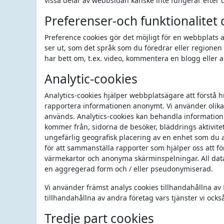
vissa delar av webbsidan kanske inte fungerar efter d
Preferenser-och funktionalitet 
Preference cookies gör det möjligt för en webbplats
ser ut, som det språk som du föredrar eller regionen 
har bett om, t.ex. video, kommentera en blogg eller a
Analytic-cookies
Analytics-cookies hjälper webbplatsägare att förstå
rapportera informationen anonymt. Vi använder olika
används. Analytics-cookies kan behandla informatio
kommer från, sidorna de besöker, bläddrings aktivit
ungefärlig geografisk placering av en enhet som du 
för att sammanställa rapporter som hjälper oss att f
värmekartor och anonyma skärminspelningar. All dat
en aggregerad form och / eller pseudonymiserad.
Vi använder främst analys cookies tillhandahållna av
tillhandahållna av andra företag vars tjänster vi ock
Tredje part cookies