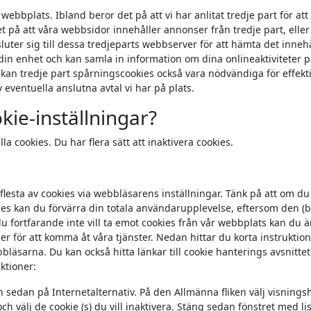
webbplats. Ibland beror det på att vi har anlitat tredje part för att
et på att våra webbsidor innehåller annonser från tredje part, eller
ter sig till dessa tredjeparts webbserver för att hämta det innehå
å din enhet och kan samla in information om dina onlineaktiviteter 
ll kan tredje part spårningscookies också vara nödvändiga för effekt
ventuella anslutna avtal vi har på plats.
ie-inställningar?
la cookies. Du har flera sätt att inaktivera cookies.
esta av cookies via webbläsarens inställningar. Tänk på att om du
ies kan du förvärra din totala användarupplevelse, eftersom den (
u fortfarande inte vill ta emot cookies från vår webbplats kan du 
 för att komma åt våra tjänster. Nedan hittar du korta instruktion
läsarna. Du kan också hitta länkar till cookie hanterings avsnittet
ktioner:
 sedan på Internetalternativ. På den Allmänna fliken välj visningsh
 och välj de cookie (s) du vill inaktivera. Stäng sedan fönstret med li