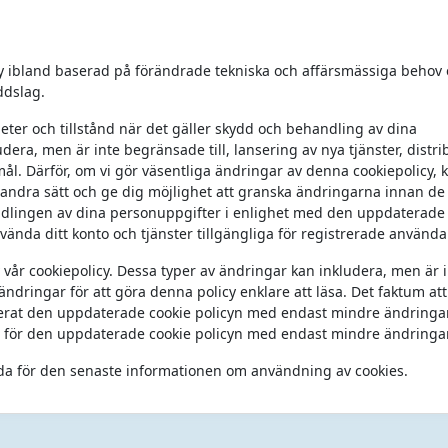
y ibland baserad på förändrade tekniska och affärsmässiga behov e
yddslag.
eter och tillstånd när det gäller skydd och behandling av dina
era, men är inte begränsade till, lansering av nya tjänster, distri
ål. Därför, om vi gör väsentliga ändringar av denna cookiepolicy,
på andra sätt och ge dig möjlighet att granska ändringarna innan de 
dlingen av dina personuppgifter i enlighet med den uppdaterade 
vända ditt konto och tjänster tillgängliga för registrerade använda
år cookiepolicy. Dessa typer av ändringar kan inkludera, men är 
ndringar för att göra denna policy enklare att läsa. Det faktum at
blicerat den uppdaterade cookie policyn med endast mindre ändringa
l för den uppdaterade cookie policyn med endast mindre ändringar
da för den senaste informationen om användning av cookies.