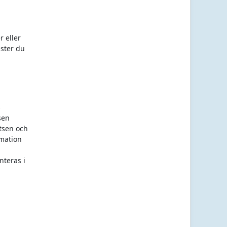
 eller
nster du
s
sen
tsen och
rmation
nteras i