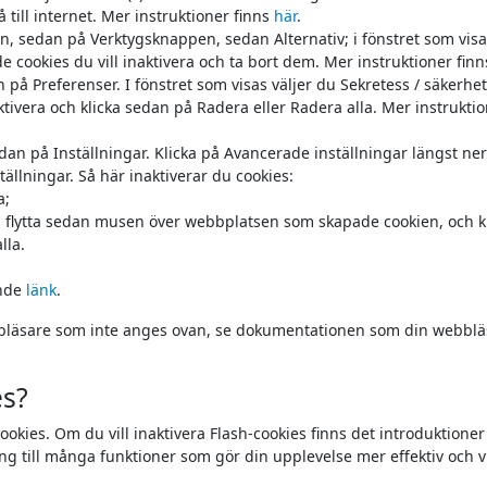
 till internet. Mer instruktioner finns
här
.
n, sedan på Verktygsknappen, sedan Alternativ; i fönstret som visas
 de cookies du vill inaktivera och ta bort dem. Mer instruktioner fin
 på Preferenser. I fönstret som visas väljer du Sekretess / säkerhe
naktivera och klicka sedan på Radera eller Radera alla. Mer instruktio
n på Inställningar. Klicka på Avancerade inställningar längst ne
ställningar. Så här inaktiverar du cookies:
a;
 flytta sedan musen över webbplatsen som skapade cookien, och k
lla.
ande
länk
.
ebbläsare som inte anges ovan, se dokumentationen som din webblä
es?
ookies. Om du vill inaktivera Flash-cookies finns det introduktione
ng till många funktioner som gör din upplevelse mer effektiv och v