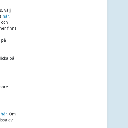
, välj
ns
här
.
t och
ner finns
r på
licka på
sare
r
här
. Om
issa av