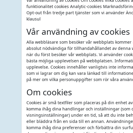
Vår användning av cookies Om cookies Vilka cookies a
funktionalitet cookies Analytic-cookies Marknadsförin
Opt-out från tredje part tjänster som vi använder Änd
klausul
Vår användning av cookies
Alla webbläsare som besöker vår webbplats kommer at
absolut nödvändiga för tillhandahållandet av denna 
när du först besöker vår webbplats. Vi använder cook
bästa möjliga upplevelsen på webbplatsen. Informatio
upplevelse. Cookies innehåller vanligtvis inte infor
som vi lagrar om dig kan vara länkad till informatione
på mer om vilka personuppgifter som rör våra anvä
Om cookies
Cookies är små textfiler som placeras på din enhet a
komma ihåg dina handlingar och inställningar (som di
visningsinställningar) under en tid, så att du inte b
eller bläddra från en sida till en annan. Användningen
komma ihåg dina preferenser och förbättra din surfup