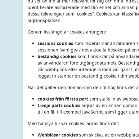
du ser online är mer relevant för dig och dina intress
identifierare associerade med din enhet och annan pro
dessa teknologier som “cookies”. Cookies kan klassifice
lagringsplatsen.
Genom livslängd är cookies antingen:
sessions cookies
som raderas när användaren st
sessionen (vanligtvis det aktuella besöket på en
beständig cookies
som finns kvar på användarens
av användaren före utgångsdatumet). Beständiga c
vår webbplats eller interagera med vår tjänst ut
loggat in stannar en beständig cookie i din webb
När det gäller den domän som den tillhör, finns det 
cookies från första part
som ställs in av webbs
tredje parts cookies
lagras av en annan domän t
till en fil, till exempel JavaScript, som ligger ut
Med hänsyn till var cookies lagras finns det:
Webbläsar cookies
som skickas av en webbplats