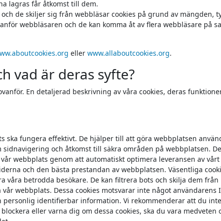
a lagras får åtkomst till dem.
 och de skiljer sig från webbläsar cookies på grund av mängden, 
utanför webbläsaren och de kan komma åt av flera webbläsare på 
ww.aboutcookies.org
eller
www.allaboutcookies.org
.
ch vad är deras syfte?
 ovanför. En detaljerad beskrivning av våra cookies, deras funktione
s ska fungera effektivt. De hjälper till att göra webbplatsen anvä
sidnavigering och åtkomst till säkra områden på webbplatsen. D
 vår webbplats genom att automatiskt optimera leveransen av vårt 
 tiderna och den bästa prestandan av webbplatsen. Väsentliga cook
ra våra betrodda besökare. De kan filtrera bots och skilja dem från
vår webbplats. Dessa cookies motsvarar inte något användarens I
n personlig identifierbar information. Vi rekommenderar att du int
t blockera eller varna dig om dessa cookies, ska du vara medveten 