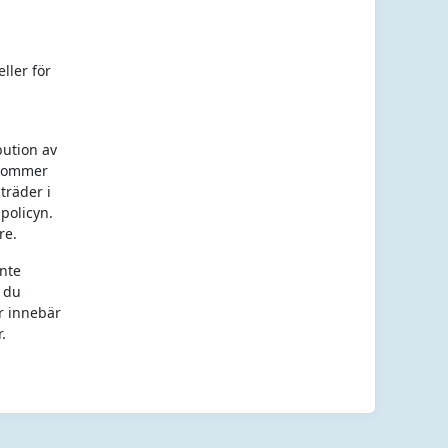
ller för
bution av
 kommer
träder i
policyn.
re.
inte
t du
r innebär
.