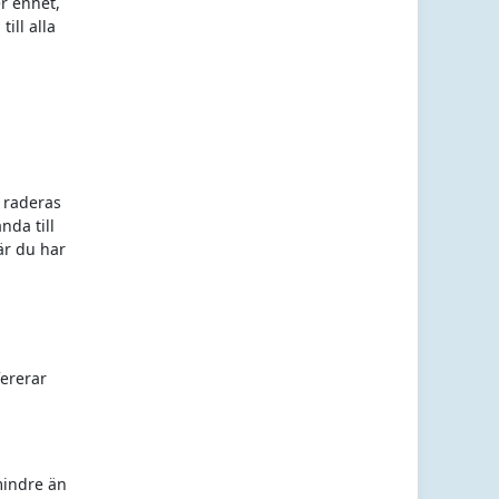
er enhet,
ill alla
m
 raderas
nda till
är du har
ererar
mindre än