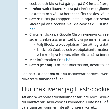
cookies och klicka två gånger på OK för att återgå
Firefox-webbläsare
: Klicka på Firefox-menyikone
Sekretess och välj Ta bort specifika cookies. Välj
Safari
: klicka på knappen Inställningar och sedan
klickar på Visa cookies. Välj de cookies du vill i
här
.
Chrome: klicka på Google Chrome-menyn och seda
sidan. I sekretess avsnittet klicka på innehållsin
Välj Blockera webbplatser från att lagra dat
Klicka på Cookies och webbplatsinformation
X i det högra hörnet, eller klicka på Ta bort a
Mer information finns
här
.
Safari (mobil)
- För mer information, besök följ
För instruktioner om hur du inaktiverar cookies i w
tillverkare tillhandahåller.
Hur inaktiverar jag Flash-cooki
Att ändra webbläsarinställningar tar inte bort Flash-c
du inaktiverar Flash-cookies kommer du inte ha tillgå
våra tjänster kommer inte att fungera korrekt.