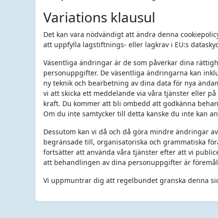
Variations klausul
Det kan vara nödvändigt att ändra denna cookiepolic
att uppfylla lagstiftnings- eller lagkrav i EU:s datask
Väsentliga ändringar är de som påverkar dina rättigh
personuppgifter. De väsentliga ändringarna kan inklud
ny teknik och bearbetning av dina data för nya ändam
vi att skicka ett meddelande via våra tjänster eller 
kraft. Du kommer att bli ombedd att godkänna behan
Om du inte samtycker till detta kanske du inte kan an
Dessutom kan vi då och då göra mindre ändringar av v
begränsade till, organisatoriska och grammatiska förä
fortsätter att använda våra tjänster efter att vi pu
att behandlingen av dina personuppgifter är föremå
Vi uppmuntrar dig att regelbundet granska denna si