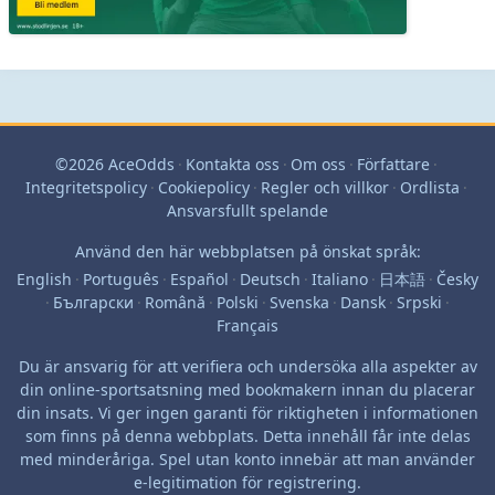
©2026 AceOdds
·
Kontakta oss
·
Om oss
·
Författare
·
Integritetspolicy
·
Cookiepolicy
·
Regler och villkor
·
Ordlista
·
Ansvarsfullt spelande
Använd den här webbplatsen på önskat språk:
English
·
Português
·
Español
·
Deutsch
·
Italiano
·
日本語
·
Česky
·
Български
·
Română
·
Polski
·
Svenska
·
Dansk
·
Srpski
·
Français
Du är ansvarig för att verifiera och undersöka alla aspekter av
din online-sportsatsning med bookmakern innan du placerar
din insats. Vi ger ingen garanti för riktigheten i informationen
som finns på denna webbplats. Detta innehåll får inte delas
med minderåriga. Spel utan konto innebär att man använder
e-legitimation för registrering.