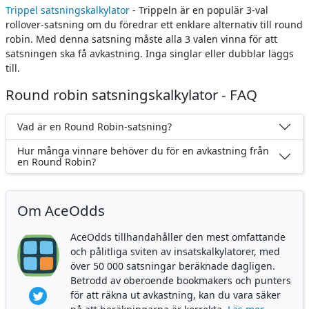
Trippel satsningskalkylator
- Trippeln är en populär 3-val
rollover-satsning om du föredrar ett enklare alternativ till round
robin. Med denna satsning måste alla 3 valen vinna för att
satsningen ska få avkastning. Inga singlar eller dubblar läggs
till.
Round robin satsningskalkylator - FAQ
Vad är en Round Robin-satsning?
Hur många vinnare behöver du för en avkastning från
en Round Robin?
Om AceOdds
AceOdds tillhandahåller den mest omfattande
och pålitliga sviten av insatskalkylatorer, med
över 50 000 satsningar beräknade dagligen.
Betrodd av oberoende bookmakers och punters
för att räkna ut avkastning, kan du vara säker