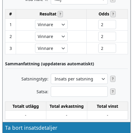
#
Resultat
Odds
?
?
1
2
3
Sammanfattning (uppdateras automatiskt)
Satsningstyp:
?
Satsa:
?
Totalt utlägg
Total avkastning
Total vinst
-
-
-
Ta bort insatsdetaljer