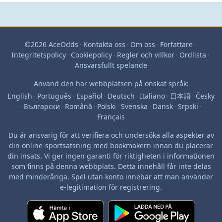
©2026 AceOdds
·
Kontakta oss
·
Om oss
·
Författare
·
Integritetspolicy
·
Cookiepolicy
·
Regler och villkor
·
Ordlista
·
Ansvarsfullt spelande
Använd den här webbplatsen på önskat språk:
English
·
Português
·
Español
·
Deutsch
·
Italiano
·
日本語
·
Česky
·
Български
·
Română
·
Polski
·
Svenska
·
Dansk
·
Srpski
·
Français
Du är ansvarig för att verifiera och undersöka alla aspekter av
din online-sportsatsning med bookmakern innan du placerar
din insats. Vi ger ingen garanti för riktigheten i informationen
som finns på denna webbplats. Detta innehåll får inte delas
med minderåriga. Spel utan konto innebär att man använder
e-legitimation för registrering.