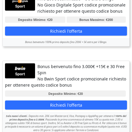
No Gioco Digitale Sport codice promozionale
richiesto per ottenere questo codice bonus
Deposito Minimo: €20
Bonus Massimo: €200
Richiedi l'offerta
Bonus benvenuto 100% primo deposito fino 200€ + 5€ extra per il Bingo.
Bonus benvenuto fino 3.000€ +15€ e 30 Free
Spin
No Bwin Sport codice promozionale richiesto
per ottenere questo codice bonus
Deposito Minimo: €20
Richiedi l'offerta
Solo nuovi clienti.
Deposito min. 20€ con Mastercard, Visa, Postepay o ApplePay per ottenere il
100% del
primo deposito fino a 3.000€
. Piazzando la prima scommessa di almeno 10€ su quota min. 2.00 si
ottengono subito 10€ di bonus sport. Inoltre, 5€ su Aviator e 30 Free Spin su Pirots 4. Per sbloccare il bonus
principale è necessario un volume di gioco pari a 6 volte il deposito su scommesse multiple (quota min. 4.00)
entro 30 giorni. Si applicano ulteriori Termini e Condizioni.