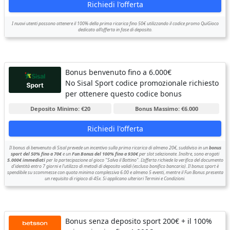
Richiedi l'offerta
I nuovi utenti possono ottenere il 100% della prima ricarica fino 50€ utilizzando il codice promo QuiGioco
dedicato all'offerta in fase di deposito.
Bonus benvenuto fino a 6.000€
No Sisal Sport codice promozionale richiesto
per ottenere questo codice bonus
Deposito Minimo: €20
Bonus Massimo: €6.000
Richiedi l'offerta
Il bonus di benvenuto di Sisal prevede un incentivo sulla prima ricarica di almeno 20€, suddiviso in un
bonus
sport del 50% fino a 70€
e un
Fun Bonus del 100% fino a 930€
per slot selezionate. Inoltre, sono erogati
5.000€ immediati
per la partecipazione al gioco "Salva il Bottino". L'offerta richiede la verifica del documento
d'identità entro 7 giorni e l'utilizzo di metodi di deposito validi (escluso bonifico bancario). Il bonus sport è
spendibile su scommesse con quota minima complessiva 6.00 e almeno 5 eventi, mentre il Fun Bonus presenta
un requisito di rigioco di 45x. Si applicano ulteriori Termini e Condizioni.
Bonus senza deposito sport 200€ + il 100%