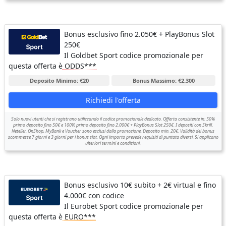
Bonus esclusivo fino 2.050€ + PlayBonus Slot
250€
Il Goldbet Sport codice promozionale per
questa offerta è
ODDS***
Deposito Minimo: €20
Bonus Massimo: €2.300
Richiedi l'offerta
Solo nuovi utenti che si registrano utilizzando il codice promozionale dedicato. Offerta consistente in: 50%
primo deposito fino 50€ e 100% primo deposito fino 2.000€ + PlayBonus Slot 250€. I depositi con Skrill,
Neteller, OnShop, MyBank e Voucher sono esclusi dalla promozione. Deposito min. 20€. Validità dei bonus
scommesse 7 giorni e 3 giorni per i bonus slot. Ogni importo prevede requisiti di puntata diversi. Si applicano
ulteriori termini e condizioni.
Bonus esclusivo 10€ subito + 2€ virtual e fino
4.000€ con codice
Il Eurobet Sport codice promozionale per
questa offerta è
EURO***