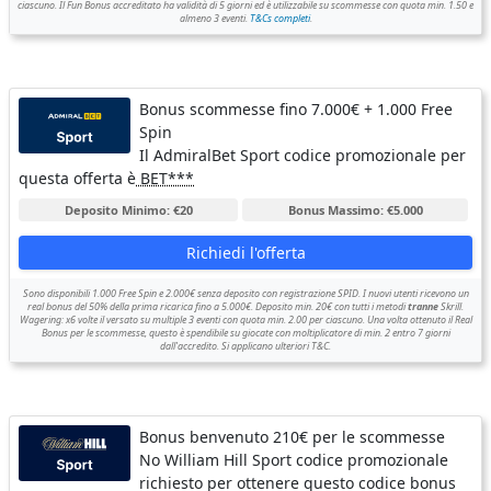
ciascuno. Il Fun Bonus accreditato ha validità di 5 giorni ed è utilizzabile su scommesse con quota min. 1.50 e
almeno 3 eventi.
T&Cs completi
.
Bonus scommesse fino 7.000€ + 1.000 Free
Spin
Il AdmiralBet Sport codice promozionale per
questa offerta è
BET***
Deposito Minimo: €20
Bonus Massimo: €5.000
Richiedi l'offerta
Sono disponibili 1.000 Free Spin e 2.000€ senza deposito con registrazione SPID. I nuovi utenti ricevono un
real bonus del 50% della prima ricarica fino a 5.000€. Deposito min. 20€ con tutti i metodi
tranne
Skrill.
Wagering: x6 volte il versato su multiple 3 eventi con quota min. 2.00 per ciascuno. Una volta ottenuto il Real
Bonus per le scommesse, questo è spendibile su giocate con moltiplicatore di min. 2 entro 7 giorni
dall'accredito. Si applicano ulteriori T&C.
Bonus benvenuto 210€ per le scommesse
No William Hill Sport codice promozionale
richiesto per ottenere questo codice bonus