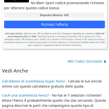
No Bwin Sport codice promozionale richiesto
per ottenere questo codice bonus
Deposito Minimo: €20
Richiedi l'offerta
Solo nuovi clienti.
Deposito min. 20€ con Mastercard, Visa, Postepay o ApplePay per ottenere il
100% del
primo deposito fino a 3.000€
. Piazzando la prima scommessa di almeno 10€ su quota min. 2.00 si
ottengono subito 10€ di bonus sport. Inoltre, 5€ su Aviator e 30 Free Spin su Pirots 4. Per sbloccare il bonus
principale è necessario un volume di gioco pari a 6 volte il deposito su scommesse multiple (quota min. 4.00)
entro 30 giorni. Si applicano ulteriori Termini e Condizioni.
Altri Codici Iscrizione
Vedi Anche
Calcolatore di scommessa Super heinz
- Calcola le tue vincite
online con questo calcolatore gratuito delle quote.
Cos'è una scommessa heinz?
- No hai le 7 selezioni richieste?
Allora l'Heinz è probabilmente quello che stai cercando. Questa
pagina descrive le parti che compongono questo tipo di