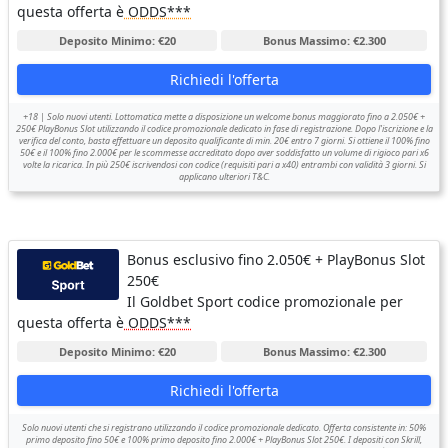
questa offerta è
ODDS***
Deposito Minimo: €20
Bonus Massimo: €2.300
Richiedi l'offerta
+18 | Solo nuovi utenti. Lottomatica mette a disposizione un welcome bonus maggiorato fino a 2.050€ +
250€ PlayBonus Slot utilizzando il codice promozionale dedicato in fase di registrazione. Dopo l'iscrizione e la
verifica del conto, basta effettuare un deposito qualificante di min. 20€ entro 7 giorni. Si ottiene il 100% fino
50€ e il 100% fino 2.000€ per le scommesse accreditato dopo aver soddisfatto un volume di rigioco pari x6
volte la ricarica. In più 250€ iscrivendosi con codice (requisiti pari a x40) entrambi con validità 3 giorni. Si
applicano ulteriori T&C.
Bonus esclusivo fino 2.050€ + PlayBonus Slot
250€
Il Goldbet Sport codice promozionale per
questa offerta è
ODDS***
Deposito Minimo: €20
Bonus Massimo: €2.300
Richiedi l'offerta
Solo nuovi utenti che si registrano utilizzando il codice promozionale dedicato. Offerta consistente in: 50%
primo deposito fino 50€ e 100% primo deposito fino 2.000€ + PlayBonus Slot 250€. I depositi con Skrill,