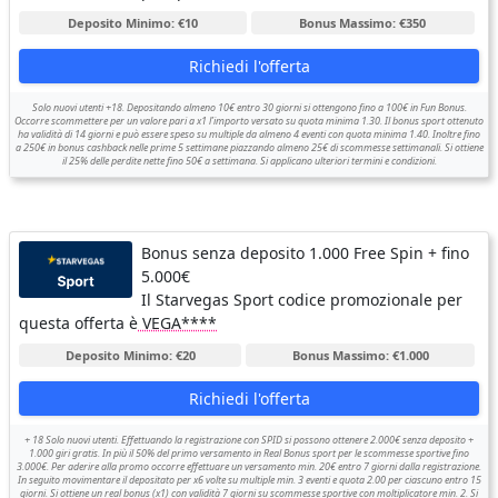
Deposito Minimo: €10
Bonus Massimo: €350
Richiedi l'offerta
Solo nuovi utenti +18. Depositando almeno 10€ entro 30 giorni si ottengono fino a 100€ in Fun Bonus.
Occorre scommettere per un valore pari a x1 l’importo versato su quota minima 1.30. Il bonus sport ottenuto
ha validità di 14 giorni e può essere speso su multiple da almeno 4 eventi con quota minima 1.40. Inoltre fino
a 250€ in bonus cashback nelle prime 5 settimane piazzando almeno 25€ di scommesse settimanali. Si ottiene
il 25% delle perdite nette fino 50€ a settimana. Si applicano ulteriori termini e condizioni.
Bonus senza deposito 1.000 Free Spin + fino
5.000€
Il Starvegas Sport codice promozionale per
questa offerta è
VEGA****
Deposito Minimo: €20
Bonus Massimo: €1.000
Richiedi l'offerta
+ 18 Solo nuovi utenti. Effettuando la registrazione con SPID si possono ottenere 2.000€ senza deposito +
1.000 giri gratis. In più il 50% del primo versamento in Real Bonus sport per le scommesse sportive fino
3.000€. Per aderire alla promo occorre effettuare un versamento min. 20€ entro 7 giorni dalla registrazione.
In seguito movimentare il depositato per x6 volte su multiple min. 3 eventi e quota 2.00 per ciascuno entro 15
giorni. Si ottiene un real bonus (x1) con validità 7 giorni su scommesse sportive con moltiplicatore min. 2. Si