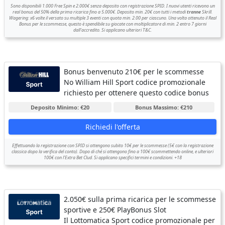
Sono disponibili 1.000 Free Spin e 2.000€ senza deposito con registrazione SPID. I nuovi utenti ricevono un
real bonus del 50% della prima ricarica fino a 5.000€. Deposito min. 20€ con tutti i metodi
tranne
Skrill.
Wagering: x6 volte il versato su multiple 3 eventi con quota min. 2.00 per ciascuno. Una volta ottenuto il Real
Bonus per le scommesse, questo è spendibile su giocate con moltiplicatore di min. 2 entro 7 giorni
dall'accredito. Si applicano ulteriori T&C.
Bonus benvenuto 210€ per le scommesse
No William Hill Sport codice promozionale
richiesto per ottenere questo codice bonus
Deposito Minimo: €20
Bonus Massimo: €210
Richiedi l'offerta
Effettuando la registrazione con SPID si ottengono subito 10€ per le scommesse (5€ con la registrazione
classica dopo la verifica del conto). Dopo di ché si ottengono fino a 100€ scommettendo online, e ulteriori
100€ con l'Extra Bet Clud. Si applicano specifici termini e condizioni. +18
2.050€ sulla prima ricarica per le scommesse
sportive e 250€ PlayBonus Slot
Il Lottomatica Sport codice promozionale per