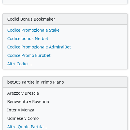
Codici Bonus Bookmaker
Codice Promozionale Stake
Codice bonus Netbet
Codice Promozionale AdmiralBet
Codice Promo Eurobet
Altri Codici...
bet365 Partite in Primo Piano
Arezzo v Brescia
Benevento v Ravenna
Inter v Monza
Udinese v Como
Altre Quote Partita...