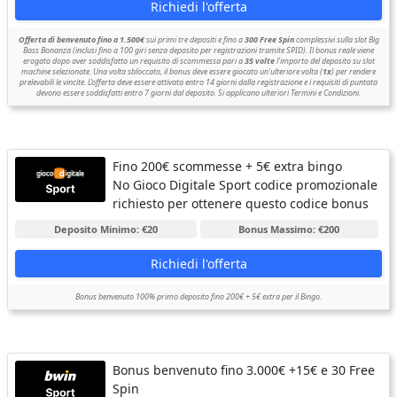
Richiedi l'offerta
Offerta di benvenuto fino a 1.500€
sui primi tre depositi e fino a
300 Free Spin
complessivi sulla slot
Big
Bass Bonanza
(inclusi fino a 100 giri senza deposito per registrazioni tramite SPID). Il bonus reale viene
erogato dopo aver soddisfatto un requisito di scommessa pari a
35 volte
l'importo del deposito su slot
machine selezionate. Una volta sbloccato, il bonus deve essere giocato un'ulteriore volta (
1x
) per rendere
prelevabili le vincite. L'offerta deve essere attivata entro 14 giorni dalla registrazione e i requisiti di puntata
devono essere soddisfatti entro 7 giorni dal deposito. Si applicano ulteriori Termini e Condizioni.
Fino 200€ scommesse + 5€ extra bingo
No Gioco Digitale Sport codice promozionale
richiesto per ottenere questo codice bonus
Deposito Minimo: €20
Bonus Massimo: €200
Richiedi l'offerta
Bonus benvenuto 100% primo deposito fino 200€ + 5€ extra per il Bingo.
Bonus benvenuto fino 3.000€ +15€ e 30 Free
Spin