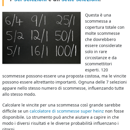
Questa è una
scommessa a
copertura totale con
molte scommesse
che dovrebbero
essere considerate
solo in rare
circostanze e da
scommettitori
esperti. 120
scommesse possono essere una proposta costosa, ma le vincite
possono essere altrettanto importanti. Ognuna delle 7 selezioni
appare nello stesso numero di scommesse, influenzando tutte
allo stesso modo.
Calcolare le vincite per una scommessa così grande sarebbe
difficile se un
calcolatore di scommesse super heinz
non fosse
disponibile. Lo strumento può anche aiutare a capire in che
modo i diversi risultati e le diverse probabilità influenzano i
ritorni.