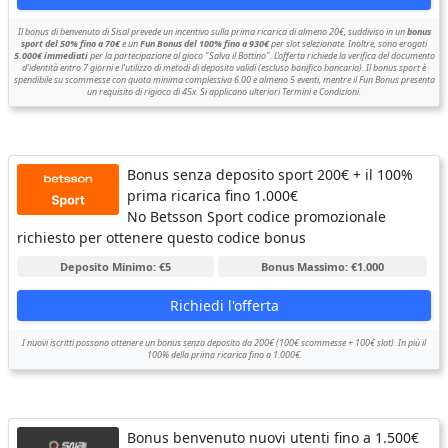
Il bonus di benvenuto di Sisal prevede un incentivo sulla prima ricarica di almeno 20€, suddiviso in un
bonus
sport del 50% fino a 70€
e un
Fun Bonus del 100% fino a 930€
per slot selezionate. Inoltre, sono erogati
5.000€ immediati
per la partecipazione al gioco "Salva il Bottino". L'offerta richiede la verifica del documento
d'identità entro 7 giorni e l'utilizzo di metodi di deposito validi (escluso bonifico bancario). Il bonus sport è
spendibile su scommesse con quota minima complessiva 6.00 e almeno 5 eventi, mentre il Fun Bonus presenta
un requisito di rigioco di 45x. Si applicano ulteriori Termini e Condizioni.
Bonus senza deposito sport 200€ + il 100%
prima ricarica fino 1.000€
No Betsson Sport codice promozionale
richiesto per ottenere questo codice bonus
Deposito Minimo: €5
Bonus Massimo: €1.000
Richiedi l'offerta
I nuovi iscritti possono ottenere un bonus senza deposito da 200€ (100€ scommesse + 100€ slot). In più il
100% della prima ricarica fino a 1.000€.
Bonus benvenuto nuovi utenti fino a 1.500€