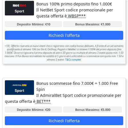
Bonus 100% primo deposito fino 1.000€
Il NetBet Sport codice promozionale per
questa offerta è
WBSP***
Deposito Minimo: €10
Bonus Massimo: €1.000
Richiedi l'offerta
+18| Offerta riservata ai nuovi utenti che si registrano con codice bonus dedicato. A fronte di un versamento
qualificante di almeno 10€ (no Skrill, OnShop, Paypal o Neteller) si ottiene il 100% del primo deposito fino
1.000€. Occorre rigiocare il primo deposito x6 entro 30 giorni su multiple di almeno 3 eventi quota min. 1.50
ciascuno. Il Fun Bonus accreditato ha validità di 5 giorni ed è utilizzabile su scommesse con quota min. 1.50 e
almeno 3 eventi.
T&Cs completi
.
Bonus scommesse fino 7.000€ + 1.000 Free
Spin
Il AdmiralBet Sport codice promozionale per
questa offerta è
BET***
Deposito Minimo: €20
Bonus Massimo: €5.000
Richiedi l'offerta