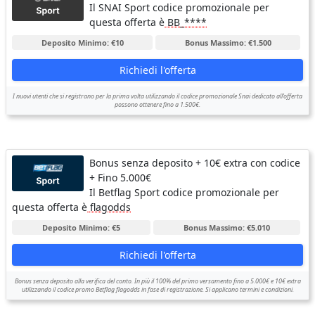
Il SNAI Sport codice promozionale per
questa offerta è
BB_****
Deposito Minimo: €10
Bonus Massimo: €1.500
Richiedi l'offerta
I nuovi utenti che si registrano per la prima volta utilizzando il codice promozionale Snai dedicato all'offerta
possono ottenere fino a 1.500€.
Bonus senza deposito + 10€ extra con codice
+ Fino 5.000€
Il Betflag Sport codice promozionale per
questa offerta è
flagodds
Deposito Minimo: €5
Bonus Massimo: €5.010
Richiedi l'offerta
Bonus senza deposito alla verifica del conto. In più il 100% del primo versamento fino a 5.000€ e 10€ extra
utilizzando il codice promo Betflag flagodds in fase di registrazione. Si applicano termini e condizioni.