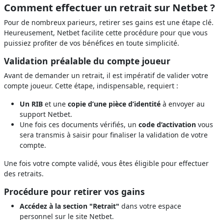
Comment effectuer un retrait sur Netbet ?
Pour de nombreux parieurs, retirer ses gains est une étape clé.
Heureusement, Netbet facilite cette procédure pour que vous
puissiez profiter de vos bénéfices en toute simplicité.
Validation préalable du compte joueur
Avant de demander un retrait, il est impératif de valider votre
compte joueur. Cette étape, indispensable, requiert :
Un RIB
et une
copie d’une pièce d’identité
à envoyer au
support Netbet.
Une fois ces documents vérifiés, un
code d’activation
vous
sera transmis à saisir pour finaliser la validation de votre
compte.
Une fois votre compte validé, vous êtes éligible pour effectuer
des retraits.
Procédure pour retirer vos gains
Accédez à la section "Retrait"
dans votre espace
personnel sur le site Netbet.