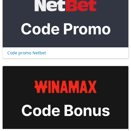
Code promo Netbet