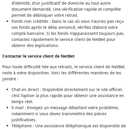
d’identité, d’un justificatif de domicile ou tout autre
document demandé. Une vérification rapide et complète
permet de débloquer votre retrait.
Fonds non crédités : Dans le cas où vous n’auriez pas reçu
vos fonds après le délai annoncé, vérifiez d’abord votre
compte bancaire. Si les fonds n’apparaissent toujours pas,
contactez rapidement le service client de NetBet pour
obtenir des explications.
Contacter le service client de NetBet
Pour toute difficulté liée aux retraits, le service client de NetBet
reste à votre disposition. Voici les différentes manières de les
joindre :
Chat en direct : Disponible directement sur le site officiel,
c’est l’option la plus rapide pour obtenir une assistance en
temps réel.
E-mail : Envoyez un message détaillant votre problème,
notamment si vous devez transmettre des pièces
justificatives.
Téléphone : Une assistance téléphonique est disponible de