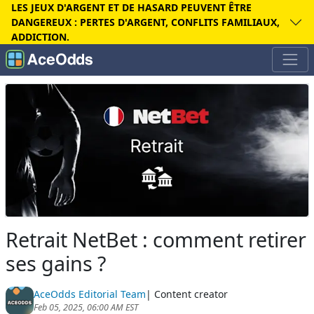
LES JEUX D'ARGENT ET DE HASARD PEUVENT ÊTRE
DANGEREUX : PERTES D'ARGENT, CONFLITS FAMILIAUX,
18 ans et plus
Les mises et les conditions générales s’appliquent
Jouez de manière responsable
Contenu commercial
ADDICTION.
Divulgation des Annonces
Retrait NetBet : comment retirer
ses gains ?
AceOdds Editorial Team
| Content creator
Feb 05, 2025, 06:00 AM EST