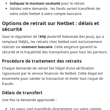
Indiquez le montant souhaité
pour le retrait.
Validez votre demande : les fonds seront transférés de
votre solde Netbet à votre compte bancaire.
Options de retrait sur Netbet : délais et
sécurité
Sous la régulation de l’
ANJ
(Autorité Nationale des Jeux), qui a
remplacé l’ARJEL, les retraits chez Netbet sont exclusivement
réalisés via
virement bancaire
. Cette exigence garantit la
sécurité et la traçabilité des transactions pour tous les parieurs.
Procédure de traitement des retraits
Chaque demande de retrait fait l’objet d’une vérification
rigoureuse par le service financier de Netbet. Cette étape est
essentielle pour valider la transaction et éviter tout risque de
fraude.
Délais de transfert
Une fois la demande approuvée :
Les gains sont transférés directement sur votre compte