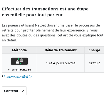
Effectuer des transactions est une étape
essentielle pour tout parieur.
Les joueurs utilisant Netbet doivent maîtriser le processus de
retraits pour profiter pleinement de leur expérience. Si vous
avez des doutes ou des questions, cet article vous explique tout
en détail.
Méthode
Délai de Traitement
Charge
1 et 4 jours ouvrés
Gratuit
Virement bancaire
1
https://www.netbet.fr/
Contenu