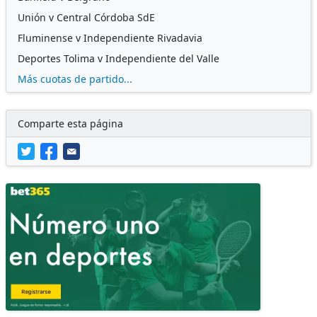
Unión v Central Córdoba SdE
Fluminense v Independiente Rivadavia
Deportes Tolima v Independiente del Valle
Más cuotas de partido...
Comparte esta página