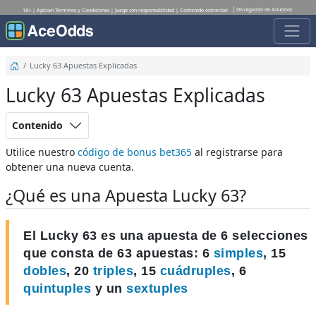
Divulgación de Anuncios
18+ | Aplican Términos y Condiciones | Juega con responsabilidad | Contenido comercial
Lucky 63 Apuestas Explicadas
Lucky 63 Apuestas Explicadas
Contenido
Utilice nuestro
código de bonus bet365
al registrarse para
obtener una nueva cuenta.
¿Qué es una Apuesta Lucky 63?
El Lucky 63 es una apuesta de 6 selecciones
que consta de 63 apuestas: 6
simples
, 15
dobles
, 20
triples
, 15
cuádruples
, 6
quintuples
y un
sextuples