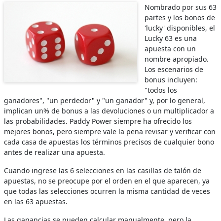
Nombrado por sus 63
partes y los bonos de
'lucky' disponibles, el
Lucky 63 es una
apuesta con un
nombre apropiado.
Los escenarios de
bonus incluyen:
"todos los
ganadores", "un perdedor" y "un ganador" y, por lo general,
implican un% de bonus a las devoluciones o un multiplicador a
las probabilidades. Paddy Power siempre ha ofrecido los
mejores bonos, pero siempre vale la pena revisar y verificar con
cada casa de apuestas los términos precisos de cualquier bono
antes de realizar una apuesta.
Cuando ingrese las 6 selecciones en las casillas de talón de
apuestas, no se preocupe por el orden en el que aparecen, ya
que todas las selecciones ocurren la misma cantidad de veces
en las 63 apuestas.
Las ganancias se pueden calcular manualmente, pero la