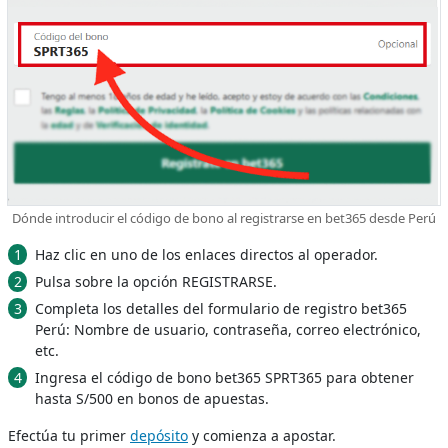
Preguntas frecuentes sobre el código bonus bet365
para Perú
Términos y condiciones para obtener bono de bet365
Mercado de apuestas deportivas de bet365 para Perú
¿Cuáles son las ventajas del código bonus bet365
Perú?
¿Existe un código bonus bet365 sin depósito?
Código promocional bet365 en Latinoamérica
Dónde introducir el código de bono al registrarse en bet365 desde Perú
Haz clic en uno de los enlaces directos al operador.
Pulsa sobre la opción REGISTRARSE.
Completa los detalles del formulario de registro bet365
Perú: Nombre de usuario, contraseña, correo electrónico,
etc.
Ingresa el código de bono bet365 SPRT365 para obtener
hasta S/500 en bonos de apuestas.
Efectúa tu primer
depósito
y comienza a apostar.