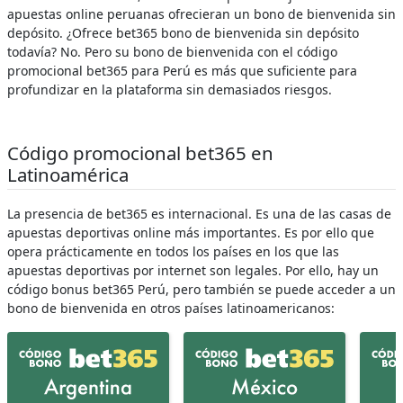
apuestas online peruanas ofrecieran un bono de bienvenida sin
depósito. ¿Ofrece bet365 bono de bienvenida sin depósito
todavía? No. Pero su bono de bienvenida con el código
promocional bet365 para Perú es más que suficiente para
profundizar en la plataforma sin demasiados riesgos.
Código promocional bet365 en
Latinoamérica
La presencia de bet365 es internacional. Es una de las casas de
apuestas deportivas online más importantes. Es por ello que
opera prácticamente en todos los países en los que las
apuestas deportivas por internet son legales. Por ello, hay un
código bonus bet365 Perú, pero también se puede acceder a un
bono de bienvenida en otros países latinoamericanos: