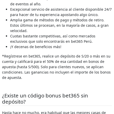
de eventos al año.
Excepcional servicio de asistencia al cliente disponible 24/7
para hacer de tu experiencia apostando algo único.
Amplia gama de métodos de pago y métodos de retiro.
Estos últimos se procesan, en la mayoría de casos, a gran
velocidad.
Cuotas bastante competitivas, así como mercados
exclusivos que solo encontrarás en bet365 Perú.
¡Y decenas de beneficios más!
*Regístrese en bet365, realice un depósito de S/20 o más en su
cuenta y calificará para el 50% de esa cantidad en bonos de
apuesta (hasta S/500). Solo para clientes nuevos, se aplican
condiciones. Las ganancias no incluyen el importe de los bonos
de apuesta.
¿Existe un código bonus bet365 sin
depósito?
Hasta hace no mucho, era habitual que las mejores casas de