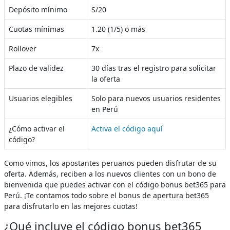
Depósito mínimo
S/20
Cuotas mínimas
1.20 (1/5) o más
Rollover
7x
Plazo de validez
30 días tras el registro para solicitar
la oferta
Usuarios elegibles
Solo para nuevos usuarios residentes
en Perú
¿Cómo activar el
Activa el código aquí
código?
Como vimos, los apostantes peruanos pueden disfrutar de su
oferta. Además, reciben a los nuevos clientes con un bono de
bienvenida que puedes activar con el código bonus bet365 para
Perú. ¡Te contamos todo sobre el bonus de apertura bet365
para disfrutarlo en las mejores cuotas!
¿Qué incluye el código bonus bet365