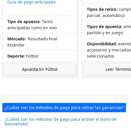
Guía de pago anticipado
Tipos de retiro:
compl
parcial, automático
Tipo de apuesta:
Tanto
Tipos de apuesta:
ant
anticipadas como en vivo
partido y en juego
Mercado:
'Resultado final'
Disponibilidad:
evento
estándar
accesorios y mercados
Deporte:
Fútbol
seleccionados
Apuesta En Fútbol
Leer Términ
¿Cuáles son los métodos de pago para retirar las ganancias?
¿Cuáles son los métodos de pago para activar el bono de
bienvenida?