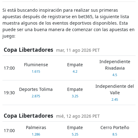
Si está buscando inspiración para realizar sus primeras
apuestas después de registrarse en bet365, la siguiente lista
muestra algunos de los eventos deportivos disponibles. Esta
puede ser una buena manera de comenzar con las apuestas en
juego:
Copa Libertadores
mar, 11 ago 2026 PET
Independiente
Fluminense
Empate
17:00
Rivadavia
1.615
4.2
4.5
Independiente del
Deportes Tolima
Empate
19:30
Valle
2.875
3.25
2.45
Copa Libertadores
mié, 12 ago 2026 PET
Palmeiras
Empate
Cerro Porteño
17:00
1.286
5.25
8.5