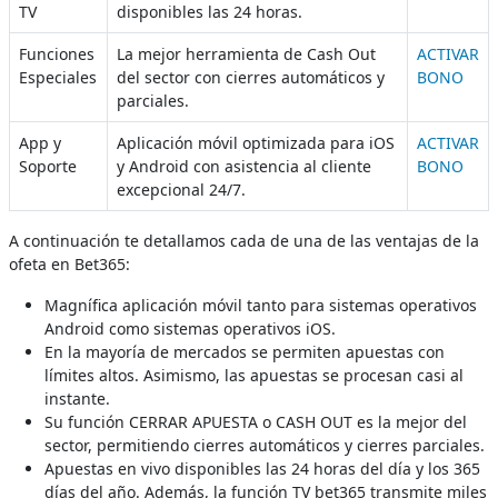
TV
disponibles las 24 horas.
Funciones
La mejor herramienta de Cash Out
ACTIVAR
Especiales
del sector con cierres automáticos y
BONO
parciales.
App y
Aplicación móvil optimizada para iOS
ACTIVAR
Soporte
y Android con asistencia al cliente
BONO
excepcional 24/7.
A continuación te detallamos cada de una de las ventajas de la
ofeta en Bet365:
Magnífica aplicación móvil tanto para sistemas operativos
Android como sistemas operativos iOS.
En la mayoría de mercados se permiten apuestas con
límites altos. Asimismo, las apuestas se procesan casi al
instante.
Su función CERRAR APUESTA o CASH OUT es la mejor del
sector, permitiendo cierres automáticos y cierres parciales.
Apuestas en vivo disponibles las 24 horas del día y los 365
días del año. Además, la función TV bet365 transmite miles