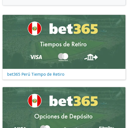
bet365 Perú Tiempo de Retiro