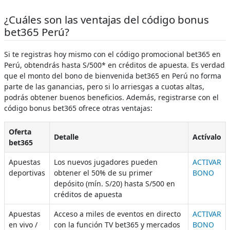
¿Cuáles son las ventajas del código bonus
bet365 Perú?
Si te registras hoy mismo con el código promocional bet365 en
Perú, obtendrás hasta S/500* en créditos de apuesta. Es verdad
que el monto del bono de bienvenida bet365 en Perú no forma
parte de las ganancias, pero si lo arriesgas a cuotas altas,
podrás obtener buenos beneficios. Además, registrarse con el
código bonus bet365 ofrece otras ventajas:
Oferta
Detalle
Actívalo
bet365
Apuestas
Los nuevos jugadores pueden
ACTIVAR
deportivas
obtener el 50% de su primer
BONO
depósito (mín. S/20) hasta S/500 en
créditos de apuesta
Apuestas
Acceso a miles de eventos en directo
ACTIVAR
en vivo /
con la función TV bet365 y mercados
BONO