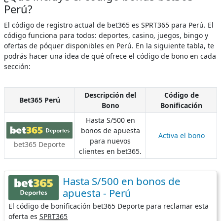
Perú?
El código de registro actual de bet365 es SPRT365 para Perú. El
código funciona para todos: deportes, casino, juegos, bingo y
ofertas de póquer disponibles en Perú. En la siguiente tabla, te
podrás hacer una idea de qué ofrece el código de bono en cada
sección:
Descripción del
Código de
Bet365 Perú
Bono
Bonificación
Hasta S/500 en
bonos de apuesta
Activa el bono
para nuevos
bet365 Deporte
clientes en bet365.
Hasta S/500 en bonos de
apuesta - Perú
El código de bonificación bet365 Deporte para reclamar esta
oferta es
SPRT365