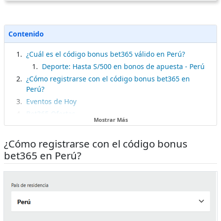
Contenido
¿Cuál es el código bonus bet365 válido en Perú?
Deporte: Hasta S/500 en bonos de apuesta - Perú
¿Cómo registrarse con el código bonus bet365 en
Perú?
Eventos de Hoy
Bet365 Ofertas
Mostrar Más
¿Cuáles son los métodos de pago para retirar las
ganancias?
¿Cómo registrarse con el código bonus
¿Cuáles son los métodos de pago para activar el bono
bet365 en Perú?
de bienvenida?
Bono de bienvenida bet365 en apuestas deportivas
Próximos Eventos Deportivos
Experiencia personal con bet365
Lo que nos gusta
Lo que no nos gusta