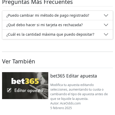
Preguntas Más Frecuentes
¿Puedo cambiar mi método de pago registrado?
¿Qué debo hacer si mi tarjeta es rechazada?
¿Cuál es la cantidad máxima que puedo depositar?
Ver También
bet365 Editar apuesta
Modifica tu apuesta editando
selecciones, aumentando tu cuota o
cambiando el tipo de apuesta antes de
que se liquide la apuesta.
Autor:
AceOdds.com
5 febrero 2025