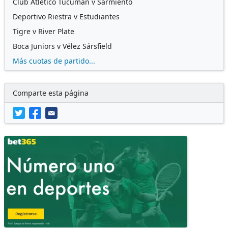
Club Atlético Tucumán v Sarmiento
Deportivo Riestra v Estudiantes
Tigre v River Plate
Boca Juniors v Vélez Sársfield
Más cuotas de partido...
Comparte esta página