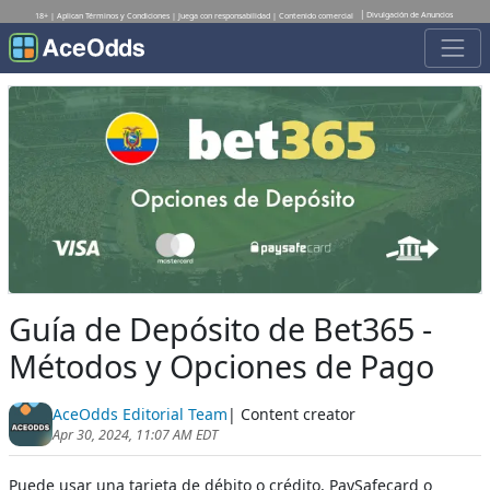
Divulgación de Anuncios
18+ | Aplican Términos y Condiciones | Juega con responsabilidad | Contenido comercial
Guía de Depósito de Bet365 -
Métodos y Opciones de Pago
AceOdds Editorial Team
| Content creator
Apr 30, 2024, 11:07 AM EDT
Puede usar una tarjeta de débito o crédito, PaySafecard o