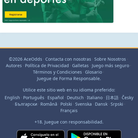
©2026 AceOdds
·
Contacta con nosotras
·
Sobre Nosotros
·
Autores
·
Política de Privacidad
·
Galletas
·
Juego más seguro
·
Términos y Condiciones
·
Glosario
·
Juegue de Forma Responsable.
Utilice este sitio web en su idioma preferido:
English
·
Português
·
Español
·
Deutsch
·
Italiano
·
日本語
·
Česky
·
Български
·
Română
·
Polski
·
Svenska
·
Dansk
·
Srpski
·
Français
+18. Juegue con responsabilidad.