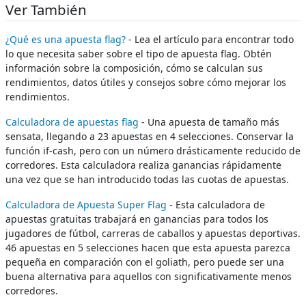
Ver También
¿Qué es una apuesta flag?
- Lea el artículo para encontrar todo
lo que necesita saber sobre el tipo de apuesta flag. Obtén
información sobre la composición, cómo se calculan sus
rendimientos, datos útiles y consejos sobre cómo mejorar los
rendimientos.
Calculadora de apuestas flag
- Una apuesta de tamaño más
sensata, llegando a 23 apuestas en 4 selecciones. Conservar la
función if-cash, pero con un número drásticamente reducido de
corredores. Esta calculadora realiza ganancias rápidamente
una vez que se han introducido todas las cuotas de apuestas.
Calculadora de Apuesta Super Flag
- Esta calculadora de
apuestas gratuitas trabajará en ganancias para todos los
jugadores de fútbol, carreras de caballos y apuestas deportivas.
46 apuestas en 5 selecciones hacen que esta apuesta parezca
pequeña en comparación con el goliath, pero puede ser una
buena alternativa para aquellos con significativamente menos
corredores.