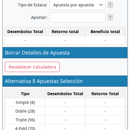
Tipo de Estaca:
?
Apostar:
?
Desembolso Total
Retorno total
Beneficio total
-
-
-
Borrar Detalles de Apuesta
Restablecer Calculadora
Alternativa 8 Apuestas Selección
Tipo
Desembolso Total
Retorno Total
Simple (8)
-
-
Doble (28)
-
-
Triple (56)
-
-
4-Fold (70)
-
-