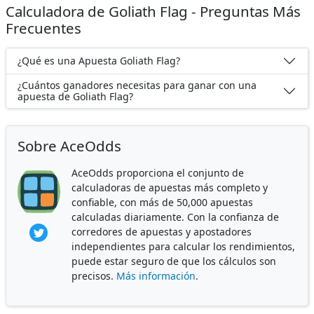
Calculadora de Goliath Flag - Preguntas Más
Frecuentes
¿Qué es una Apuesta Goliath Flag?
¿Cuántos ganadores necesitas para ganar con una
apuesta de Goliath Flag?
Sobre AceOdds
AceOdds proporciona el conjunto de
calculadoras de apuestas más completo y
confiable, con más de 50,000 apuestas
calculadas diariamente. Con la confianza de
corredores de apuestas y apostadores
independientes para calcular los rendimientos,
puede estar seguro de que los cálculos son
precisos.
Más información
.