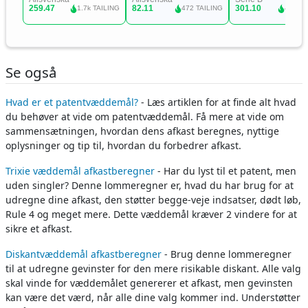
Se også
Hvad er et patentvæddemål?
- Læs artiklen for at finde alt hvad
du behøver at vide om patentvæddemål. Få mere at vide om
sammensætningen, hvordan dens afkast beregnes, nyttige
oplysninger og tip til, hvordan du forbedrer afkast.
Trixie væddemål afkastberegner
- Har du lyst til et patent, men
uden singler? Denne lommeregner er, hvad du har brug for at
udregne dine afkast, den støtter begge-veje indsatser, dødt løb,
Rule 4 og meget mere. Dette væddemål kræver 2 vindere for at
sikre et afkast.
Diskantvæddemål afkastberegner
- Brug denne lommeregner
til at udregne gevinster for den mere risikable diskant. Alle valg
skal vinde for væddemålet genererer et afkast, men gevinsten
kan være det værd, når alle dine valg kommer ind. Understøtter