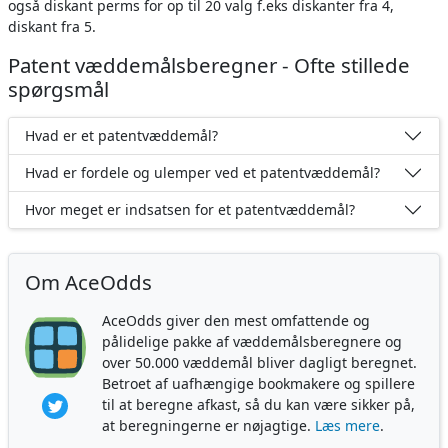
også diskant perms for op til 20 valg f.eks diskanter fra 4,
diskant fra 5.
Patent væddemålsberegner - Ofte stillede
spørgsmål
Hvad er et patentvæddemål?
Hvad er fordele og ulemper ved et patentvæddemål?
Hvor meget er indsatsen for et patentvæddemål?
Om AceOdds
AceOdds giver den mest omfattende og
pålidelige pakke af væddemålsberegnere og
over 50.000 væddemål bliver dagligt beregnet.
Betroet af uafhængige bookmakere og spillere
til at beregne afkast, så du kan være sikker på,
at beregningerne er nøjagtige.
Læs mere
.