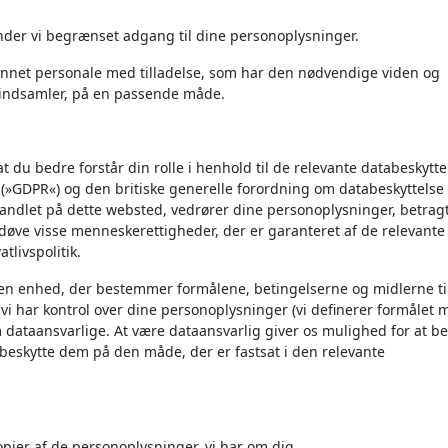
der vi begrænset adgang til dine personoplysninger.
annet personale med tilladelse, som har den nødvendige viden og
 indsamler, på en passende måde.
du bedre forstår din rolle i henhold til de relevante databeskytte
(»GDPR«) og den britiske generelle forordning om databeskyttelse
andlet på dette websted, vedrører dine personoplysninger, betrag
 udøve visse menneskerettigheder, der er garanteret af de relevante
tlivspolitik.
den enhed, der bestemmer formålene, betingelserne og midlerne ti
 vi har kontrol over dine personoplysninger (vi definerer formålet
m dataansvarlige. At være dataansvarlig giver os mulighed for at b
 beskytte dem på den måde, der er fastsat i den relevante
opier af de personoplysninger, vi har om dig.