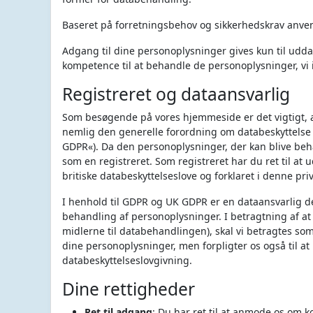
Baseret på forretningsbehov og sikkerhedskrav anven
Adgang til dine personoplysninger gives kun til udd
kompetence til at behandle de personoplysninger, vi
Registreret og dataansvarlig
Som besøgende på vores hjemmeside er det vigtigt, at 
nemlig den generelle forordning om databeskyttelse 
GDPR«). Da den personoplysninger, der kan blive beh
som en registreret. Som registreret har du ret til at
britiske databeskyttelseslove og forklaret i denne priva
I henhold til GDPR og UK GDPR er en dataansvarlig 
behandling af personoplysninger. I betragtning af at
midlerne til databehandlingen), skal vi betragtes so
dine personoplysninger, men forpligter os også til at
databeskyttelseslovgivning.
Dine rettigheder
Ret til adgang
: Du har ret til at anmode os om k