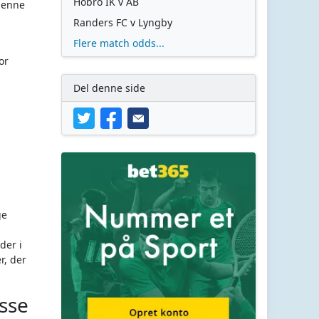
Hobro IK v AB
 denne
Randers FC v Lyngby
Flere match odds...
or
:
Del denne side
ge
der i
r, der
isse