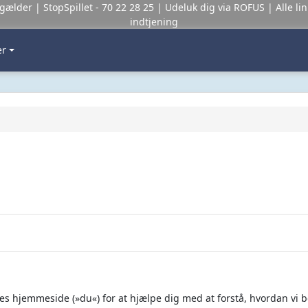
r gælder |
StopSpillet
- 70 22 28 25 | Udeluk dig via
ROFUS
| Alle li
indtjening
er
res hjemmeside (»du«) for at hjælpe dig med at forstå, hvordan vi 