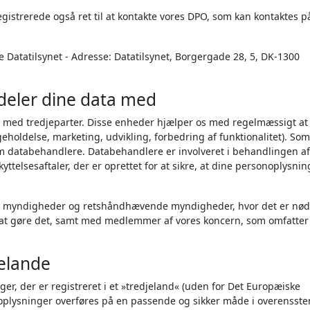
strerede også ret til at kontakte vores DPO, som kan kontaktes p
e Datatilsynet - Adresse: Datatilsynet, Borgergade 28, 5, DK-1300
deler dine data med
r med tredjeparter. Disse enheder hjælper os med regelmæssigt at
igeholdelse, marketing, udvikling, forbedring af funktionalitet). Som
om databehandlere. Databehandlere er involveret i behandlingen af
telsesaftaler, der er oprettet for at sikre, at dine personoplysnin
ige myndigheder og retshåndhævende myndigheder, hvor det er nød
til at gøre det, samt med medlemmer af vores koncern, som omfatter
jelande
ger, der er registreret i et »tredjeland« (uden for Det Europæiske
 oplysninger overføres på en passende og sikker måde i overenss