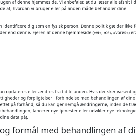
gen af denne hjemmeside. Vi anbefaler, at du læser alle afsnit i
illede af, hvordan vi bruger eller på anden måde behandler dine
 identificere dig som en fysisk person. Denne politik gælder ikke f
er end denne. Ejeren af denne hjemmeside (»vi«, ›os‹, »vores«) er
an opdateres eller ændres fra tid til anden. Hvis der sker væsentli
ettigheder og forpligtelser i forbindelse med behandlingen af dine
errettet på forhånd, så du kan gennemgå ændringerne, inden de træ
tabehandlingen, lancerer nye tjenester eller udvikler nye teknologie
dine data på).
, og formål med behandlingen af d