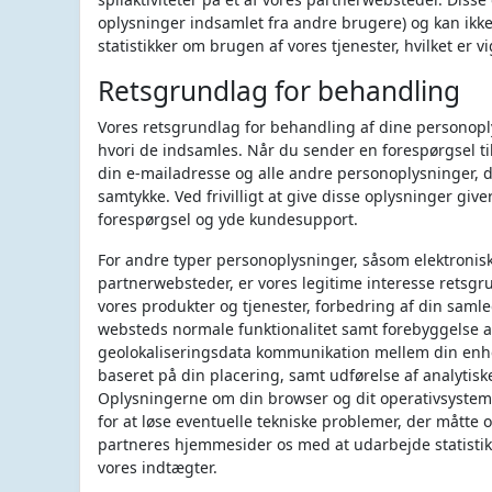
oplysninger indsamlet fra andre brugere) og kan ikke 
statistikker om brugen af vores tjenester, hvilket er v
Retsgrundlag for behandling
Vores retsgrundlag for behandling af dine personop
hvori de indsamles. Når du sender en forespørgsel ti
din e-mailadresse og alle andre personoplysninger, de
samtykke. Ved frivilligt at give disse oplysninger giv
forespørgsel og yde kundesupport.
For andre typer personoplysninger, såsom elektronisk
partnerwebsteder, er vores legitime interesse retsgr
vores produkter og tjenester, forbedring af din samle
websteds normale funktionalitet samt forebyggelse af
geolokaliseringsdata kommunikation mellem din enhed 
baseret på din placering, samt udførelse af analytis
Oplysningerne om din browser og dit operativsystem 
for at løse eventuelle tekniske problemer, der måtte
partneres hjemmesider os med at udarbejde statistikk
vores indtægter.