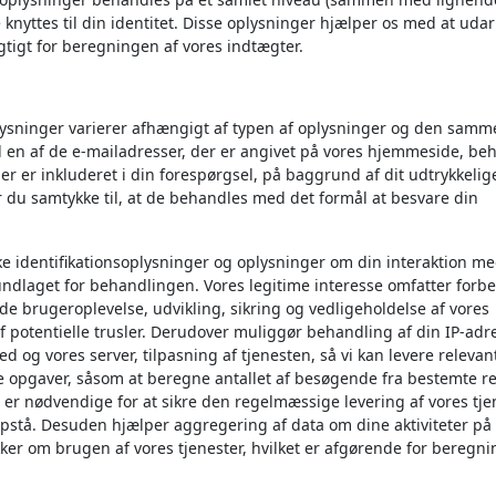
knyttes til din identitet. Disse oplysninger hjælper os med at uda
igtigt for beregningen af vores indtægter.
lysninger varierer afhængigt af typen af oplysninger og den sam
l en af de e-mailadresser, der er angivet på vores hjemmeside, beh
r er inkluderet i din forespørgsel, på baggrund af dit udtrykkelig
er du samtykke til, at de behandles med det formål at besvare din
e identifikationsoplysninger og oplysninger om din interaktion me
undlaget for behandlingen. Vores legitime interesse omfatter forbe
de brugeroplevelse, udvikling, sikring og vedligeholdelse af vores
 potentielle trusler. Derudover muliggør behandling af din IP-adr
og vores server, tilpasning af tjenesten, så vi kan levere relevan
ke opgaver, såsom at beregne antallet af besøgende fra bestemte re
er nødvendige for at sikre den regelmæssige levering af vores tje
 opstå. Desuden hjælper aggregering af data om dine aktiviteter på
er om brugen af vores tjenester, hvilket er afgørende for beregni