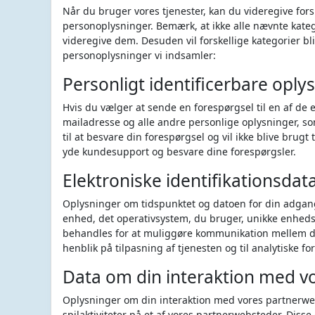
Når du bruger vores tjenester, kan du videregive for
personoplysninger. Bemærk, at ikke alle nævnte katego
videregive dem. Desuden vil forskellige kategorier bli
personoplysninger vi indsamler:
Personligt identificerbare oply
Hvis du vælger at sende en forespørgsel til en af de 
mailadresse og alle andre personlige oplysninger, s
til at besvare din forespørgsel og vil ikke blive brug
yde kundesupport og besvare dine forespørgsler.
Elektroniske identifikationsdat
Oplysninger om tidspunktet og datoen for din adgang
enhed, det operativsystem, du bruger, unikke enheds
behandles for at muliggøre kommunikation mellem di
henblik på tilpasning af tjenesten og til analytiske fo
Data om din interaktion med v
Oplysninger om din interaktion med vores partnerwebs
spilaktiviteter på et af vores partnerwebsteder. Di