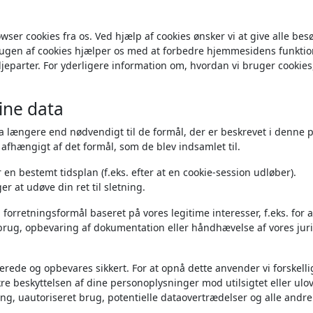
er cookies fra os. Ved hjælp af cookies ønsker vi at give alle be
ugen af cookies hjælper os med at forbedre hjemmesidens funktion
jeparter. For yderligere information om, hvordan vi bruger cookies
ine data
a længere end nødvendigt til de formål, der er beskrevet i denne pol
 afhængigt af det formål, som de blev indsamlet til.
en bestemt tidsplan (f.eks. efter at en cookie-session udløber).
r at udøve din ret til sletning.
orretningsformål baseret på vores legitime interesser, f.eks. for a
brug, opbevaring af dokumentation eller håndhævelse af vores jur
erede og opbevares sikkert. For at opnå dette anvender vi forskelli
kre beskyttelsen af dine personoplysninger mod utilsigtet eller ulov
ang, uautoriseret brug, potentielle dataovertrædelser og alle andre