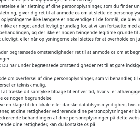
rettelse eller sletning af dine personoplysninger, som du finder un
sletning, giver dig ret til at anmode os om at slette de personoplys
år oplysningerne ikke længere er nødvendige til de formål, de blev 
er ikke er noget andet lovligt grundlag for, at vi kan fortsætte med 
ehandlingen, og der ikke er nogen tvingende legitime grunde til 
ulovligt, eller når oplysningerne skal slettes for at overholde en ju
under begrænsede omstændigheder ret til at anmode os om at beg
nger.
: Du har under begrænsede omstændigheder ret til at gøre indsi
mode om overførsel af dine personoplysninger, som vi behandler, ti
rsel er teknisk mulig.
il at trække dit samtykke tilbage til enhver tid, hvor vi er afhængige 
ive os nogen begrundelse
dgive en klage til din lokale eller danske datatilsynsmyndighed, hvis
mener, at dine rettigheder vedrørende dine personoplysninger er bl
l vedrørende behandlingen af dine personoplysninger på dette webst
ende dine rettigheder, kan du kontakte os på