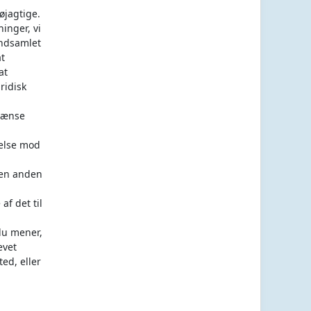
øjagtige.
ninger, vi
indsamlet
at
at
ridisk
rænse
gelse mod
l en anden
af det til
 du mener,
evet
ed, eller