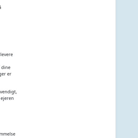
å
 levere
 dine
ger er
vendigt,
 ejeren
temmelse