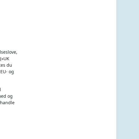
lseslove,
 (»UK
tes du
 EU- og
l
 med og
ehandle