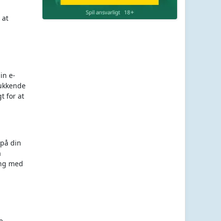
 at
in e-
lukkende
t for at
 på din
a
ing med
e