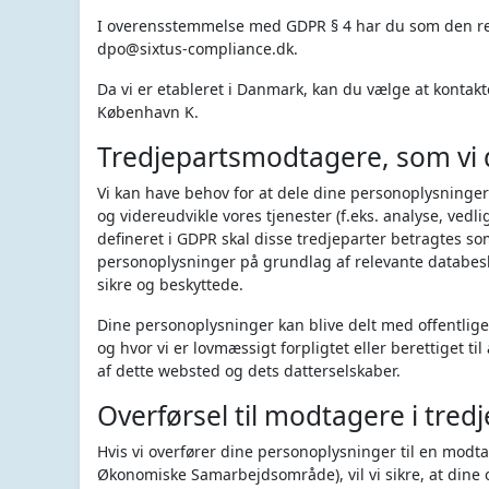
I overensstemmelse med GDPR § 4 har du som den regi
dpo@sixtus-compliance.dk.
Da vi er etableret i Danmark, kan du vælge at kontakt
København K.
Tredjepartsmodtagere, som vi 
Vi kan have behov for at dele dine personoplysninge
og videreudvikle vores tjenester (f.eks. analyse, vedl
defineret i GDPR skal disse tredjeparter betragtes s
personoplysninger på grundlag af relevante databeskyt
sikre og beskyttede.
Dine personoplysninger kan blive delt med offentl
og hvor vi er lovmæssigt forpligtet eller berettiget 
af dette websted og dets datterselskaber.
Overførsel til modtagere i tred
Hvis vi overfører dine personoplysninger til en modta
Økonomiske Samarbejdsområde), vil vi sikre, at dine