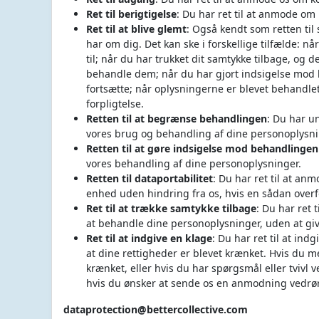
Ret til berigtigelse
: Du har ret til at anmode om 
Ret til at blive glemt
: Også kendt som retten til 
har om dig. Det kan ske i forskellige tilfælde: n
til; når du har trukket dit samtykke tilbage, og d
behandle dem; når du har gjort indsigelse mod b
fortsætte; når oplysningerne er blevet behandlet 
forpligtelse.
Retten til at begrænse behandlingen
: Du har 
vores brug og behandling af dine personoplysni
Retten til at gøre indsigelse mod behandlingen
vores behandling af dine personoplysninger.
Retten til dataportabilitet
: Du har ret til at an
enhed uden hindring fra os, hvis en sådan overfø
Ret til at trække samtykke tilbage
: Du har ret t
at behandle dine personoplysninger, uden at g
Ret til at indgive en klage
: Du har ret til at in
at dine rettigheder er blevet krænket. Hvis du 
krænket, eller hvis du har spørgsmål eller tviv
hvis du ønsker at sende os en anmodning vedrør
dataprotection@bettercollective.com