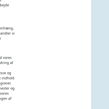
rbejde
menhæng,
andler vi
e
d vores
dring af
esse og
t indhold
gioner.
nester og
 vores
ngen af