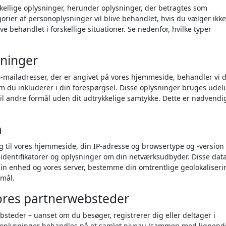
skellige oplysninger, herunder oplysninger, der betragtes som
rier af personoplysninger vil blive behandlet, hvis du vælger ikke
ve behandlet i forskellige situationer. Se nedenfor, hvilke typer
sninger
e-mailadresser, der er angivet på vores hjemmeside, behandler vi d
om du inkluderer i din forespørgsel. Disse oplysninger bruges ude
t til andre formål uden dit udtrykkelige samtykke. Dette er nødvendig
a
 til vores hjemmeside, din IP-adresse og browsertype og -version
identifikatorer og oplysninger om din netværksudbyder. Disse dat
n enhed og vores server, bestemme din omtrentlige geolokaliser
rmål.
ores partnerwebsteder
teder – uanset om du besøger, registrerer dig eller deltager i
sse oplysninger behandles på et samlet niveau (sammen med lignend