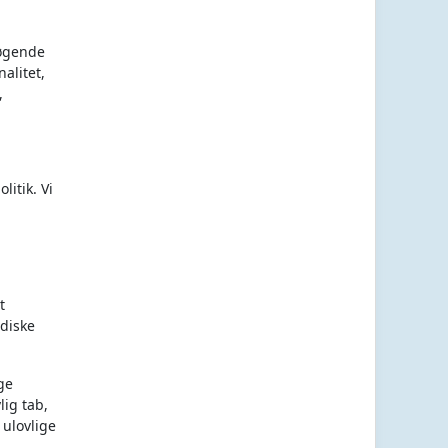
søgende
alitet,
,
itik. Vi
t
idiske
ge
lig tab,
 ulovlige