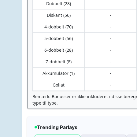
Dobbelt (28)
-
Diskant (56)
-
4-dobbelt (70)
-
5-dobbelt (56)
-
6-dobbelt (28)
-
7-dobbelt (8)
-
Akkumulator (1)
-
Goliat
-
Bemærk: Bonusser er ikke inkluderet i disse beregn
type til type.