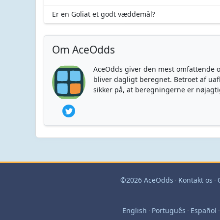
Er en Goliat et godt væddemål?
Om AceOdds
AceOdds giver den mest omfattende o
bliver dagligt beregnet. Betroet af ua
sikker på, at beregningerne er nøjagt
©2026 AceOdds
·
Kontakt os
·
English
·
Português
·
Español
·