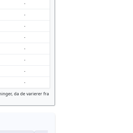
-
-
-
-
-
-
-
-
inger, da de varierer fra