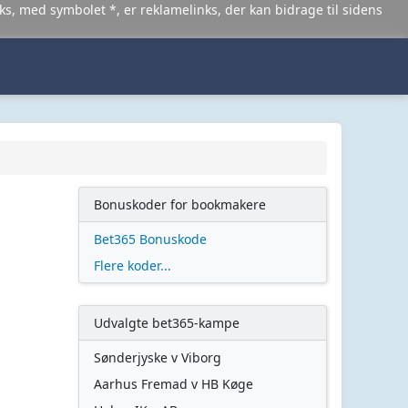
nks, med symbolet *, er reklamelinks, der kan bidrage til sidens
Bonuskoder for bookmakere
Bet365 Bonuskode
Flere koder...
Udvalgte bet365-kampe
Sønderjyske v Viborg
Aarhus Fremad v HB Køge