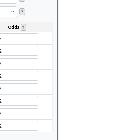
?
Odds
?