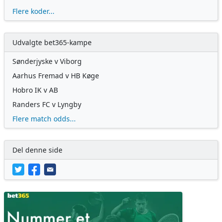
Flere koder...
Udvalgte bet365-kampe
Sønderjyske v Viborg
Aarhus Fremad v HB Køge
Hobro IK v AB
Randers FC v Lyngby
Flere match odds...
Del denne side