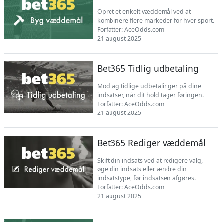
Opret et enkelt væddemål ved at
kombinere flere markeder for hver sport.
Forfatter:
AceOdds.com
21 august 2025
Bet365 Tidlig udbetaling
Modtag tidlige udbetalinger på dine
indsatser, når dit hold tager føringen.
Forfatter:
AceOdds.com
21 august 2025
Bet365 Rediger væddemål
Skift din indsats ved at redigere valg,
øge din indsats eller ændre din
indsatstype, før indsatsen afgøres.
Forfatter:
AceOdds.com
21 august 2025