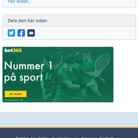
Fler koder...
Dela den här sidan