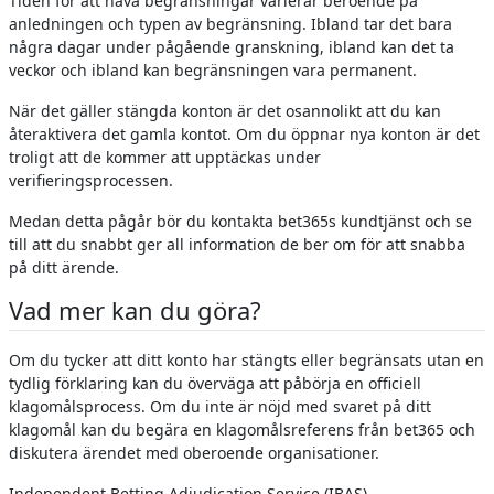
Tiden för att häva begränsningar varierar beroende på
anledningen och typen av begränsning. Ibland tar det bara
några dagar under pågående granskning, ibland kan det ta
veckor och ibland kan begränsningen vara permanent.
När det gäller stängda konton är det osannolikt att du kan
återaktivera det gamla kontot. Om du öppnar nya konton är det
troligt att de kommer att upptäckas under
verifieringsprocessen.
Medan detta pågår bör du kontakta bet365s kundtjänst och se
till att du snabbt ger all information de ber om för att snabba
på ditt ärende.
Vad mer kan du göra?
Om du tycker att ditt konto har stängts eller begränsats utan en
tydlig förklaring kan du överväga att påbörja en officiell
klagomålsprocess. Om du inte är nöjd med svaret på ditt
klagomål kan du begära en klagomålsreferens från bet365 och
diskutera ärendet med oberoende organisationer.
Independent Betting Adjudication Service (IBAS)