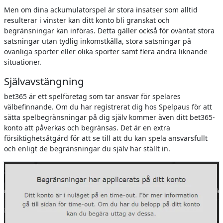
Men om dina ackumulatorspel är stora insatser som alltid
resulterar i vinster kan ditt konto bli granskat och
begränsningar kan införas. Detta gäller också för oväntat stora
satsningar utan tydlig inkomstkälla, stora satsningar på
ovanliga sporter eller olika sporter samt flera andra liknande
situationer.
Självavstängning
bet365 är ett spelföretag som tar ansvar för spelares
välbefinnande. Om du har registrerat dig hos Spelpaus för att
sätta spelbegränsningar på dig själv kommer även ditt bet365-
konto att påverkas och begränsas. Det är en extra
försiktighetsåtgärd för att se till att du kan spela ansvarsfullt
och enligt de begränsningar du själv har ställt in.