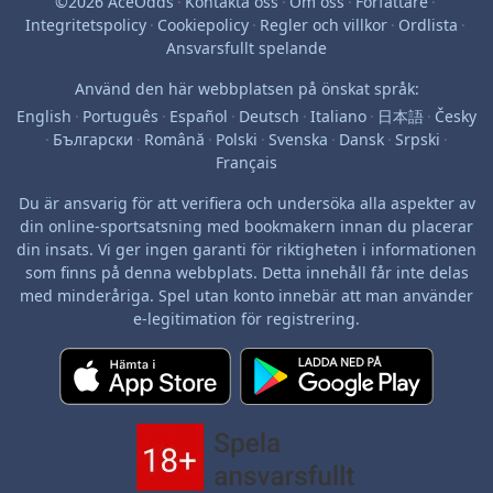
©2026 AceOdds
·
Kontakta oss
·
Om oss
·
Författare
·
Integritetspolicy
·
Cookiepolicy
·
Regler och villkor
·
Ordlista
·
Ansvarsfullt spelande
Använd den här webbplatsen på önskat språk:
English
·
Português
·
Español
·
Deutsch
·
Italiano
·
日本語
·
Česky
·
Български
·
Română
·
Polski
·
Svenska
·
Dansk
·
Srpski
·
Français
Du är ansvarig för att verifiera och undersöka alla aspekter av
din online-sportsatsning med bookmakern innan du placerar
din insats. Vi ger ingen garanti för riktigheten i informationen
som finns på denna webbplats. Detta innehåll får inte delas
med minderåriga. Spel utan konto innebär att man använder
e-legitimation för registrering.