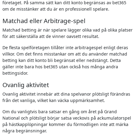
företaget. På samma sätt kan ditt konto begränsas av bet365
om de misstänker att du är en professionell spelare.
Matchad eller Arbitrage-spel
Matchad betting är när spelare lägger olika vad på olika platser
för att säkerställa att de vinner oavsett resultat.
De flesta spelföretagen tillåter inte arbitragespel enligt deras
villkor. Om det finns misstankar om att du använder matchad
betting kan ditt konto bli begränsat eller nedstängt. Detta
gäller inte bara hos bet365 utan också hos många andra
bettingsidor.
Ovanlig aktivitet
Ovanlig aktivitet innebär att dina spelvanor plötsligt förändras
från det vanliga, vilket kan väcka uppmärksamhet.
Om du vanligtvis bara satsar en gång om året på Grand
National och plötsligt börjar satsa veckovis på ackumulatorspel
på hästkapplöpningar kommer du förmodligen inte att märka
några begränsningar.