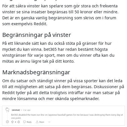
För att säkra vinster kan spelare som gör stora och frekventa
vinster se sina insatser begränsas till 50 kronor eller mindre.
Det är en ganska vanlig begränsning som skrivs om i forum
som exempelvis Reddit.
Begränsningar på vinster
På ett liknande sätt kan du också stöta på gränser för hur
mycket du kan vinna. bet365 har redan bestämt högsta
vinstgränser för varje sport, men om du vinner ofta kan du
mötas av ännu lägre tak på ditt konto.
Marknadsbegränsningar
Om du satsar och ständigt vinner på vissa sporter kan det leda
till att möjligheten att satsa på dem begränsas. Diskussioner på
Reddit tyder på att detta troligtvis inträffar när man satsar på
mindre lönsamma och mer okända spelmarknader.