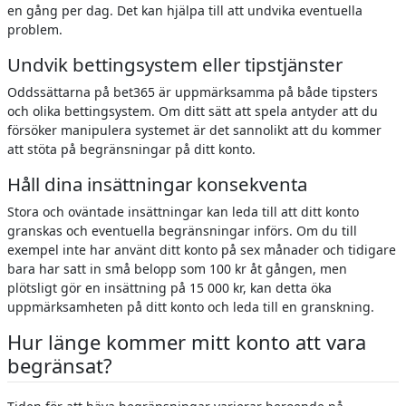
en gång per dag. Det kan hjälpa till att undvika eventuella
problem.
Undvik bettingsystem eller tipstjänster
Oddssättarna på bet365 är uppmärksamma på både tipsters
och olika bettingsystem. Om ditt sätt att spela antyder att du
försöker manipulera systemet är det sannolikt att du kommer
att stöta på begränsningar på ditt konto.
Håll dina insättningar konsekventa
Stora och oväntade insättningar kan leda till att ditt konto
granskas och eventuella begränsningar införs. Om du till
exempel inte har använt ditt konto på sex månader och tidigare
bara har satt in små belopp som 100 kr åt gången, men
plötsligt gör en insättning på 15 000 kr, kan detta öka
uppmärksamheten på ditt konto och leda till en granskning.
Hur länge kommer mitt konto att vara
begränsat?