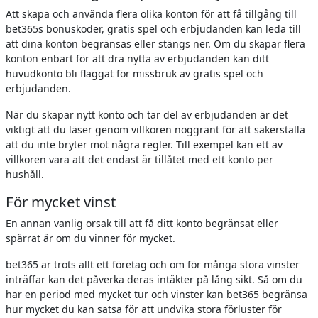
Att skapa och använda flera olika konton för att få tillgång till
bet365s bonuskoder, gratis spel och erbjudanden kan leda till
att dina konton begränsas eller stängs ner. Om du skapar flera
konton enbart för att dra nytta av erbjudanden kan ditt
huvudkonto bli flaggat för missbruk av gratis spel och
erbjudanden.
När du skapar nytt konto och tar del av erbjudanden är det
viktigt att du läser genom villkoren noggrant för att säkerställa
att du inte bryter mot några regler. Till exempel kan ett av
villkoren vara att det endast är tillåtet med ett konto per
hushåll.
För mycket vinst
En annan vanlig orsak till att få ditt konto begränsat eller
spärrat är om du vinner för mycket.
bet365 är trots allt ett företag och om för många stora vinster
inträffar kan det påverka deras intäkter på lång sikt. Så om du
har en period med mycket tur och vinster kan bet365 begränsa
hur mycket du kan satsa för att undvika stora förluster för