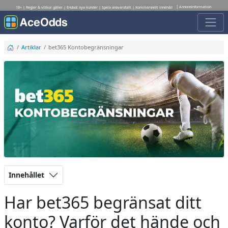
Annonsinformation
18+ | Regler & villkor gäller | Endast nya kunder | Spela ansvarsfullt | Kommersiellt innehåll
Artiklar
bet365 Kontobegränsningar
Innehållet
Har bet365 begränsat ditt
konto? Varför det hände och