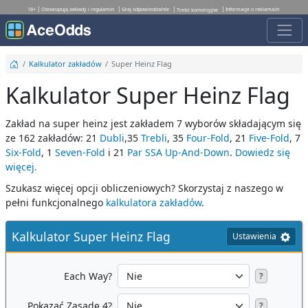
18+
Obowiązują zakłady i regulamin
Graj odpowiedzialnie
Informacje o reklamach
Treści komercyjne
Kalkulator zakładów
Super Heinz Flag
Kalkulator Super Heinz Flag
Zakład na super heinz jest zakładem 7 wyborów składającym się
ze 162 zakładów: 21
Dubli
,35
Trebli
, 35
Four-Fold
, 21
Five-Fold
, 7
Six-Fold
, 1
Seven-Fold
i 21
Par SSA Up-And-Down
.
Dowiedz się
więcej.
Szukasz więcej opcji obliczeniowych? Skorzystaj z naszego w
pełni funkcjonalnego
kalkulatora zakładów
.
Kalkulator Super Heinz Flag
Ustawienia
Each Way?
?
Pokazać Zasadę 4?
?