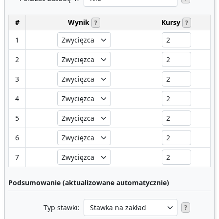
#
Wynik
Kursy
?
?
1
2
3
4
5
6
7
Podsumowanie (aktualizowane automatycznie)
Typ stawki:
?