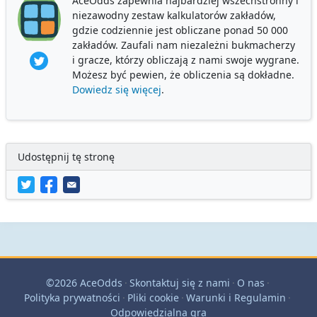
AceOdds zapewnia najbardziej wszechstronny i
niezawodny zestaw kalkulatorów zakładów,
gdzie codziennie jest obliczane ponad 50 000
zakładów. Zaufali nam niezależni bukmacherzy
i gracze, którzy obliczają z nami swoje wygrane.
Możesz być pewien, że obliczenia są dokładne.
Dowiedz się więcej
.
Udostępnij tę stronę
©2026 AceOdds
·
Skontaktuj się z nami
·
O nas
·
Polityka prywatności
·
Pliki cookie
·
Warunki i Regulamin
·
Odpowiedzialna gra