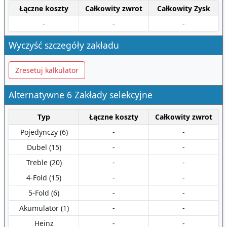
Łączne koszty
Całkowity zwrot
Całkowity Zysk
-
-
-
Wyczyść szczegóły zakładu
Zresetuj kalkulator
Alternatywne 6 Zakłady selekcyjne
Typ
Łączne koszty
Całkowity zwrot
Pojedynczy (6)
-
-
Dubel (15)
-
-
Treble (20)
-
-
4-Fold (15)
-
-
5-Fold (6)
-
-
Akumulator (1)
-
-
Heinz
-
-