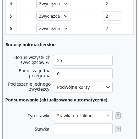
4
5
6
Bonusy bukmacherskie
Bonus wszystkich
zwycięzców %:
Bonus za jedną
przegraną
Pocieszenie jednego
zwycięzcy:
Podsumowanie (aktualizowane automatycznie)
Typ stawki:
?
Stawka:
?