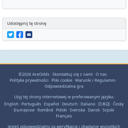
Udostępnij tę stronę
©2026 AceOdds
·
Skontaktuj się z nami
·
O nas
·
Polityka prywatności
·
Pliki cookie
·
Warunki i Regulamin
·
Odpowiedzialna gra
Użyj tej strony internetowej w preferowanym języku:
English
·
Português
·
Español
·
Deutsch
·
Italiano
·
日本語
·
Česky
·
Български
·
Română
·
Polski
·
Svenska
·
Dansk
·
Srpski
·
Français
Jesteś odpowiedzialny za weryfikację i zbadanie wszystkich