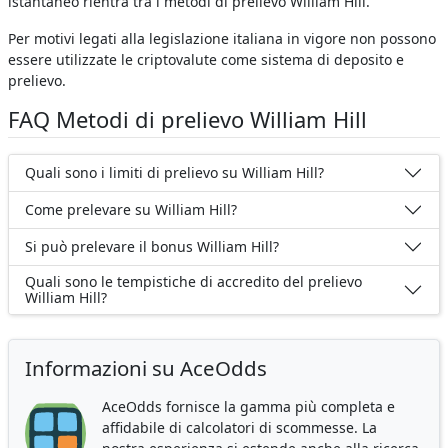
istantaneo rientra tra i metodi di prelievo William Hill.
Per motivi legati alla legislazione italiana in vigore non possono
essere utilizzate le criptovalute come sistema di deposito e
prelievo.
FAQ Metodi di prelievo William Hill
Quali sono i limiti di prelievo su William Hill?
Come prelevare su William Hill?
Si può prelevare il bonus William Hill?
Quali sono le tempistiche di accredito del prelievo
William Hill?
Informazioni su AceOdds
AceOdds fornisce la gamma più completa e
affidabile di calcolatori di scommesse. La