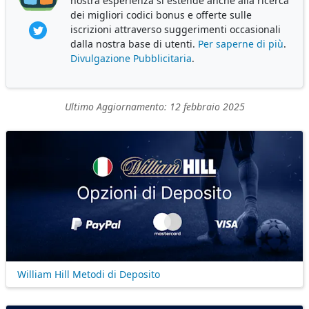
nostra esperienza si estende anche alla ricerca
dei migliori codici bonus e offerte sulle
iscrizioni attraverso suggerimenti occasionali
dalla nostra base di utenti.
Per saperne di più
.
Divulgazione Pubblicitaria
.
Ultimo Aggiornamento: 12 febbraio 2025
William Hill Metodi di Deposito