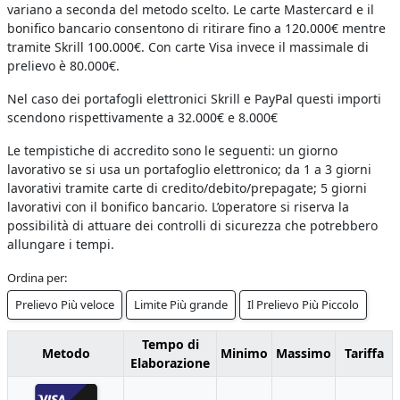
variano a seconda del metodo scelto. Le carte Mastercard e il
bonifico bancario consentono di ritirare fino a 120.000€ mentre
tramite Skrill 100.000€. Con carte Visa invece il massimale di
prelievo è 80.000€.
Nel caso dei portafogli elettronici Skrill e PayPal questi importi
scendono rispettivamente a 32.000€ e 8.000€
Le tempistiche di accredito sono le seguenti: un giorno
lavorativo se si usa un portafoglio elettronico; da 1 a 3 giorni
lavorativi tramite carte di credito/debito/prepagate; 5 giorni
lavorativi con il bonifico bancario. L’operatore si riserva la
possibilità di attuare dei controlli di sicurezza che potrebbero
allungare i tempi.
Ordina per:
Prelievo Più veloce
Limite Più grande
Il Prelievo Più Piccolo
Tempo di
Metodo
Minimo
Massimo
Tariffa
Elaborazione