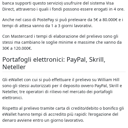
banca supporti questo servizio) usufruire del sistema Visa
Direct, attraverso i quali i fondi possono essere erogati in 4 ore.
Anche nel caso di PostePay si può prelevare da 5€ a 80.000€ e i
tempi di attesa vanno da 1 a 3 giorni lavorativi.
Con Mastercard i tempi di elaborazione del prelievo sono gli
stessi ma cambiano le soglie minime e massime che vanno da
30€ a 120.000€.
Portafogli elettronici: PayPal, Skrill,
Neteller
Gli eWallet con cui si può effettuare il prelievo su William Hill
sono gli stessi autorizzati per il deposito ovvero PayPal, Skrill e
Neteller, tre operatori di rilievo nel mercato dei portafogli
elettronici.
Rispetto al prelievo tramite carta di credito/debito o bonifico gli
eWallet hanno tempi di accredito più rapidi: l’erogazione del
denaro avviene entro un giorno lavorativo.