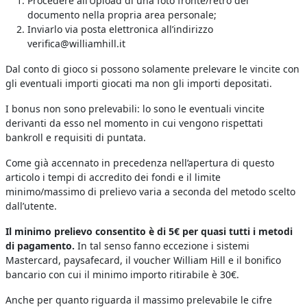
Procedere all’Upload di una foto fronte/retro del
documento nella propria area personale;
Inviarlo via posta elettronica all’indirizzo
verifica@williamhill.it
Dal conto di gioco si possono solamente prelevare le vincite con
gli eventuali importi giocati ma non gli importi depositati.
I bonus non sono prelevabili: lo sono le eventuali vincite
derivanti da esso nel momento in cui vengono rispettati
bankroll e requisiti di puntata.
Come già accennato in precedenza nell’apertura di questo
articolo i tempi di accredito dei fondi e il limite
minimo/massimo di prelievo varia a seconda del metodo scelto
dall’utente.
Il minimo prelievo consentito è di 5€ per quasi tutti i metodi
di pagamento.
In tal senso fanno eccezione i sistemi
Mastercard, paysafecard, il voucher William Hill e il bonifico
bancario con cui il minimo importo ritirabile è 30€.
Anche per quanto riguarda il massimo prelevabile le cifre