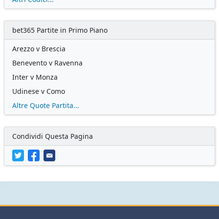
bet365 Partite in Primo Piano
Arezzo v Brescia
Benevento v Ravenna
Inter v Monza
Udinese v Como
Altre Quote Partita...
Condividi Questa Pagina