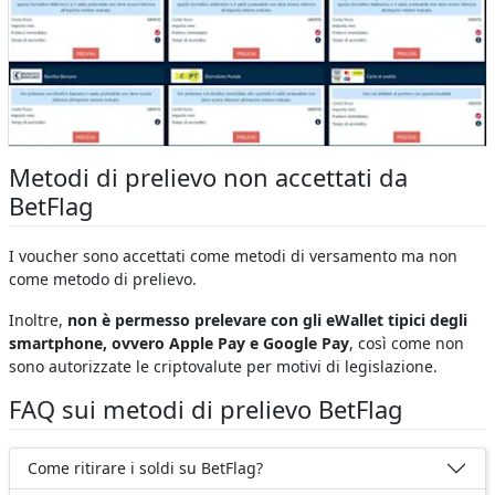
Metodi di prelievo non accettati da
BetFlag
I voucher sono accettati come metodi di versamento ma non
come metodo di prelievo.
Inoltre,
non è permesso prelevare con gli eWallet tipici degli
smartphone, ovvero Apple Pay e Google Pay
, così come non
sono autorizzate le criptovalute per motivi di legislazione.
FAQ sui metodi di prelievo BetFlag
Come ritirare i soldi su BetFlag?