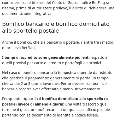
coincidere con il titolare del Conto di Gioco: inoltre BetFlag si
riserva, prima di autorizzare prelievo, il diritto di richiedere una
documentazione integrativa.
Bonifico bancario e bonifico domiciliato
allo sportello postale
Anche il bonifico, che sia bancario o postale, rientra tra i metodi
di prelievo BetFlag.
I tempi di accredito sono generalmente più lenti
rispetto a
quelli previsti per carte di credito e portafogli elettronici.
Nel caso di bonifico bancario la tempistica dipende dall’istituto
che gestisce il pagamento: generalmente si perde un tempo
che va dai 2 ai 3 giorni lavorativi. Per prelevare con bonifico
bancario occorre aver effettuato almeno un versamento.
Per quanto riguarda il
bonifico domiciliato allo sportello (o
postale) invece di almeno 4 giorni
: una volta trascorso quel
termine il giocatore può recarsi in un qualsiasi ufficio postale
portando con sé documento di identità e codice fiscale.