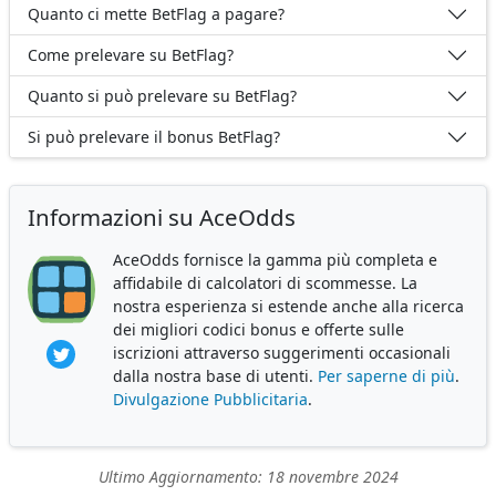
Quanto ci mette BetFlag a pagare?
Come prelevare su BetFlag?
Quanto si può prelevare su BetFlag?
Si può prelevare il bonus BetFlag?
Informazioni su AceOdds
AceOdds fornisce la gamma più completa e
affidabile di calcolatori di scommesse. La
nostra esperienza si estende anche alla ricerca
dei migliori codici bonus e offerte sulle
iscrizioni attraverso suggerimenti occasionali
dalla nostra base di utenti.
Per saperne di più
.
Divulgazione Pubblicitaria
.
Ultimo Aggiornamento: 18 novembre 2024