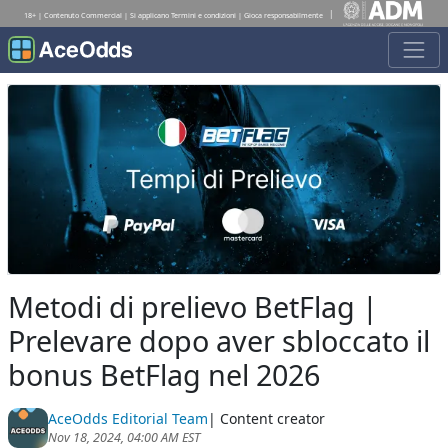
18+ | Contenuto Commercial | Si applicano Termini e condizioni | Gioca responsabilmente
Metodi di prelievo BetFlag |
Prelevare dopo aver sbloccato il
bonus BetFlag nel 2026
AceOdds Editorial Team
| Content creator
Nov 18, 2024, 04:00 AM EST