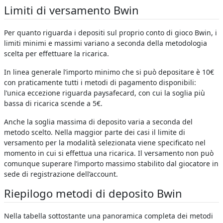
Limiti di versamento Bwin
Per quanto riguarda i depositi sul proprio conto di gioco Bwin, i
limiti minimi e massimi variano a seconda della metodologia
scelta per effettuare la ricarica.
In linea generale l’importo minimo che si può depositare è 10€
con praticamente tutti i metodi di pagamento disponibili:
l’unica eccezione riguarda paysafecard, con cui la soglia più
bassa di ricarica scende a 5€.
Anche la soglia massima di deposito varia a seconda del
metodo scelto. Nella maggior parte dei casi il limite di
versamento per la modalità selezionata viene specificato nel
momento in cui si effettua una ricarica. Il versamento non può
comunque superare l’importo massimo stabilito dal giocatore in
sede di registrazione dell’account.
Riepilogo metodi di deposito Bwin
Nella tabella sottostante una panoramica completa dei metodi