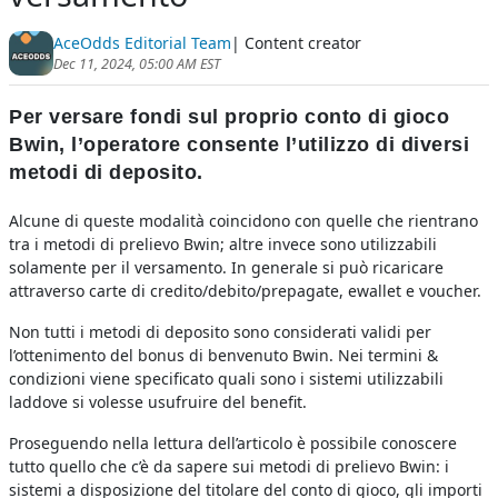
AceOdds Editorial Team
| Content creator
Dec 11, 2024, 05:00 AM EST
Per versare fondi sul proprio conto di gioco
Bwin, l’operatore consente l’utilizzo di diversi
metodi di deposito.
Alcune di queste modalità coincidono con quelle che rientrano
tra i metodi di prelievo Bwin; altre invece sono utilizzabili
solamente per il versamento. In generale si può ricaricare
attraverso carte di credito/debito/prepagate, ewallet e voucher.
Non tutti i metodi di deposito sono considerati validi per
l’ottenimento del bonus di benvenuto Bwin. Nei termini &
condizioni viene specificato quali sono i sistemi utilizzabili
laddove si volesse usufruire del benefit.
Proseguendo nella lettura dell’articolo è possibile conoscere
tutto quello che c’è da sapere sui metodi di prelievo Bwin: i
sistemi a disposizione del titolare del conto di gioco, gli importi