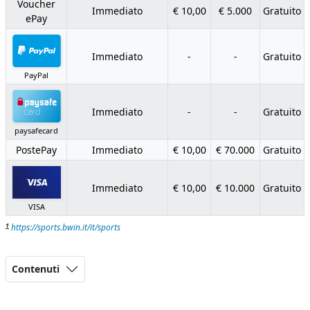
Voucher
Immediato
€ 10,00
€ 5.000
Gratuito
ePay
Immediato
-
-
Gratuito
PayPal
Immediato
-
-
Gratuito
paysafecard
PostePay
Immediato
€ 10,00
€ 70.000
Gratuito
Immediato
€ 10,00
€ 10.000
Gratuito
VISA
1
https://sports.bwin.it/it/sports
Contenuti