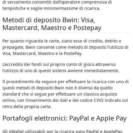
di versamento consentiti dall’operatore comprensiva di
tempistiche e soglie minime/massime di ricarica.
Metodi di deposito Bwin: Visa,
Mastercard, Maestro e Postepay
Per quanto riguarda le carte, siano esse di credito, debito o
prepagate, Bwin consente come metodo di deposito l’utilizzo di
Visa, Mastercard, Maestro e la PostePay.
L’accredito dei fondi sul proprio conto di gioco attraverso
l’utilizzo di uno di questi sistemi avviene immediatamente.
Il procedimento da seguire per effettuare la ricarica con uno di
questi metodi di deposito Bwin non è diverso da quello
standard che si segue per effettuare un classico acquisto
online, con l’inserimento dei dati e del codice CVV2 indicato sul
retro della propria carta.
Portafogli elettronici: PayPal e Apple Pay
Gli eWallet utilizzabili per la ricarica sono PayPal e ApplePay.