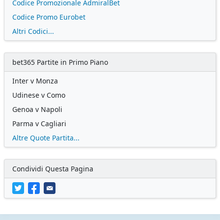
Codice Promozionale AdmiralBet
Codice Promo Eurobet
Altri Codici...
bet365 Partite in Primo Piano
Inter v Monza
Udinese v Como
Genoa v Napoli
Parma v Cagliari
Altre Quote Partita...
Condividi Questa Pagina