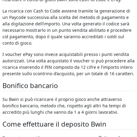
La ricarica con Cash to Code avviene tramite la generazione di
un Paycode successiva alla scelta del metodo di pagamento e
alla digitazione dell’importo. Una volta generato il codice sarà
necessario mostrarlo in un punto vendita abilitato e procedere
col pagamento, dopo il quale saranno accreditati i soldi sul
conto di gioco.
I voucher ePay sono invece acquistabili presso i punti vendita
autorizzati. Una volta acquistato il voucher si può procedere alla
ricarica inserendo il PIN composto da 12 cifre e l’importo intero
presente sullo scontrino d’acquisto, per un totale di 16 caratteri.
Bonifico bancario
Su Bwin si può ricaricare il proprio gioco anche attraverso
bonifico bancario, metodo che, rispetto agli altri ha tempi di
accredito più lunghi che vanno da 1 a 4 giorni lavorativi.
Come effettuare il deposito Bwin