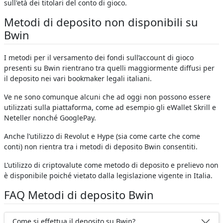
sull'età dei titolari del conto di gioco.
Metodi di deposito non disponibili su
Bwin
I metodi per il versamento dei fondi sull’account di gioco
presenti su Bwin rientrano tra quelli maggiormente diffusi per
il deposito nei vari bookmaker legali italiani.
Ve ne sono comunque alcuni che ad oggi non possono essere
utilizzati sulla piattaforma, come ad esempio gli eWallet Skrill e
Neteller nonché GooglePay.
Anche l’utilizzo di Revolut e Hype (sia come carte che come
conti) non rientra tra i metodi di deposito Bwin consentiti.
L’utilizzo di criptovalute come metodo di deposito e prelievo non
è disponibile poiché vietato dalla legislazione vigente in Italia.
FAQ Metodi di deposito Bwin
Come si effettua il deposito su Bwin?