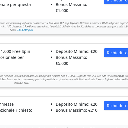
onale per questa
Bonus Massimo:
€1.000
 di un versamento qualificante di almeno 10€ (no Skrill, OnShop, Paypal o Neteller) si ottiene il 100% del primo deposit
 min. 1.50 ciascuno. Il Fun Bonus accreditato ha validità di 5 giorni ed è utilizzabile su scommesse con quota min. 1.
eventi.
T&Cs completi
.
1.000 Free Spin
Deposito Minimo: €20
Richiedi l'o
mozionale per
Bonus Massimo:
€5.000
enti ricevono un real bonus del 50% della prima ricarica fino a 5.000€. Deposito min. 20€ con tutti i metodi
tranne
Skr
il Real Bonus per le scommesse, questo è spendibile su giocate con moltiplicatore di min. 2 entro 7 giorni dall'accredit
ulteriori T&C.
ommesse
Deposito Minimo: €20
Richiedi l'o
zionale richiesto
Bonus Massimo: €210