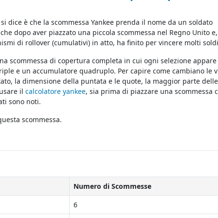
 si dice è che la scommessa Yankee prenda il nome da un soldato
che dopo aver piazzato una piccola scommessa nel Regno Unito e,
smi di rollover (cumulativi) in atto, ha finito per vincere molti soldi
na scommessa di copertura completa in cui ogni selezione appare 
triple e un accumulatore quadruplo. Per capire come cambiano le v
ltato, la dimensione della puntata e le quote, la maggior parte dell
usare il
calcolatore yankee
, sia prima di piazzare una scommessa 
ati sono noti.
a questa scommessa.
Numero di Scommesse
6