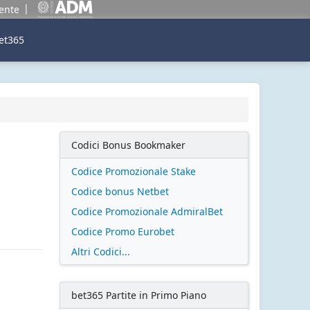
ente
et365
Codici Bonus Bookmaker
Codice Promozionale Stake
Codice bonus Netbet
Codice Promozionale AdmiralBet
Codice Promo Eurobet
Altri Codici...
bet365 Partite in Primo Piano