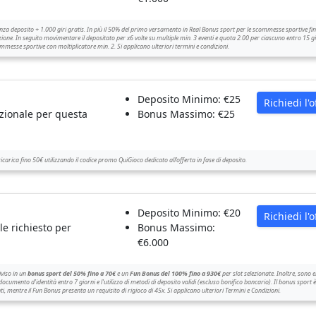
nza deposito + 1.000 giri gratis. In più il 50% del primo versamento in Real Bonus sport per le scommesse sportive fi
ne. In seguito movimentare il depositato per x6 volte su multiple min. 3 eventi e quota 2.00 per ciascuno entro 15 gio
ommesse sportive con moltiplicatore min. 2. Si applicano ulteriori termini e condizioni.
Deposito Minimo: €25
Richiedi l'o
zionale per questa
Bonus Massimo: €25
icarica fino 50€ utilizzando il codice promo QuiGioco dedicato all'offerta in fase di deposito.
Deposito Minimo: €20
Richiedi l'o
e richiesto per
Bonus Massimo:
€6.000
iviso in un
bonus sport del 50% fino a 70€
e un
Fun Bonus del 100% fino a 930€
per slot selezionate. Inoltre, sono 
l documento d'identità entro 7 giorni e l'utilizzo di metodi di deposito validi (escluso bonifico bancario). Il bonus sport 
entre il Fun Bonus presenta un requisito di rigioco di 45x. Si applicano ulteriori Termini e Condizioni.