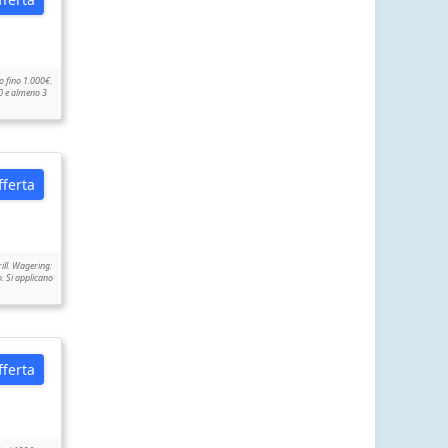
o fino 1.000€.
50 e almeno 3
fferta
ill. Wagering:
o. Si applicano
fferta