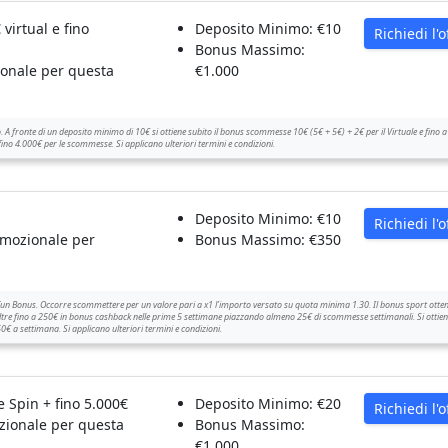
virtual e fino
Deposito Minimo: €10
Richiedi l'o
Bonus Massimo:
ionale per questa
€1.000
to. A fronte di un deposito minimo di 10€ si ottiene subito il bonus scommesse 10€ (5€ + 5€) + 2€ per il Virtuale e fino 
 fino 4.000€ per le scommesse. Si applicano ulteriori termini e condizioni.
Deposito Minimo: €10
Richiedi l'o
omozionale per
Bonus Massimo: €350
Fun Bonus. Occorre scommettere per un valore pari a x1 l’importo versato su quota minima 1.30. Il bonus sport otten
ltre fino a 250€ in bonus cashback nelle prime 5 settimane piazzando almeno 25€ di scommesse settimanali. Si ottiene
50€ a settimana. Si applicano ulteriori termini e condizioni.
 Spin + fino 5.000€
Deposito Minimo: €20
Richiedi l'o
zionale per questa
Bonus Massimo:
€1.000