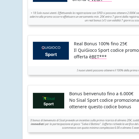
+ 18 Solo nuovi utenti. Effettuando la registrazione con SPID si possono ottenere 2.000€ se
aderire alla promo occorre effettuare un versamento min. 20€ entro 7 giorni dalla registrazio
un real bonus (x1) con validità 7 giorni su sc
Real Bonus 100% fino 25€
Il QuiGioco Sport codice promo
offerta è
BET***
I nuovi utenti possono ottenere il 100% della prima r
Bonus benvenuto fino a 6.000€
No Sisal Sport codice promozional
ottenere questo codice bonus
Il bonus di benvenuto di Sisal prevede un incentivo sulla prima ricarica di almeno 20€, sudd
immediati
per la partecipazione al gioco "Salva il Bottino". L'offerta richiede la verifica de
scommesse con quota minima complessiva 6.00 e almeno 5 eventi, m