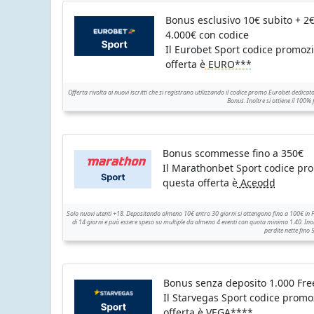
Bonus esclusivo 10€ subito + 2€ 
4.000€ con codice
Il Eurobet Sport codice promoz
offerta è
EURO***
Offerta rivolta ai nuovi iscritti che si registrano utilizzando il codice promo Eurobet dedica
Bonus. Inoltre si ottiene il 100%
Bonus scommesse fino a 350€
Il Marathonbet Sport codice pr
questa offerta è
Aceodd
Solo nuovi utenti +18. Depositando almeno 10€ entro 30 giorni si ottengono fino a 100€ in 
di 14 giorni e può essere speso su multiple da almeno 4 eventi con quota minima 1.40. Ino
perdite nette fino 
Bonus senza deposito 1.000 Free
Il Starvegas Sport codice promo
offerta è
VEGA****