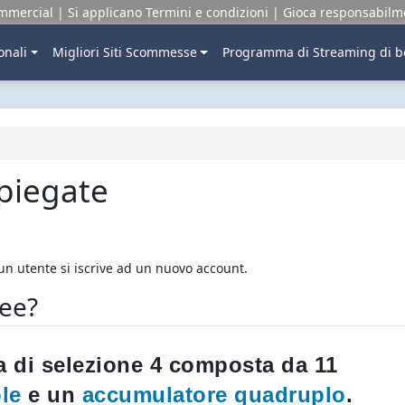
mercial | Si applicano Termini e condizioni | Gioca responsabilm
onali
Migliori Siti Scommesse
Programma di Streaming di b
piegate
n utente si iscrive ad un nuovo account.
ee?
 di selezione 4 composta da 11
ple
e un
accumulatore quadruplo
.