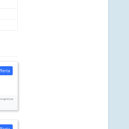
fferta
rre aprire un
fferta