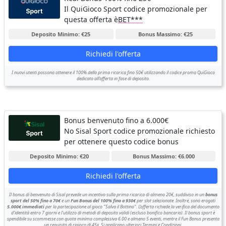
Il QuiGioco Sport codice promozionale per
questa offerta è
BET***
Deposito Minimo: €25
Bonus Massimo: €25
Richiedi l'offerta
I nuovi utenti possono ottenere il 100% della prima ricarica fino 50€ utilizzando il codice promo QuiGioco
dedicato all'offerta in fase di deposito.
Bonus benvenuto fino a 6.000€
No Sisal Sport codice promozionale richiesto
per ottenere questo codice bonus
Deposito Minimo: €20
Bonus Massimo: €6.000
Richiedi l'offerta
Il bonus di benvenuto di Sisal prevede un incentivo sulla prima ricarica di almeno 20€, suddiviso in un
bonus
sport del 50% fino a 70€
e un
Fun Bonus del 100% fino a 930€
per slot selezionate. Inoltre, sono erogati
5.000€ immediati
per la partecipazione al gioco "Salva il Bottino". L'offerta richiede la verifica del documento
d'identità entro 7 giorni e l'utilizzo di metodi di deposito validi (escluso bonifico bancario). Il bonus sport è
spendibile su scommesse con quota minima complessiva 6.00 e almeno 5 eventi, mentre il Fun Bonus presenta
un requisito di rigioco di 45x. Si applicano ulteriori Termini e Condizioni.