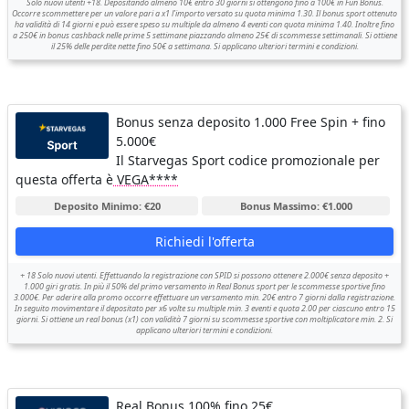
Solo nuovi utenti +18. Depositando almeno 10€ entro 30 giorni si ottengono fino a 100€ in Fun Bonus.
Occorre scommettere per un valore pari a x1 l’importo versato su quota minima 1.30. Il bonus sport ottenuto
ha validità di 14 giorni e può essere speso su multiple da almeno 4 eventi con quota minima 1.40. Inoltre fino
a 250€ in bonus cashback nelle prime 5 settimane piazzando almeno 25€ di scommesse settimanali. Si ottiene
il 25% delle perdite nette fino 50€ a settimana. Si applicano ulteriori termini e condizioni.
Bonus senza deposito 1.000 Free Spin + fino
5.000€
Il Starvegas Sport codice promozionale per
questa offerta è
VEGA****
Deposito Minimo: €20
Bonus Massimo: €1.000
Richiedi l'offerta
+ 18 Solo nuovi utenti. Effettuando la registrazione con SPID si possono ottenere 2.000€ senza deposito +
1.000 giri gratis. In più il 50% del primo versamento in Real Bonus sport per le scommesse sportive fino
3.000€. Per aderire alla promo occorre effettuare un versamento min. 20€ entro 7 giorni dalla registrazione.
In seguito movimentare il depositato per x6 volte su multiple min. 3 eventi e quota 2.00 per ciascuno entro 15
giorni. Si ottiene un real bonus (x1) con validità 7 giorni su scommesse sportive con moltiplicatore min. 2. Si
applicano ulteriori termini e condizioni.
Real Bonus 100% fino 25€