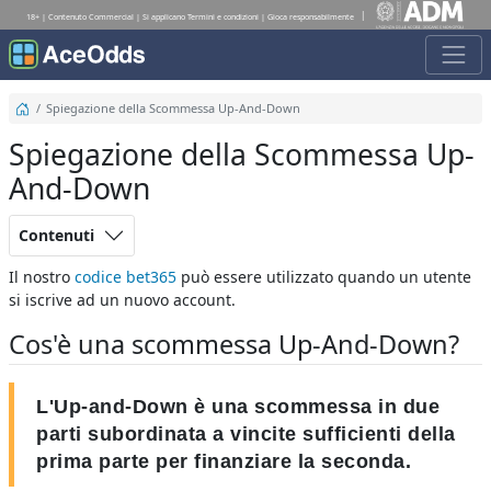
18+ | Contenuto Commercial | Si applicano Termini e condizioni | Gioca responsabilmente
Spiegazione della Scommessa Up-And-Down
Spiegazione della Scommessa Up-
And-Down
Contenuti
Il nostro
codice bet365
può essere utilizzato quando un utente
si iscrive ad un nuovo account.
Cos'è una scommessa Up-And-Down?
L'Up-and-Down è una scommessa in due
parti subordinata a vincite sufficienti della
prima parte per finanziare la seconda.