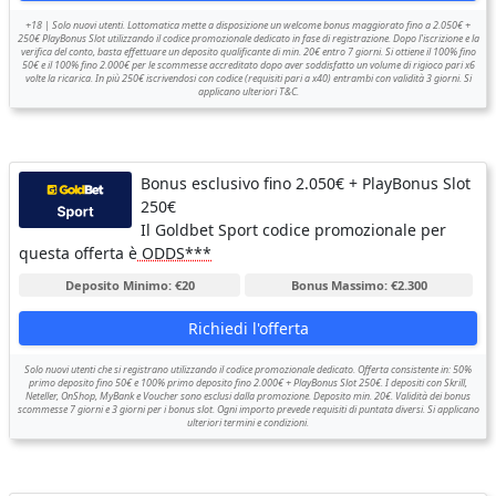
+18 | Solo nuovi utenti. Lottomatica mette a disposizione un welcome bonus maggiorato fino a 2.050€ +
250€ PlayBonus Slot utilizzando il codice promozionale dedicato in fase di registrazione. Dopo l'iscrizione e la
verifica del conto, basta effettuare un deposito qualificante di min. 20€ entro 7 giorni. Si ottiene il 100% fino
50€ e il 100% fino 2.000€ per le scommesse accreditato dopo aver soddisfatto un volume di rigioco pari x6
volte la ricarica. In più 250€ iscrivendosi con codice (requisiti pari a x40) entrambi con validità 3 giorni. Si
applicano ulteriori T&C.
Bonus esclusivo fino 2.050€ + PlayBonus Slot
250€
Il Goldbet Sport codice promozionale per
questa offerta è
ODDS***
Deposito Minimo: €20
Bonus Massimo: €2.300
Richiedi l'offerta
Solo nuovi utenti che si registrano utilizzando il codice promozionale dedicato. Offerta consistente in: 50%
primo deposito fino 50€ e 100% primo deposito fino 2.000€ + PlayBonus Slot 250€. I depositi con Skrill,
Neteller, OnShop, MyBank e Voucher sono esclusi dalla promozione. Deposito min. 20€. Validità dei bonus
scommesse 7 giorni e 3 giorni per i bonus slot. Ogni importo prevede requisiti di puntata diversi. Si applicano
ulteriori termini e condizioni.