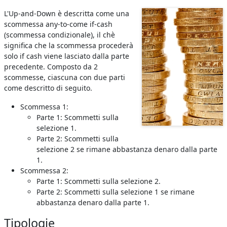
L'Up-and-Down è descritta come una
scommessa any-to-come if-cash
(scommessa condizionale), il chè
significa che la scommessa procederà
solo if cash viene lasciato dalla parte
precedente. Composto da 2
scommesse, ciascuna con due parti
come descritto di seguito.
Scommessa 1:
Parte 1: Scommetti sulla
selezione 1.
Parte 2: Scommetti sulla
selezione 2 se rimane abbastanza denaro dalla parte
1.
Scommessa 2:
Parte 1: Scommetti sulla selezione 2.
Parte 2: Scommetti sulla selezione 1 se rimane
abbastanza denaro dalla parte 1.
Tipologie