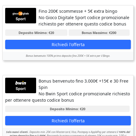
Fino 200€ scommesse + 5€ extra bingo
No Gioco Digitale Sport codice promozionale
richiesto per ottenere questo codice bonus
Deposito Minimo: €20
Bonus Massimo: €200
Richiedi l'offerta
Bonus benvenuto 100% primo deposito fino 200€ + 5€ extra per il Bingo.
Bonus benvenuto fino 3.000€ +15€ e 30 Free
Spin
No Bwin Sport codice promozionale richiesto
per ottenere questo codice bonus
Deposito Minimo: €20
Richiedi l'offerta
Solo nuovi clienti.
Deposito min. 20€ con Mastercard, Visa, Postepay o ApplePay per ottenere il
100% del
primo deposito fino a 3.000€
. Piazzando la prima scommessa di almeno 10€ su quota min. 2.00 si