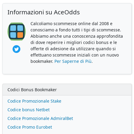
Informazioni su AceOdds
Calcoliamo scommesse online dal 2008 e
conosciamo a fondo tutti i tipi di scommesse.
Abbiamo anche una conoscenza approfondita
di dove reperire i migliori codici bonus e le
offerte di adesione da utilizzare quando si
effettuano scommesse iniziali con un nuovo
bookmaker.
Per Saperne di Più
.
Codici Bonus Bookmaker
Codice Promozionale Stake
Codice bonus Netbet
Codice Promozionale AdmiralBet
Codice Promo Eurobet