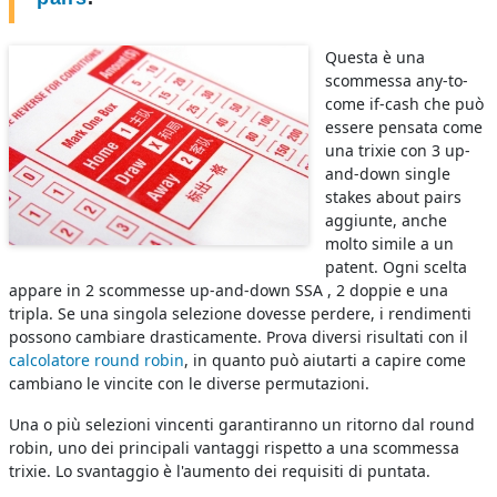
Questa è una
scommessa any-to-
come if-cash che può
essere pensata come
una trixie con 3 up-
and-down single
stakes about pairs
aggiunte, anche
molto simile a un
patent. Ogni scelta
appare in 2 scommesse up-and-down SSA , 2 doppie e una
tripla. Se una singola selezione dovesse perdere, i rendimenti
possono cambiare drasticamente. Prova diversi risultati con il
calcolatore round robin
, in quanto può aiutarti a capire come
cambiano le vincite con le diverse permutazioni.
Una o più selezioni vincenti garantiranno un ritorno dal round
robin, uno dei principali vantaggi rispetto a una scommessa
trixie. Lo svantaggio è l'aumento dei requisiti di puntata.