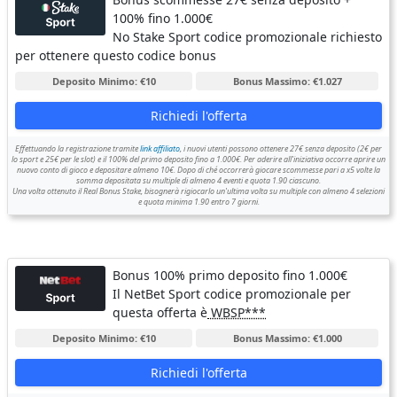
100% fino 1.000€
No Stake Sport codice promozionale richiesto
per ottenere questo codice bonus
Deposito Minimo: €10
Bonus Massimo: €1.027
Richiedi l'offerta
Effettuando la registrazione tramite
link affiliato
, i nuovi utenti possono ottenere 27€ senza deposito (2€ per
lo sport e 25€ per le slot) e il 100% del primo deposito fino a 1.000€. Per aderire all'iniziativa occorre aprire un
nuovo conto di gioco e depositare almeno 10€. Dopo di ché occorrerà giocare scommesse pari a x5 volte la
somma depositata su multiple di almeno 4 eventi e quota 1.90 ciascuno.
Una volta ottenuto il Real Bonus Stake, bisognerà rigiocarlo un'ultima volta su multiple con almeno 4 selezioni
e quota minima 1.90 entro 7 giorni.
Bonus 100% primo deposito fino 1.000€
Il NetBet Sport codice promozionale per
questa offerta è
WBSP***
Deposito Minimo: €10
Bonus Massimo: €1.000
Richiedi l'offerta