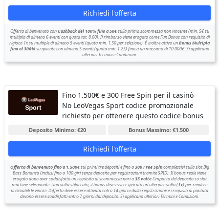
Richiedi l'offerta
Offerta di benvenuto con
Cashback del 100% fino a 50€
sulla prima scommessa non vincente (min. 5€ su
multipla di almeno 6 eventi con quota tot. 8.00). Il rimborso viene erogato come Fun Bonus con requisito di
rigioco 1x su multiple di almeno 5 eventi (quota min. 1.50 per selezione). È inoltre attivo un
Bonus Multipla
fino al 300%
su giocate con almeno 5 eventi (quota min. 1.25) fino a un massimo di 10.000€. Si applicano
ulteriori Termini e Condizioni.
Fino 1.500€ e 300 Free Spin per il casinò
No LeoVegas Sport codice promozionale
richiesto per ottenere questo codice bonus
Deposito Minimo: €20
Bonus Massimo: €1.500
Richiedi l'offerta
Offerta di benvenuto fino a 1.500€
sui primi tre depositi e fino a
300 Free Spin
complessivi sulla slot
Big
Bass Bonanza
(inclusi fino a 100 giri senza deposito per registrazioni tramite SPID). Il bonus reale viene
erogato dopo aver soddisfatto un requisito di scommessa pari a
35 volte
l'importo del deposito su slot
machine selezionate. Una volta sbloccato, il bonus deve essere giocato un'ulteriore volta (
1x
) per rendere
prelevabili le vincite. L'offerta deve essere attivata entro 14 giorni dalla registrazione e i requisiti di puntata
devono essere soddisfatti entro 7 giorni dal deposito. Si applicano ulteriori Termini e Condizioni.