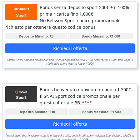
Bonus senza deposito sport 200€ + il 100%
prima ricarica fino 1.000€
No Betsson Sport codice promozionale
richiesto per ottenere questo codice bonus
Deposito Minimo: €5
Bonus Massimo: €1.000
Richiedi l'offerta
I nuovi iscritti possono ottenere un bonus senza deposito da 200€ (100€ scommesse + 100€ slot). In più il
100% della prima ricarica fino a 1.000€.
Bonus benvenuto nuovi utenti fino a 1.500€
Il SNAI Sport codice promozionale per
questa offerta è
BB_****
Deposito Minimo: €10
Bonus Massimo: €1.500
Richiedi l'offerta
I nuovi utenti che si registrano per la prima volta utilizzando il codice promozionale Snai dedicato all'offerta
possono ottenere fino a 1.500€.