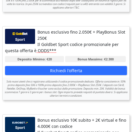
50€ e il 100% fino 2.000€ per le scommesse accreditato dopo aver soddisfatto un volume di rigioco pari x6
volte la ricarica. In più 250€ iscrivendosi con codice (requisiti pari a x40) entrambi con validità 3 giorni. Si
applicano ulteriori T&C.
Bonus esclusivo fino 2.050€ + PlayBonus Slot
250€
Il Goldbet Sport codice promozionale per
questa offerta è
ODDS***
Deposito Minimo: €20
Bonus Massimo: €2.300
Richiedi l'offerta
Solo nuovi utenti che si registrano utilizzando il codice promozionale dedicato. Offerta consistente in: 50%
primo deposito fino 50€ e 100% primo deposito fino 2.000€ + PlayBonus Slot 250€. I depositi con Skrill,
Neteller, OnShop, MyBank e Voucher sono esclusi dalla promozione. Deposito min. 20€. Validità dei bonus
scommesse 7 giorni e 3 giorni per i bonus slot. Ogni importo prevede requisiti di puntata diversi. Si applicano
ulteriori termini e condizioni.
Bonus esclusivo 10€ subito + 2€ virtual e fino
4.000€ con codice