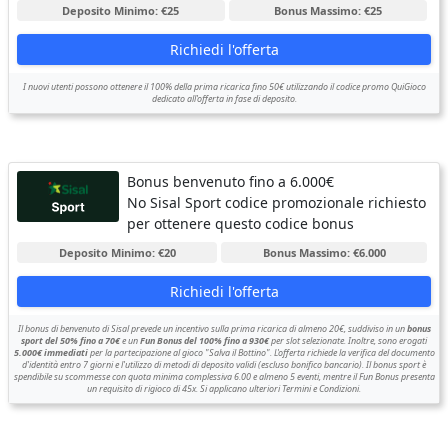
Deposito Minimo: €25
Bonus Massimo: €25
Richiedi l'offerta
I nuovi utenti possono ottenere il 100% della prima ricarica fino 50€ utilizzando il codice promo QuiGioco
dedicato all'offerta in fase di deposito.
Bonus benvenuto fino a 6.000€
No Sisal Sport codice promozionale richiesto
per ottenere questo codice bonus
Deposito Minimo: €20
Bonus Massimo: €6.000
Richiedi l'offerta
Il bonus di benvenuto di Sisal prevede un incentivo sulla prima ricarica di almeno 20€, suddiviso in un
bonus
sport del 50% fino a 70€
e un
Fun Bonus del 100% fino a 930€
per slot selezionate. Inoltre, sono erogati
5.000€ immediati
per la partecipazione al gioco "Salva il Bottino". L'offerta richiede la verifica del documento
d'identità entro 7 giorni e l'utilizzo di metodi di deposito validi (escluso bonifico bancario). Il bonus sport è
spendibile su scommesse con quota minima complessiva 6.00 e almeno 5 eventi, mentre il Fun Bonus presenta
un requisito di rigioco di 45x. Si applicano ulteriori Termini e Condizioni.