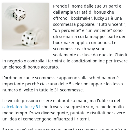
Prende il nome dalle sue 31 parti e
dall'ampia varietà di bonus che
offrono i bookmaker, lucky 31 è una
scommessa popolare. "Tutti vincenti",
"un perdente" e "un vincente" sono
gli scenari a cui la maggior parte dei
bookmaker applica un bonus. Le
scommesse each way sono
solitamente escluse da questo. Chiedi
in negozio o controlla i termini e le condizioni online per trovare
un elenco di bonus accurato.
L'ordine in cui le scommesse appaiono sulla schedina non è
importante perché ciascuna delle 5 selezioni appare lo stesso
numero di volte in tutte le 31 scommesse.
Le vincite possono essere elaborate a mano, ma l'utilizzo del
calcolatore lucky 31
che troverai su questo sito, richiede molto
meno tempo. Prova diverse quote, puntate e risultati per avere
un'idea di come vengono influenzati i ritorni.
Se una o più selezioni vincono, questa scommessa genererà un