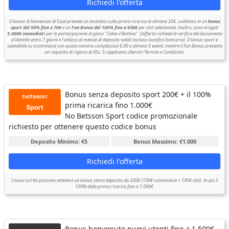
Richiedi l'offerta
Il bonus di benvenuto di Sisal prevede un incentivo sulla prima ricarica di almeno 20€, suddiviso in un
bonus
sport del 50% fino a 70€
e un
Fun Bonus del 100% fino a 930€
per slot selezionate. Inoltre, sono erogati
5.000€ immediati
per la partecipazione al gioco "Salva il Bottino". L'offerta richiede la verifica del documento
d'identità entro 7 giorni e l'utilizzo di metodi di deposito validi (escluso bonifico bancario). Il bonus sport è
spendibile su scommesse con quota minima complessiva 6.00 e almeno 5 eventi, mentre il Fun Bonus presenta
un requisito di rigioco di 45x. Si applicano ulteriori Termini e Condizioni.
Bonus senza deposito sport 200€ + il 100%
prima ricarica fino 1.000€
No Betsson Sport codice promozionale
richiesto per ottenere questo codice bonus
Deposito Minimo: €5
Bonus Massimo: €1.000
Richiedi l'offerta
I nuovi iscritti possono ottenere un bonus senza deposito da 200€ (100€ scommesse + 100€ slot). In più il
100% della prima ricarica fino a 1.000€.
Bonus benvenuto nuovi utenti fino a 1.500€