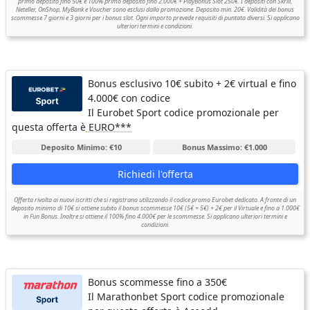
primo deposito fino 50€ e 100% primo deposito fino 2.000€ + PlayBonus Slot 250€. I depositi con Skrill,
Neteller, OnShop, MyBank e Voucher sono esclusi dalla promozione. Deposito min. 20€. Validità dei bonus
scommesse 7 giorni e 3 giorni per i bonus slot. Ogni importo prevede requisiti di puntata diversi. Si applicano
ulteriori termini e condizioni.
Bonus esclusivo 10€ subito + 2€ virtual e fino
4.000€ con codice
Il Eurobet Sport codice promozionale per
questa offerta è
EURO***
Deposito Minimo: €10
Bonus Massimo: €1.000
Richiedi l'offerta
Offerta rivolta ai nuovi iscritti che si registrano utilizzando il codice promo Eurobet dedicato. A fronte di un
deposito minimo di 10€ si ottiene subito il bonus scommesse 10€ (5€ + 5€) + 2€ per il Virtuale e fino a 1.000€
in Fun Bonus. Inoltre si ottiene il 100% fino 4.000€ per le scommesse. Si applicano ulteriori termini e
condizioni.
Bonus scommesse fino a 350€
Il Marathonbet Sport codice promozionale