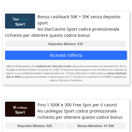
Bonus cashback 50€ + 50€ senza deposito
sport
No StarCasino Sport codice promozionale
richiesto per ottenere questo codice bonus
Deposito Minimo: €10
Richiedi l'offerta
Offerta di benvenuto con
Cashback del 100% fino a 50€
sulla prima scommessa non vincente (min. 5€ su
multipla di almeno 6 eventi con quota tot. 8.00). Il rimborso viene erogato come Fun Bonus con requisito di
rigioco 1x su multiple di almeno 5 eventi (quota min. 1.50 per selezione). È inoltre attivo un
Bonus Multipla
fino al 300%
su giocate con almeno 5 eventi (quota min. 1.25) fino a un massimo di 10.000€. Si applicano
ulteriori Termini e Condizioni.
Fino 1.500€ e 300 Free Spin per il casinò
No LeoVegas Sport codice promozionale
richiesto per ottenere questo codice bonus
Deposito Minimo: €20
Bonus Massimo: €1.500