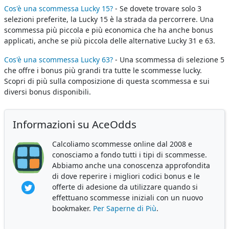
Cos'è una scommessa Lucky 15?
- Se dovete trovare solo 3
selezioni preferite, la Lucky 15 è la strada da percorrere. Una
scommessa più piccola e più economica che ha anche bonus
applicati, anche se più piccola delle alternative Lucky 31 e 63.
Cos'è una scommessa Lucky 63?
- Una scommessa di selezione 5
che offre i bonus più grandi tra tutte le scommesse lucky.
Scopri di più sulla composizione di questa scommessa e sui
diversi bonus disponibili.
Informazioni su AceOdds
Calcoliamo scommesse online dal 2008 e
conosciamo a fondo tutti i tipi di scommesse.
Abbiamo anche una conoscenza approfondita
di dove reperire i migliori codici bonus e le
offerte di adesione da utilizzare quando si
effettuano scommesse iniziali con un nuovo
bookmaker.
Per Saperne di Più
.