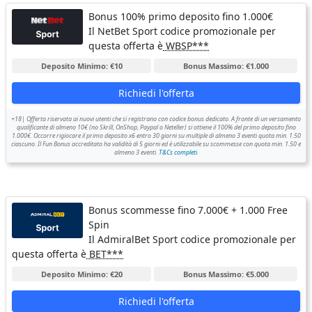
Bonus 100% primo deposito fino 1.000€
Il NetBet Sport codice promozionale per
questa offerta è
WBSP***
Deposito Minimo: €10
Bonus Massimo: €1.000
Richiedi l'offerta
+18| Offerta riservata ai nuovi utenti che si registrano con codice bonus dedicato. A fronte di un versamento
qualificante di almeno 10€ (no Skrill, OnShop, Paypal o Neteller) si ottiene il 100% del primo deposito fino
1.000€. Occorre rigiocare il primo deposito x6 entro 30 giorni su multiple di almeno 3 eventi quota min. 1.50
ciascuno. Il Fun Bonus accreditato ha validità di 5 giorni ed è utilizzabile su scommesse con quota min. 1.50 e
almeno 3 eventi.
T&Cs completi
.
Bonus scommesse fino 7.000€ + 1.000 Free
Spin
Il AdmiralBet Sport codice promozionale per
questa offerta è
BET***
Deposito Minimo: €20
Bonus Massimo: €5.000
Richiedi l'offerta