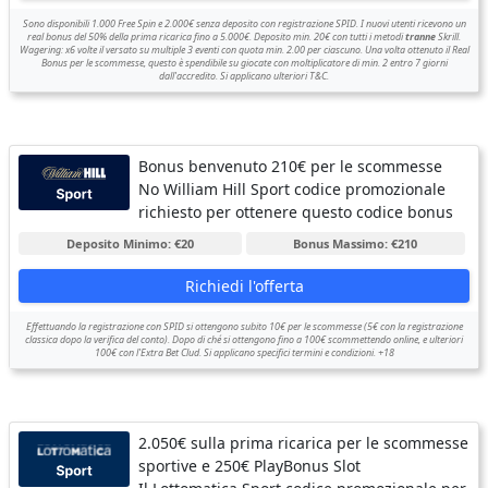
Sono disponibili 1.000 Free Spin e 2.000€ senza deposito con registrazione SPID. I nuovi utenti ricevono un
real bonus del 50% della prima ricarica fino a 5.000€. Deposito min. 20€ con tutti i metodi
tranne
Skrill.
Wagering: x6 volte il versato su multiple 3 eventi con quota min. 2.00 per ciascuno. Una volta ottenuto il Real
Bonus per le scommesse, questo è spendibile su giocate con moltiplicatore di min. 2 entro 7 giorni
dall'accredito. Si applicano ulteriori T&C.
Bonus benvenuto 210€ per le scommesse
No William Hill Sport codice promozionale
richiesto per ottenere questo codice bonus
Deposito Minimo: €20
Bonus Massimo: €210
Richiedi l'offerta
Effettuando la registrazione con SPID si ottengono subito 10€ per le scommesse (5€ con la registrazione
classica dopo la verifica del conto). Dopo di ché si ottengono fino a 100€ scommettendo online, e ulteriori
100€ con l'Extra Bet Clud. Si applicano specifici termini e condizioni. +18
2.050€ sulla prima ricarica per le scommesse
sportive e 250€ PlayBonus Slot