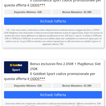
Il Lottomatica Sport codice promozionale per
questa offerta è
ODDS***
Deposito Minimo: €20
Bonus Massimo: €2.300
Richiedi l'offerta
+18 | Solo nuovi utenti. Lottomatica mette a disposizione un welcome bonus maggiorato fino a 2.050€ +
250€ PlayBonus Slot utilizzando il codice promozionale dedicato in fase di registrazione. Dopo l'iscrizione e la
verifica del conto, basta effettuare un deposito qualificante di min. 20€ entro 7 giorni. Si ottiene il 100% fino
50€ e il 100% fino 2.000€ per le scommesse accreditato dopo aver soddisfatto un volume di rigioco pari x6
volte la ricarica. In più 250€ iscrivendosi con codice (requisiti pari a x40) entrambi con validità 3 giorni. Si
applicano ulteriori T&C.
Bonus esclusivo fino 2.050€ + PlayBonus Slot
250€
Il Goldbet Sport codice promozionale per
questa offerta è
ODDS***
Deposito Minimo: €20
Bonus Massimo: €2.300
Richiedi l'offerta
Solo nuovi utenti che si registrano utilizzando il codice promozionale dedicato. Offerta consistente in: 50%