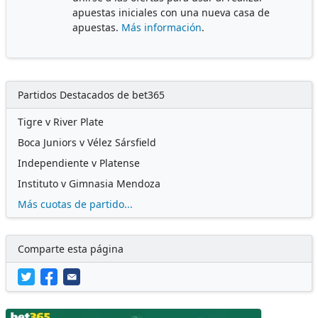
apuestas iniciales con una nueva casa de
apuestas.
Más información
.
Partidos Destacados de bet365
Tigre v River Plate
Boca Juniors v Vélez Sársfield
Independiente v Platense
Instituto v Gimnasia Mendoza
Más cuotas de partido...
Comparte esta página