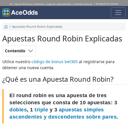
Divulgación de Anuncios
18+ | Aplican Términos y Condiciones | Juega con responsabilidad | Contenido comercial
Apuestas Round Robin Explicadas
Apuestas Round Robin Explicadas
Contenido
Utilice nuestro
código de bonus bet365
al registrarse para
obtener una nueva cuenta.
¿Qué es una Apuesta Round Robin?
El round robin es una apuesta de tres
selecciones que consta de 10 apuestas: 3
dobles
, 1
triple
y 3
apuestas simples
ascendentes y descendentes sobre pares
.