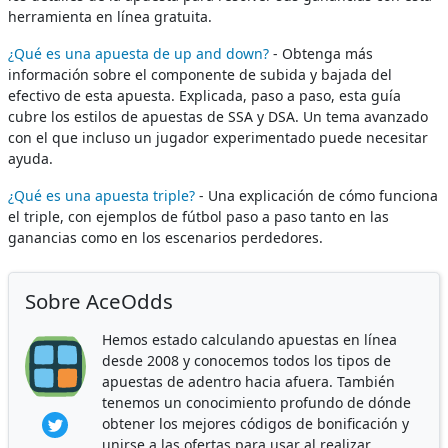
herramienta en línea gratuita.
¿Qué es una apuesta de up and down?
- Obtenga más
información sobre el componente de subida y bajada del
efectivo de esta apuesta. Explicada, paso a paso, esta guía
cubre los estilos de apuestas de SSA y DSA. Un tema avanzado
con el que incluso un jugador experimentado puede necesitar
ayuda.
¿Qué es una apuesta triple?
- Una explicación de cómo funciona
el triple, con ejemplos de fútbol paso a paso tanto en las
ganancias como en los escenarios perdedores.
Sobre AceOdds
Hemos estado calculando apuestas en línea
desde 2008 y conocemos todos los tipos de
apuestas de adentro hacia afuera. También
tenemos un conocimiento profundo de dónde
obtener los mejores códigos de bonificación y
unirse a las ofertas para usar al realizar