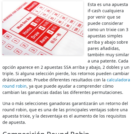
Esta es una apuesta
if-cash cualquiera
por venir que se
puede considerar
como un trixie con 3
apuestas simples
arriba y abajo sobre
pares añadidas,
también muy similar
a una patente. Cada
opción aparece en 2 apuestas SSA arriba y abajo, 2 dobles y un
triple. Si alguna selección pierde, los retornos pueden cambiar
drásticamente. Pruebe diferentes resultados con la
calculadora
round robin
, ya que puede ayudar a comprender cómo
cambian las ganancias dadas las diferentes permutaciones.
Una o más selecciones ganadoras garantizarán un retorno del
round robin, que es una de las principales ventajas sobre una
apuesta trixie, y la desventaja es el aumento de los requisitos
de apuesta.