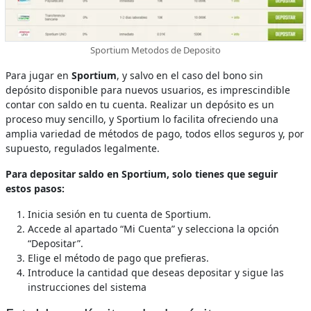
Sportium Metodos de Deposito
Para jugar en
Sportium
, y salvo en el caso del bono sin
depósito disponible para nuevos usuarios, es imprescindible
contar con saldo en tu cuenta. Realizar un depósito es un
proceso muy sencillo, y Sportium lo facilita ofreciendo una
amplia variedad de métodos de pago, todos ellos seguros y, por
supuesto, regulados legalmente.
Para depositar saldo en Sportium, solo tienes que seguir
estos pasos:
Inicia sesión en tu cuenta de Sportium.
Accede al apartado “Mi Cuenta” y selecciona la opción
“Depositar”.
Elige el método de pago que prefieras.
Introduce la cantidad que deseas depositar y sigue las
instrucciones del sistema