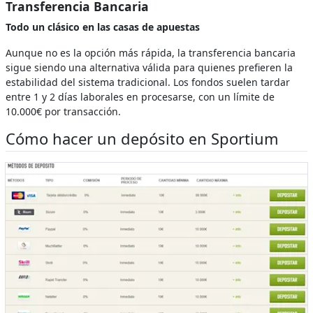
Transferencia Bancaria
Todo un clásico en las casas de apuestas
Aunque no es la opción más rápida, la transferencia bancaria
sigue siendo una alternativa válida para quienes prefieren la
estabilidad del sistema tradicional. Los fondos suelen tardar
entre 1 y 2 días laborales en procesarse, con un límite de
10.000€ por transacción.
Cómo hacer un depósito en Sportium