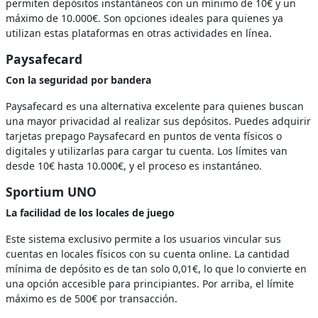
permiten depósitos instantáneos con un mínimo de 10€ y un
máximo de 10.000€. Son opciones ideales para quienes ya
utilizan estas plataformas en otras actividades en línea.
Paysafecard
Con la seguridad por bandera
Paysafecard es una alternativa excelente para quienes buscan
una mayor privacidad al realizar sus depósitos. Puedes adquirir
tarjetas prepago Paysafecard en puntos de venta físicos o
digitales y utilizarlas para cargar tu cuenta. Los límites van
desde 10€ hasta 10.000€, y el proceso es instantáneo.
Sportium UNO
La facilidad de los locales de juego
Este sistema exclusivo permite a los usuarios vincular sus
cuentas en locales físicos con su cuenta online. La cantidad
mínima de depósito es de tan solo 0,01€, lo que lo convierte en
una opción accesible para principiantes. Por arriba, el límite
máximo es de 500€ por transacción.