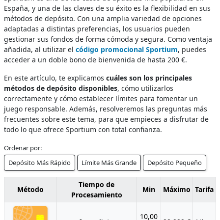
España, y una de las claves de su éxito es la flexibilidad en sus
métodos de depósito. Con una amplia variedad de opciones
adaptadas a distintas preferencias, los usuarios pueden
gestionar sus fondos de forma cómoda y segura. Como ventaja
añadida, al utilizar el
código promocional Sportium
, puedes
acceder a un doble bono de bienvenida de hasta 200 €.
En este artículo, te explicamos
cuáles son los principales
métodos de depósito disponibles
, cómo utilizarlos
correctamente y cómo establecer límites para fomentar un
juego responsable. Además, resolveremos las preguntas más
frecuentes sobre este tema, para que empieces a disfrutar de
todo lo que ofrece Sportium con total confianza.
Ordenar por:
Depósito Más Rápido
Límite Más Grande
Depósito Pequeño
Tiempo de
Método
Min
Máximo
Tarifa
Procesamiento
10,00