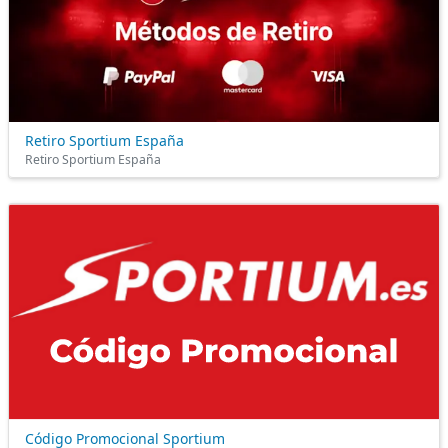
Retiro Sportium España
Retiro Sportium España
Código Promocional Sportium