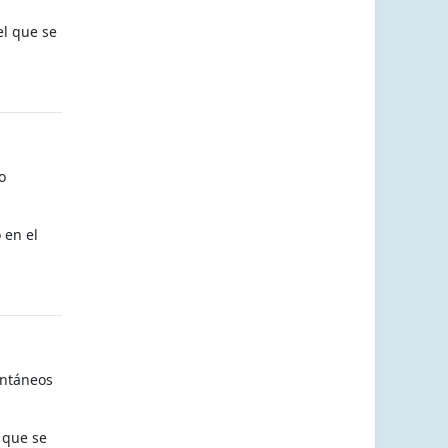
el que se
o
 en el
antáneos
 que se