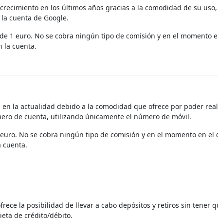
recimiento en los últimos años gracias a la comodidad de su uso,
a la cuenta de Google.
de 1 euro. No se cobra ningún tipo de comisión y en el momento e
 la cuenta.
en la actualidad debido a la comodidad que ofrece por poder real
mero de cuenta, utilizando únicamente el número de móvil.
euro. No se cobra ningún tipo de comisión y en el momento en el 
a cuenta.
ece la posibilidad de llevar a cabo depósitos y retiros sin tener 
eta de crédito/débito.