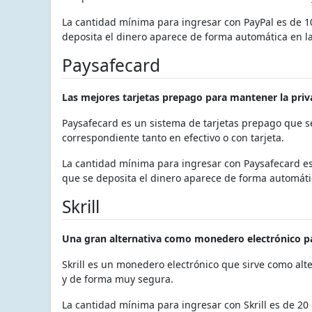
La cantidad mínima para ingresar con PayPal es de 1
deposita el dinero aparece de forma automática en l
Paysafecard
Las mejores tarjetas prepago para mantener la priv
Paysafecard es un sistema de tarjetas prepago que 
correspondiente tanto en efectivo o con tarjeta.
La cantidad mínima para ingresar con Paysafecard es
que se deposita el dinero aparece de forma automáti
Skrill
Una gran alternativa como monedero electrónico pa
Skrill es un monedero electrónico que sirve como alte
y de forma muy segura.
La cantidad mínima para ingresar con Skrill es de 20