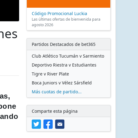
Código Promocional Luckia
Las últimas ofertas de bienvenida para
agosto 2026
nes
Partidos Destacados de bet365
Club Atlético Tucumán v Sarmiento
Deportivo Riestra v Estudiantes
Tigre v River Plate
Boca Juniors v Vélez Sársfield
Más cuotas de partido...
as,
spone
Comparte esta página
zando