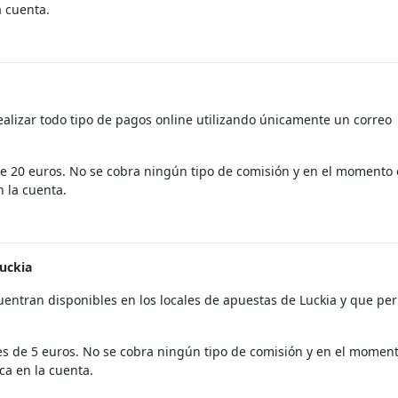
a cuenta.
lizar todo tipo de pagos online utilizando únicamente un correo
e 20 euros. No se cobra ningún tipo de comisión y en el momento 
 la cuenta.
Luckia
uentran disponibles en los locales de apuestas de Luckia y que pe
es de 5 euros. No se cobra ningún tipo de comisión y en el moment
ca en la cuenta.