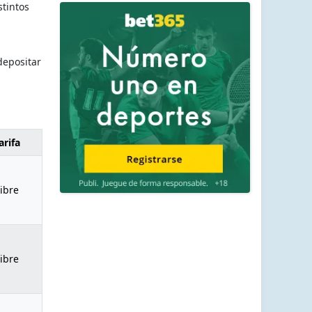
stintos
depositar
arifa
ibre
ibre