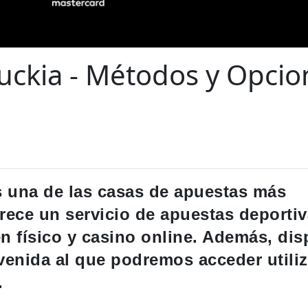
uckia - Métodos y Opcio
s una de las casas de apuestas más
ece un servicio de apuestas deportiv
en físico y casino online. Además, di
venida al que podremos acceder utili
.