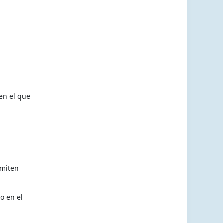
en el que
rmiten
o en el