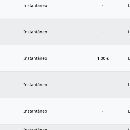
Instantáneo
-
L
Instantáneo
-
L
Instantáneo
1,00 €
L
Instantáneo
-
L
Instantáneo
-
L
Instantáneo
-
L