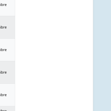
ibre
ibre
ibre
ibre
ibre
ibre