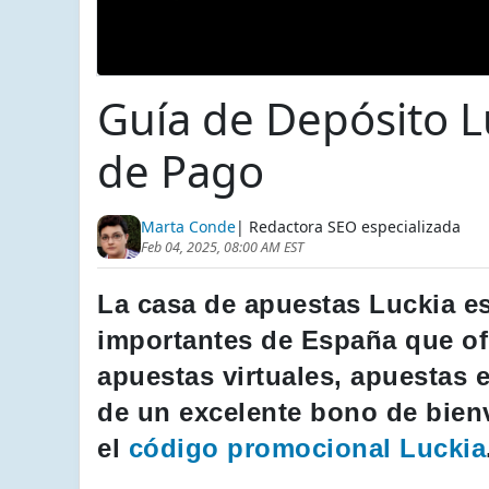
Guía de Depósito L
de Pago
Marta Conde
| Redactora SEO especializada
Feb 04, 2025, 08:00 AM EST
La casa de apuestas Luckia e
importantes de España que ofr
apuestas virtuales, apuestas 
de un excelente bono de bien
el
código promocional Luckia