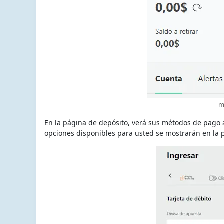
m
En la página de depósito, verá sus métodos de pago
opciones disponibles para usted se mostrarán en la p