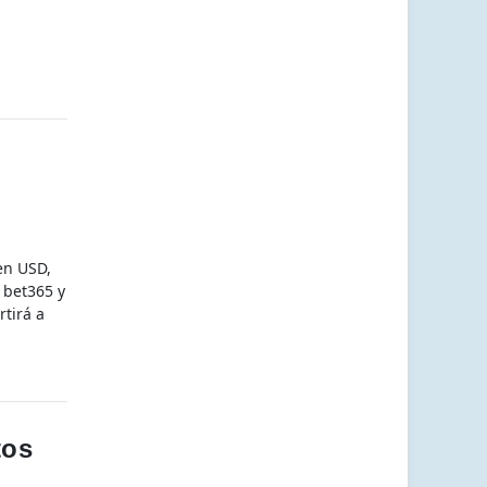
en USD,
 bet365 y
rtirá a
tos