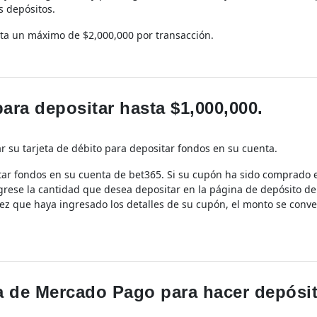
s depósitos.
ta un máximo de $2,000,000 por transacción.
ara depositar hasta $1,000,000.
r su tarjeta de débito para depositar fondos en su cuenta.
tar fondos en su cuenta de bet365. Si su cupón ha sido comprado 
rese la cantidad que desea depositar en la página de depósito de
vez que haya ingresado los detalles de su cupón, el monto se conve
ca de Mercado Pago para hacer depósi