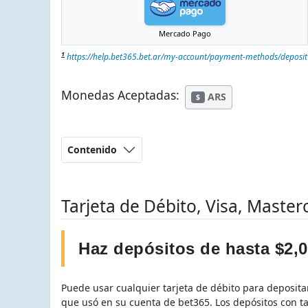
Mercado Pago
1
https://help.bet365.bet.ar/my-account/payment-methods/deposit
Monedas Aceptadas:
ARS
$
Contenido
Tarjeta de Débito, Visa, Maste
Haz depósitos de hasta $2,0
Puede usar cualquier tarjeta de débito para deposit
que usó en su cuenta de bet365. Los depósitos con ta