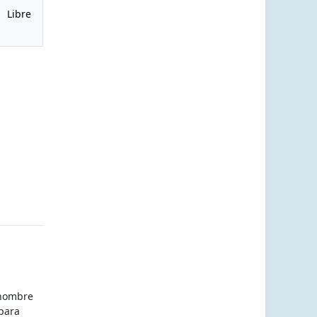
Libre
 nombre
 para