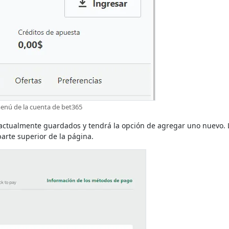
enú de la cuenta de bet365
 actualmente guardados y tendrá la opción de agregar uno nuevo. 
arte superior de la página.