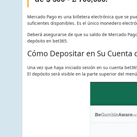
Mercado Pago es una billetera electrónica que se pu
suficientes disponibles. Es el único monedero electr
Deberá asegurarse de que su saldo de Mercado Pago e
depósito en bet365.
Cómo Depositar en Su Cuenta 
Una vez que haya iniciado sesión en su cuenta bet365,
El depósito será visible en la parte superior del men