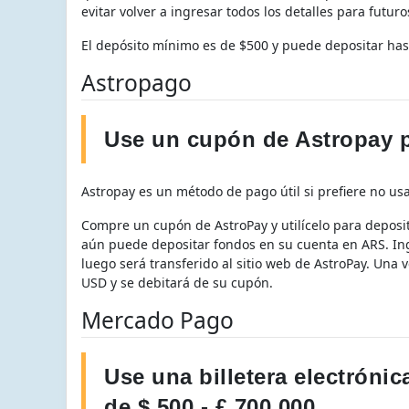
evitar volver a ingresar todos los detalles para futuro
El depósito mínimo es de $500 y puede depositar has
Astropago
Use un cupón de Astropay p
Astropay es un método de pago útil si prefiere no usa
Compre un cupón de AstroPay y utilícelo para deposi
aún puede depositar fondos en su cuenta en ARS. Ing
luego será transferido al sitio web de AstroPay. Una 
USD y se debitará de su cupón.
Mercado Pago
Use una billetera electróni
de $ 500 - £ 700,000.