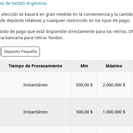
ros de bet365 Argentina
.
u elección se basará en gran medida en la conveniencia y la canti
 de depósito relativos y cualquier restricción en los tipos de pago.
todo de pago que está disponible directamente para los retiros. O
ia bancaria para retirar fondos.
Depósito Pequeño
Tiempo de Procesamiento
Min
Máximo
Instantáneo
500,00 $
2.000.000 $
Instantáneo
500,00 $
1.000.000 $