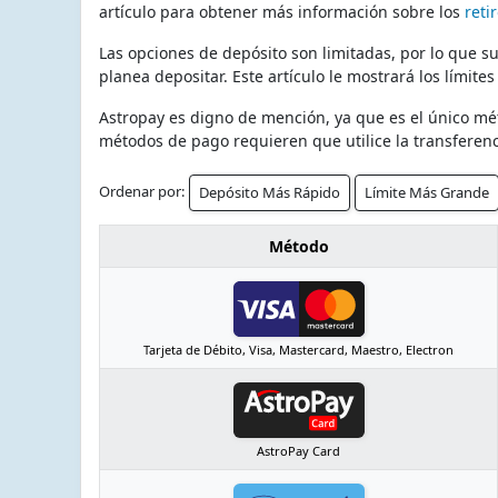
artículo para obtener más información sobre los
reti
Las opciones de depósito son limitadas, por lo que s
planea depositar. Este artículo le mostrará los límites
Astropay es digno de mención, ya que es el único mé
métodos de pago requieren que utilice la transferenc
Ordenar por:
Depósito Más Rápido
Límite Más Grande
Método
Tarjeta de Débito, Visa, Mastercard, Maestro, Electron
AstroPay Card