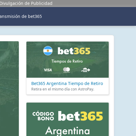
Divulgación de Publicidad
ransmisión de bet365
Bet365 Argentina Tiempo de Retiro
Retira en el mismo día con AstroPay.