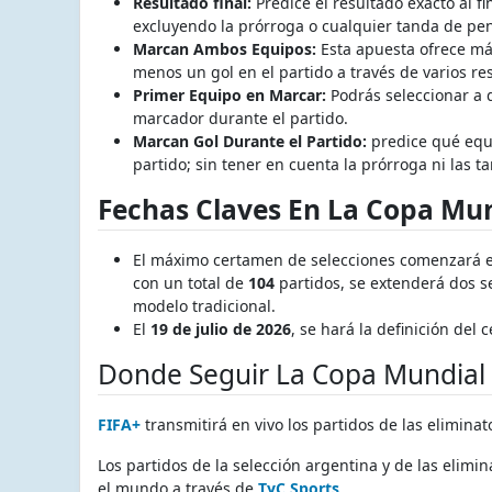
Resultado final:
Predice el resultado exacto al 
excluyendo la prórroga o cualquier tanda de pen
Marcan Ambos Equipos:
Esta apuesta ofrece má
menos un gol en el partido a través de varios resul
Primer Equipo en Marcar:
Podrás seleccionar a 
marcador durante el partido.
Marcan Gol Durante el Partido:
predice qué equ
partido; sin tener en cuenta la prórroga ni las t
Fechas Claves En La Copa Mun
El máximo certamen de selecciones comenzará e
con un total de
104
partidos, se extenderá dos s
modelo tradicional.
El
19 de julio de 2026
, se hará la definición de
Donde Seguir La Copa Mundial
FIFA+
transmitirá en vivo los partidos de las elimin
Los partidos de la selección argentina y de las elim
el mundo a través de
TyC Sports
.