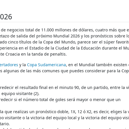
2026
de negocios total de 11.000 millones de dólares, cuatro más que e
etazo de salida del próximo Mundial 2026 y los pronósticos sobre l
ado cinco títulos de la Copa del Mundo, parece ser el súper favori
experiencia en el Estadio de la Ciudad de la Educación durante el M
te Croacia en la tanda de penaltis.
ertadores
y la
Copa Sudamericana
, en el Mundial también existen 
os algunas de las más comunes que puedes considerar para la Co
edecir el resultado final en el minuto 90, de un partido, entre la vi
l equipo visitante (2).
redecir si el número total de goles será mayor o menor que un
a que realizas un pronóstico doble, 1X, 12 ó X2, es decir, eliges la v
visitante o la victoria del equipo local y la victoria del equipo vis
ario.