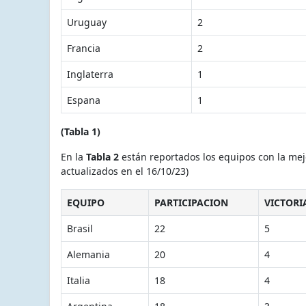
Uruguay
2
Francia
2
Inglaterra
1
Espana
1
(Tabla 1)
En la
Tabla 2
están reportados los equipos con la mej
actualizados en el 16/10/23)
EQUIPO
PARTICIPACION
VICTORI
Brasil
22
5
Alemania
20
4
Italia
18
4