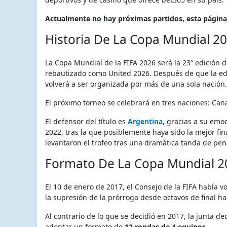
Actualmente no hay próximas partidos, esta página 
Historia De La Copa Mundial 2
La Copa Mundial de la FIFA 2026 será la 23ª edición d
rebautizado como United 2026. Después de que la edi
volverá a ser organizada por más de una sola nación.
El próximo torneo se celebrará en tres naciones: Can
El defensor del título es
Argentina
, gracias a su emo
2022, tras la que posiblemente haya sido la mejor fin
levantaron el trofeo tras una dramática tanda de pen
Formato De La Copa Mundial 2
El 10 de enero de 2017, el Consejo de la FIFA había 
la supresión de la prórroga desde octavos de final has
Al contrario de lo que se decidió en 2017, la junta d
adoptar un formato de
12 rondas de 4 equipos
.