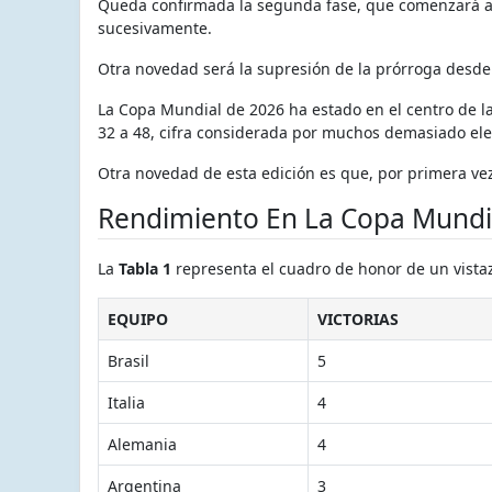
Queda confirmada la segunda fase, que comenzará a par
sucesivamente.
Otra novedad será la supresión de la prórroga desde o
La Copa Mundial de 2026 ha estado en el centro de la
32 a 48, cifra considerada por muchos demasiado el
Otra novedad de esta edición es que, por primera ve
Rendimiento En La Copa Mundi
La
Tabla 1
representa el cuadro de honor de un vistaz
EQUIPO
VICTORIAS
Brasil
5
Italia
4
Alemania
4
Argentina
3