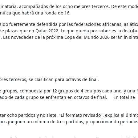
minatoria, acompañados de los ocho mejores terceros. De este modo
gnifica que habrá una ronda de 16.
ido fuertemente defendida por las federaciones africanas, asiátic
 de plazas que en Qatar 2022. Lo que queda por saber es la distrib
es. Las novedades de la próxima Copa del Mundo 2026 serán in sinte
es terceros, se clasifican para octavos de final.
de grupos, compuesta por 12 grupos de 4 equipos cada uno, y una 
icado de cada grupo se enfrentan en octavos de final. En total se
tar ocho partidos y no siete. "El formato revisado", explica el últim
ipos jueguen un mínimo de tres partidos, proporcionando periodo