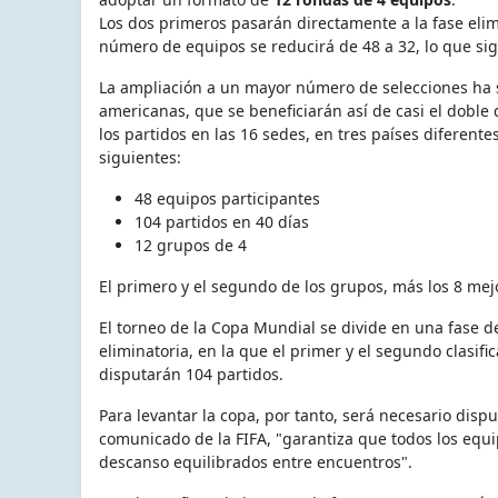
Los dos primeros pasarán directamente a la fase eli
número de equipos se reducirá de 48 a 32, lo que si
La ampliación a un mayor número de selecciones ha s
americanas, que se beneficiarán así de casi el doble
los partidos en las 16 sedes, en tres países diferent
siguientes:
48 equipos participantes
104 partidos en 40 días
12 grupos de 4
El primero y el segundo de los grupos, más los 8 mejor
El torneo de la Copa Mundial se divide en una fase 
eliminatoria, en la que el primer y el segundo clasif
disputarán 104 partidos.
Para levantar la copa, por tanto, será necesario dispu
comunicado de la FIFA, "garantiza que todos los equ
descanso equilibrados entre encuentros".