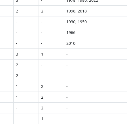
3
-
1978, 1986, 2022
2
2
1998, 2018
-
-
1930, 1950
-
-
1966
-
-
2010
3
1
-
2
-
-
2
-
-
1
2
-
1
2
-
-
2
-
-
1
-