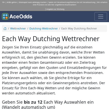
18+ | AGBs gelten | Glücksspiel kann abhängig machen | Spiele mit Verantwortung/Wetten Sie mit Verantwortung | Wir erhalten
eine Provision von den hier angeführten Buchmachern
Angaben zur Werbung
Wettrechner
Dutching-Wettrechner
Each Way Dutching-Rechner
Each Way Dutching Wettrechner
Zeigen Sie Ihren Einsatz gleichmäßig auf die einzelnen
Auswahlen, damit Sie unabhängig davon, welche Ihrer Wetten
erfolgreich ist, den gleichen Gewinn erzielen. Sie können
entweder einen festen Gesamteinsatz oder ein Zielertrag
eingeben, gefolgt von den Quoten und Einsatzbedingungen für
jede Ihrer Auswahlen sowie den entsprechenden Provisionen.
Sie können auch wählen, ob Sie gleiche Erträge für ein
Platzierungsergebnis oder ein Gewinnergebnis anstreben. Der
Einsatz für Ihre Each-Way Wetten und der mögliche Gewinn
werden automatisch aktualisiert.
Geben Sie
bis zu 12
Each Way Auswahlen ein
(Wandelt automatisch um)