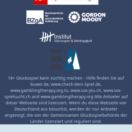
18+ Glücksspiel kann süchtig machen - Hilfe finden Sie auf
buwei.de
,
www.check-dein-Spiel.de
,
www.gamblingtherapy.org.lu
,
www.sos-jeu.ch
,
www.sos-
spielsucht.ch
and
www.gamblingtherapy.org
Alle Anbieter auf
dieser Webseite sind lizenziert. Wenn du diese Webseite von
Deutschland aus besuchst, werden dir nur Anbieter
angezeigt, die von der Gemeinsamen Glücksspielbehörde der
Länder lizenziert und reguliert sind.