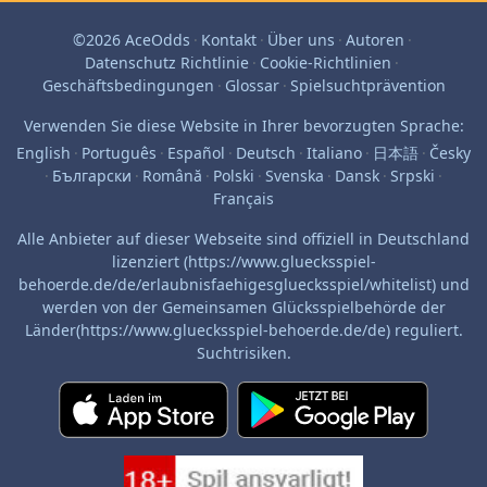
©2026 AceOdds
·
Kontakt
·
Über uns
·
Autoren
·
Datenschutz Richtlinie
·
Cookie-Richtlinien
·
Geschäftsbedingungen
·
Glossar
·
Spielsuchtprävention
Verwenden Sie diese Website in Ihrer bevorzugten Sprache:
English
·
Português
·
Español
·
Deutsch
·
Italiano
·
日本語
·
Česky
·
Български
·
Română
·
Polski
·
Svenska
·
Dansk
·
Srpski
·
Français
Alle Anbieter auf dieser Webseite sind offiziell in Deutschland
lizenziert (https://www.gluecksspiel-
behoerde.de/de/erlaubnisfaehigesgluecksspiel/whitelist) und
werden von der Gemeinsamen Glücksspielbehörde der
Länder(https://www.gluecksspiel-behoerde.de/de) reguliert.
Suchtrisiken.