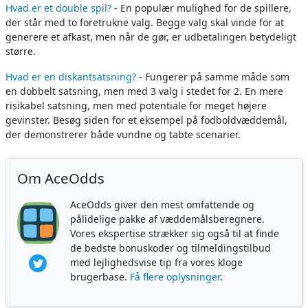
Hvad er et double spil?
- En populær mulighed for de spillere,
der står med to foretrukne valg. Begge valg skal vinde for at
generere et afkast, men når de gør, er udbetalingen betydeligt
større.
Hvad er en diskantsatsning?
- Fungerer på samme måde som
en dobbelt satsning, men med 3 valg i stedet for 2. En mere
risikabel satsning, men med potentiale for meget højere
gevinster. Besøg siden for et eksempel på fodboldvæddemål,
der demonstrerer både vundne og tabte scenarier.
Om AceOdds
AceOdds giver den mest omfattende og
pålidelige pakke af væddemålsberegnere.
Vores ekspertise strækker sig også til at finde
de bedste bonuskoder og tilmeldingstilbud
med lejlighedsvise tip fra vores kloge
brugerbase.
Få flere oplysninger
.