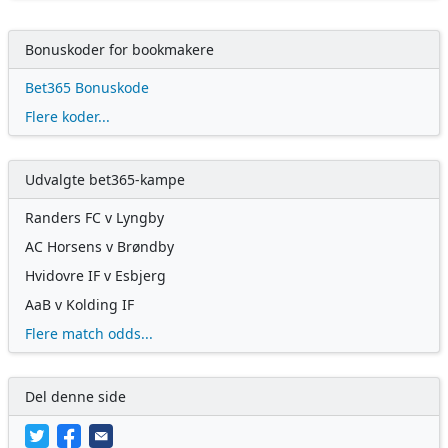
Bonuskoder for bookmakere
Bet365 Bonuskode
Flere koder...
Udvalgte bet365-kampe
Randers FC v Lyngby
AC Horsens v Brøndby
Hvidovre IF v Esbjerg
AaB v Kolding IF
Flere match odds...
Del denne side