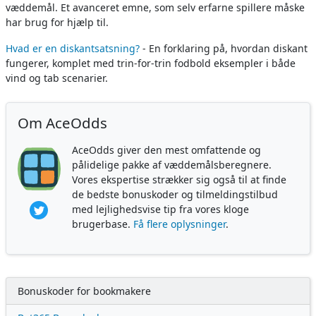
væddemål. Et avanceret emne, som selv erfarne spillere måske
har brug for hjælp til.
Hvad er en diskantsatsning?
- En forklaring på, hvordan diskant
fungerer, komplet med trin-for-trin fodbold eksempler i både
vind og tab scenarier.
Om AceOdds
AceOdds giver den mest omfattende og
pålidelige pakke af væddemålsberegnere.
Vores ekspertise strækker sig også til at finde
de bedste bonuskoder og tilmeldingstilbud
med lejlighedsvise tip fra vores kloge
brugerbase.
Få flere oplysninger
.
Bonuskoder for bookmakere