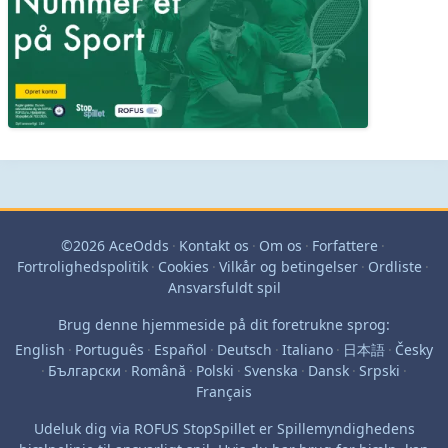
©2026 AceOdds
·
Kontakt os
·
Om os
·
Forfattere
·
Fortrolighedspolitik
·
Cookies
·
Vilkår og betingelser
·
Ordliste
·
Ansvarsfuldt spil
Brug denne hjemmeside på dit foretrukne sprog:
English
·
Português
·
Español
·
Deutsch
·
Italiano
·
日本語
·
Česky
·
Български
·
Română
·
Polski
·
Svenska
·
Dansk
·
Srpski
·
Français
Udeluk dig via ROFUS StopSpillet er Spillemyndighedens