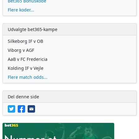
Bet365 Bonuskode
Flere koder...
Udvalgte bet365-kampe
Silkeborg IF v OB
Viborg v AGF
AaB v FC Fredericia
Kolding IF v Vejle
Flere match odds...
Del denne side