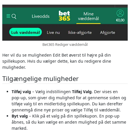
Bet365 Rediger væddemål
Her vil du se muligheden Edit Bet øverst til højre på din
spillekupon. Hvis du vælger dette, kan du redigere dine
muligheder.
Tilgængelige muligheder
Tilføj valg
– Vælg indstillingen
Tilføj Valg
. Der vises en
pop-up, som giver dig mulighed for at gennemse siden og
tilføje valg til en midlertidig spillekupon. Du kan derefter
gennemgå dine nye priser og vælge Tilføj til væddemål.
Byt valg
– Klik på et valg på din spillekupon. En pop-up
åbnes, så du kan vælge en anden mulighed på det samme
marked.