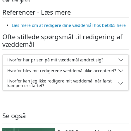
som redigeret.
Referencer - Læs mere
Læs mere om at redigere dine væddemål hos bet365 here
Ofte stillede spørgsmål til redigering af
væddemål
Hvorfor har prisen på mit væddemål ændret sig?
Hvorfor blev mit redigerede væddemål ikke accepteret?
Hvorfor kan jeg ikke redigere mit væddemål når først
kampen er startet?
Se også