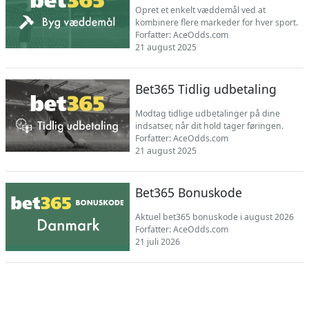
Opret et enkelt væddemål ved at
kombinere flere markeder for hver sport.
Forfatter:
AceOdds.com
21 august 2025
Bet365 Tidlig udbetaling
Modtag tidlige udbetalinger på dine
indsatser, når dit hold tager føringen.
Forfatter:
AceOdds.com
21 august 2025
Bet365 Bonuskode
Aktuel bet365 bonuskode i august 2026
Forfatter:
AceOdds.com
21 juli 2026