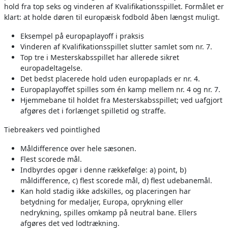
hold fra top seks og vinderen af Kvalifikationsspillet. Formålet er
klart: at holde døren til europæisk fodbold åben længst muligt.
Eksempel på europaplayoff i praksis
Vinderen af Kvalifikationsspillet slutter samlet som nr. 7.
Top tre i Mesterskabsspillet har allerede sikret
europadeltagelse.
Det bedst placerede hold uden europaplads er nr. 4.
Europaplayoffet spilles som én kamp mellem nr. 4 og nr. 7.
Hjemmebane til holdet fra Mesterskabsspillet; ved uafgjort
afgøres det i forlænget spilletid og straffe.
Tiebreakers ved pointlighed
Måldifference over hele sæsonen.
Flest scorede mål.
Indbyrdes opgør i denne rækkefølge: a) point, b)
måldifference, c) flest scorede mål, d) flest udebanemål.
Kan hold stadig ikke adskilles, og placeringen har
betydning for medaljer, Europa, oprykning eller
nedrykning, spilles omkamp på neutral bane. Ellers
afgøres det ved lodtrækning.