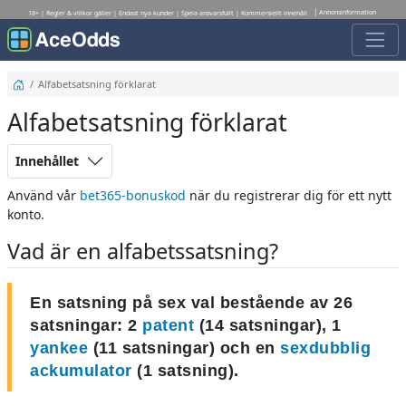
Annonsinformation
18+ | Regler & villkor gäller | Endast nya kunder | Spela ansvarsfullt | Kommersiellt innehåll
Alfabetsatsning förklarat
Alfabetsatsning förklarat
Innehållet
Använd vår
bet365-bonuskod
när du registrerar dig för ett nytt
konto.
Vad är en alfabetssatsning?
En satsning på sex val bestående av 26
satsningar: 2
patent
(14 satsningar), 1
yankee
(11 satsningar) och en
sexdubblig
ackumulator
(1 satsning).