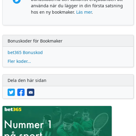
använda när du lägger in din första satsning
hos en ny bookmaker.
Läs mer
.
Bonuskoder för Bookmaker
bet365 Bonuskod
Fler koder...
Dela den här sidan