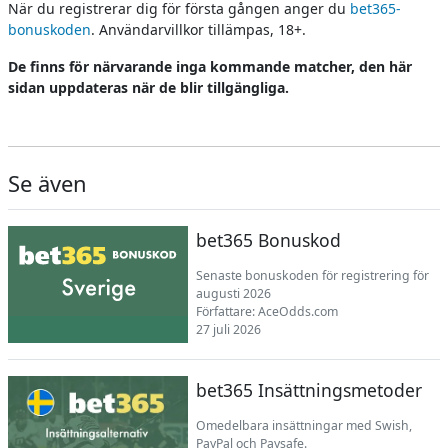
När du registrerar dig för första gången anger du
bet365-
bonuskoden
. Användarvillkor tillämpas, 18+.
De finns för närvarande inga kommande matcher, den här
sidan uppdateras när de blir tillgängliga.
Se även
bet365 Bonuskod
Senaste bonuskoden för registrering för
augusti 2026
Författare:
AceOdds.com
27 juli 2026
bet365 Insättningsmetoder
Omedelbara insättningar med Swish,
PayPal och Paysafe.