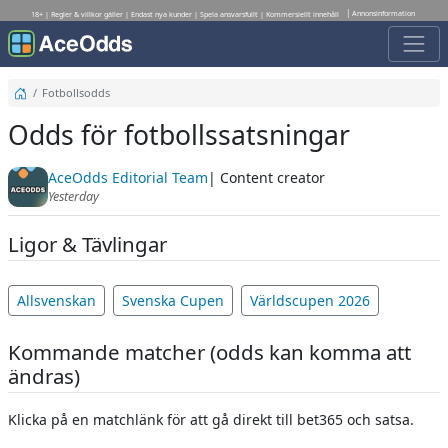
Annonsinformation
18+ | Regler & villkor gäller | Endast nya kunder | Spela ansvarsfullt | Kommersiellt innehåll
Fotbollsodds
Odds för fotbollssatsningar
AceOdds Editorial Team
| Content creator
Yesterday
Ligor & Tävlingar
Allsvenskan
Svenska Cupen
Världscupen 2026
Kommande matcher (odds kan komma att
ändras)
Klicka på en matchlänk för att gå direkt till bet365 och satsa.