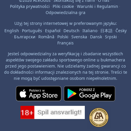
©2026 AceOdds
·
Skontaktuj się z nami
·
O nas
·
Polityka prywatności
·
Pliki cookie
·
Warunki i Regulamin
·
Odpowiedzialna gra
Użyj tej strony internetowej w preferowanym języku:
English
·
Português
·
Español
·
Deutsch
·
Italiano
·
日本語
·
Česky
·
Български
·
Română
·
Polski
·
Svenska
·
Dansk
·
Srpski
·
Français
Jesteś odpowiedzialny za weryfikację i zbadanie wszystkich
aspektów swojego zakładu sportowego online u bukmachera
przed jego postawieniem. Nie udzielamy żadnej gwarancji co
do dokładności informacji znalezionych na tej stronie. Treści te
nie mogą być udostępniane osobom niepełnoletnim.