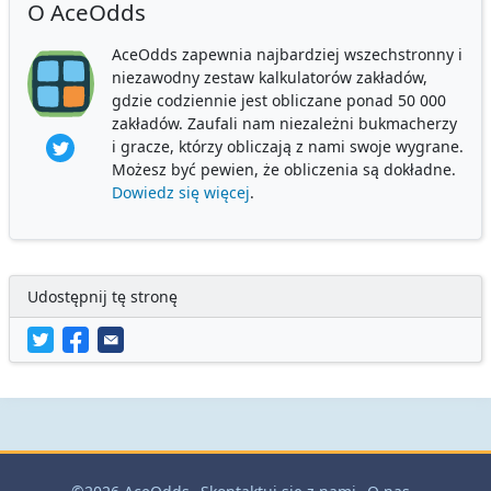
O AceOdds
AceOdds zapewnia najbardziej wszechstronny i
niezawodny zestaw kalkulatorów zakładów,
gdzie codziennie jest obliczane ponad 50 000
zakładów. Zaufali nam niezależni bukmacherzy
i gracze, którzy obliczają z nami swoje wygrane.
Możesz być pewien, że obliczenia są dokładne.
Dowiedz się więcej
.
Udostępnij tę stronę