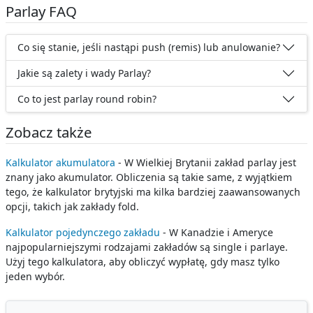
Parlay FAQ
Co się stanie, jeśli nastąpi push (remis) lub anulowanie?
Jakie są zalety i wady Parlay?
Co to jest parlay round robin?
Zobacz także
Kalkulator akumulatora
- W Wielkiej Brytanii zakład parlay jest
znany jako akumulator. Obliczenia są takie same, z wyjątkiem
tego, że kalkulator brytyjski ma kilka bardziej zaawansowanych
opcji, takich jak zakłady fold.
Kalkulator pojedynczego zakładu
- W Kanadzie i Ameryce
najpopularniejszymi rodzajami zakładów są single i parlaye.
Użyj tego kalkulatora, aby obliczyć wypłatę, gdy masz tylko
jeden wybór.