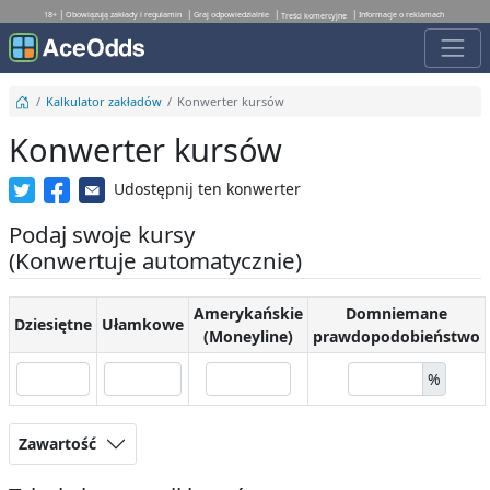
18+
Obowiązują zakłady i regulamin
Graj odpowiedzialnie
Informacje o reklamach
Treści komercyjne
Kalkulator zakładów
Konwerter kursów
Konwerter kursów
Udostępnij ten konwerter
Podaj swoje kursy
(Konwertuje automatycznie)
Amerykańskie
Domniemane
Dziesiętne
Ułamkowe
(Moneyline)
prawdopodobieństwo
%
Zawartość