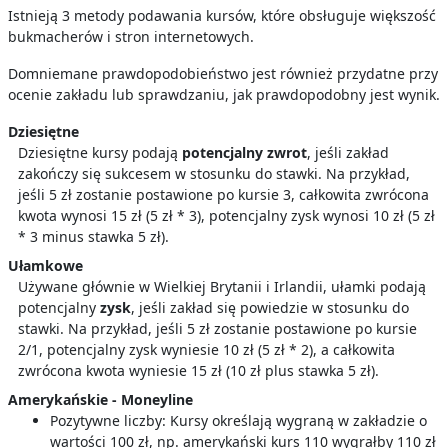
Istnieją 3 metody podawania kursów, które obsługuje większość
bukmacherów i stron internetowych.
Domniemane prawdopodobieństwo jest również przydatne przy
ocenie zakładu lub sprawdzaniu, jak prawdopodobny jest wynik.
Dziesiętne
Dziesiętne kursy podają
potencjalny zwrot
, jeśli zakład
zakończy się sukcesem w stosunku do stawki. Na przykład,
jeśli 5 zł zostanie postawione po kursie 3, całkowita zwrócona
kwota wynosi 15 zł (5 zł * 3), potencjalny zysk wynosi 10 zł (5 zł
* 3 minus stawka 5 zł).
Ułamkowe
Używane głównie w Wielkiej Brytanii i Irlandii, ułamki podają
potencjalny
zysk
, jeśli zakład się powiedzie w stosunku do
stawki. Na przykład, jeśli 5 zł zostanie postawione po kursie
2/1, potencjalny zysk wyniesie 10 zł (5 zł * 2), a całkowita
zwrócona kwota wyniesie 15 zł (10 zł plus stawka 5 zł).
Amerykańskie - Moneyline
Pozytywne liczby: Kursy określają wygraną w zakładzie o
wartości 100 zł, np. amerykański kurs 110 wygrałby 110 zł