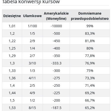
Tabela konwersji kursów
Amerykańskie
Domniemane
Dziesiętne
Ułamkowe
(Moneyline)
prawdopodobieństwo
1,01
1/100
-10000
99%
1,2
1/5
-500
83,3%
1,22
2/9
-450
81,8%
1,25
1/4
-400
80%
1,29
2/7
-350
77,8%
1,3
3/10
-333.3
76,9%
1,33
1/3
-300
75%
1,36
4/11
-275
73,3%
1,4
2/5
-250
71,4%
1,44
4/9
-225
69,2%
1,5
1/2
-200
66,7%
1,53
8/15
-187.5
65,2%