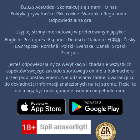
©2026 AceOdds
·
Skontaktuj się z nami
·
O nas
·
Polityka prywatności
·
Pliki cookie
·
Warunki i Regulamin
·
Odpowiedzialna gra
Użyj tej strony internetowej w preferowanym języku:
English
·
Português
·
Español
·
Deutsch
·
Italiano
·
日本語
·
Česky
·
Български
·
Română
·
Polski
·
Svenska
·
Dansk
·
Srpski
·
Français
Jesteś odpowiedzialny za weryfikację i zbadanie wszystkich
aspektów swojego zakładu sportowego online u bukmachera
przed jego postawieniem. Nie udzielamy żadnej gwarancji co
do dokładności informacji znalezionych na tej stronie. Treści te
nie mogą być udostępniane osobom niepełnoletnim.