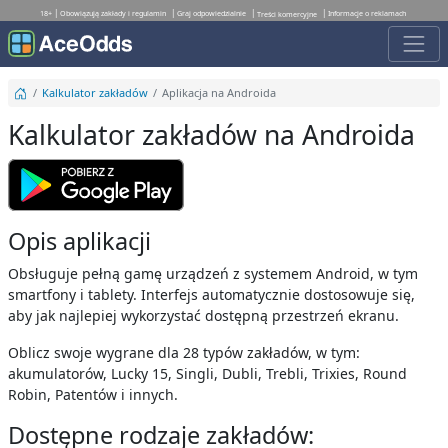
18+
Obowiązują zakłady i regulamin
Graj odpowiedzialnie
Informacje o reklamach
Treści komercyjne
Kalkulator zakładów
Aplikacja na Androida
Kalkulator zakładów na Androida
Opis aplikacji
Obsługuje pełną gamę urządzeń z systemem Android, w tym
smartfony i tablety. Interfejs automatycznie dostosowuje się,
aby jak najlepiej wykorzystać dostępną przestrzeń ekranu.
Oblicz swoje wygrane dla 28 typów zakładów, w tym:
akumulatorów, Lucky 15, Singli, Dubli, Trebli, Trixies, Round
Robin, Patentów i innych.
Dostępne rodzaje zakładów: