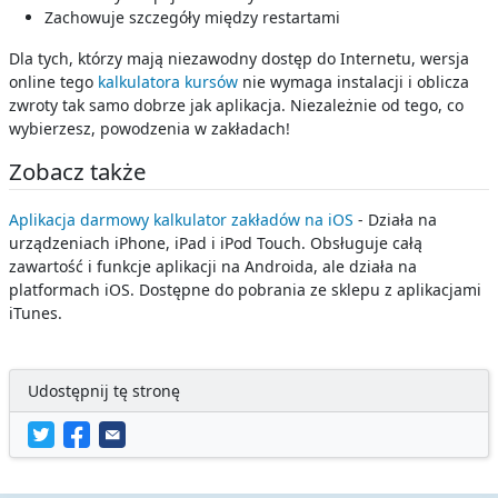
Zachowuje szczegóły między restartami
Dla tych, którzy mają niezawodny dostęp do Internetu, wersja
online tego
kalkulatora kursów
nie wymaga instalacji i oblicza
zwroty tak samo dobrze jak aplikacja. Niezależnie od tego, co
wybierzesz, powodzenia w zakładach!
Zobacz także
Aplikacja darmowy kalkulator zakładów na iOS
- Działa na
urządzeniach iPhone, iPad i iPod Touch. Obsługuje całą
zawartość i funkcje aplikacji na Androida, ale działa na
platformach iOS. Dostępne do pobrania ze sklepu z aplikacjami
iTunes.
Udostępnij tę stronę