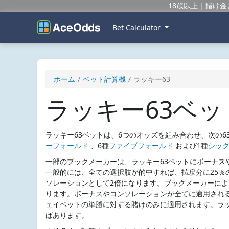
18歳以上
賭け金
Bet Calculator
ホーム
ベット計算機
ラッキー63
ラッキー63ベ
ラッキー63ベットは、6つのオッズを組み合わせ、次の6
ーフォールド
、6種
ファイブフォールド
および1種
シッ
一部のブックメーカーは、ラッキー63ベットにボーナス
一般的には、全ての選択肢が的中すれば、払戻分に25％
ソレーションとして2倍になります。ブックメーカーによ
ります。ボーナスやコンソレーションが全てに適用され
ェイベットの単勝に対する賭けのみに適用されます。ラッ
ばあります。