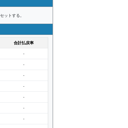
セットする。
合計払戻率
-
-
-
-
-
-
-