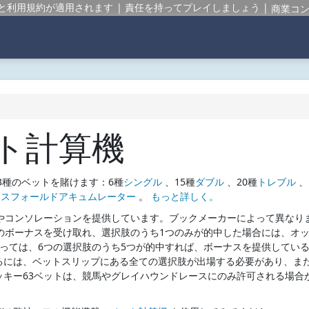
と利用規約が適用されます
責任を持ってプレイしましょう
商業コ
ット計算機
3種のベットを賭けます：6種
シングル
、15種
ダブル
、20種
トレブル
、
クスフォールドアキュムレーター
。
もっと詳しく。
やコンソレーションを提供しています。ブックメーカーによって異なり
のボーナスを受け取れ、選択肢のうち1つのみが的中した場合には、オ
っては、6つの選択肢のうち5つが的中すれば、ボーナスを提供してい
るには、ベットスリップにある全ての選択肢が出場する必要があり、ま
キー63ベットは、競馬やグレイハウンドレースにのみ許可される場合