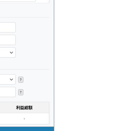
?
?
利益総額
-