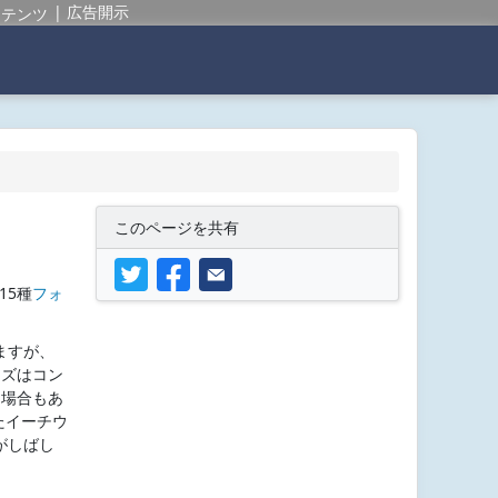
広告開示
ンテンツ
このページを共有
15種
フォ
ますが、
ッズはコン
る場合もあ
たイーチウ
がしばし