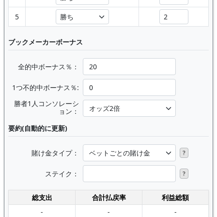
5
ブックメーカーボーナス
全的中ボーナス％：
1つ不的中ボーナス％:
勝者1人コンソレーシ
ョン：
要約(自動的に更新)
賭け金タイプ：
?
ステイク：
?
総支出
合計払戻率
利益総額
-
-
-