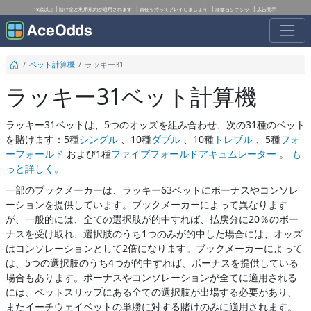
18歳以上
賭け金と利用規約が適用されます
責任を持ってプレイしましょう
広告開示
商業コンテンツ
ベット計算機
ラッキー31
ラッキー31ベット計算機
ラッキー31ベットは、5つのオッズを組み合わせ、次の31種のベット
を賭けます：5種
シングル
、10種
ダブル
、10種
トレブル
、5種
フォ
ーフォールド
および1種
ファイブフォールドアキュムレーター
。
も
っと詳しく。
一部のブックメーカーは、ラッキー63ベットにボーナスやコンソレ
ーションを提供しています。ブックメーカーによって異なります
が、一般的には、全ての選択肢が的中すれば、払戻分に20％のボー
ナスを受け取れ、選択肢のうち1つのみが的中した場合には、オッズ
はコンソレーションとして2倍になります。ブックメーカーによって
は、5つの選択肢のうち4つが的中すれば、ボーナスを提供している
場合もあります。ボーナスやコンソレーションが全てに適用される
には、ベットスリップにある全ての選択肢が出場する必要があり、
またイーチウェイベットの単勝に対する賭けのみに適用されます。