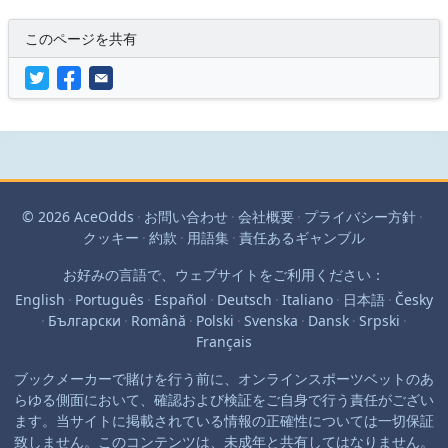
このページを共有
© 2026 AceOdds
·
お問い合わせ
·
会社概要
·
プライバシー方針
·
クッキー
·
約款
·
用語集
·
責任あるギャンブル
お好みの言語で、ウェブサイトをご利用ください：
English
·
Português
·
Español
·
Deutsch
·
Italiano
·
日本語
·
Česky
·
Български
·
Română
·
Polski
·
Svenska
·
Dansk
·
Srpski
·
Français
ブックメーカーで賭けを行う前に、オンラインスポーツベットのあ
らゆる側面において、確認および検証をご自身で行う責任がござい
ます。当サイトに掲載されている情報の正確性については一切保証
致しません。このコンテンツは、未成年と共有してはなりません。