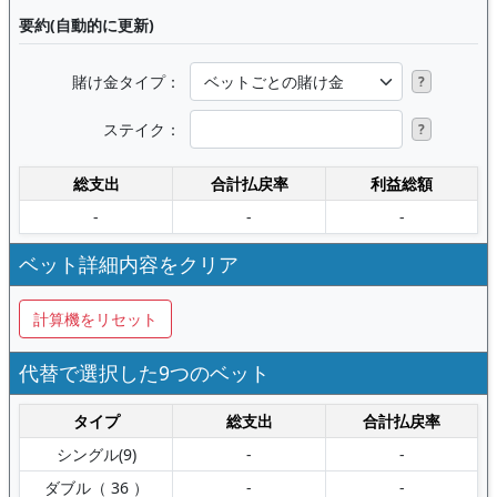
要約(自動的に更新)
賭け金タイプ：
?
ステイク：
?
総支出
合計払戻率
利益総額
-
-
-
ベット詳細内容をクリア
計算機をリセット
代替で選択した9つのベット
タイプ
総支出
合計払戻率
シングル(9)
-
-
ダブル（ 36 ）
-
-