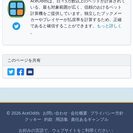
AceOddsは、日々5万数以上のベットが計算されて
いる、最も対象範囲が広く、信頼のおけるベット
計算機をご提供しています。独立したブックメー
カーやプレイヤーが払戻率を計算するため、正確
であると確信することができます。
もっと詳しく
。
このページを共有
© 2026 AceOdds
·
お問い合わせ
·
会社概要
·
プライバシー方針
·
クッキー
·
約款
·
用語集
·
責任あるギャンブル
お好みの言語で、ウェブサイトをご利用ください：