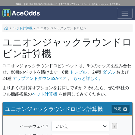
18歳以上
賭け金と利用規約が適用されます
責任を持ってプレイしましょう
広告開示
商業コンテンツ
ベット計算機
ユニオンジャックラウンドロビン
ユニオンジャックラウンドロ
ビン計算機
ユニオンジャックラウンドロビンベットは、9つのオッズを組み合わ
せ、80種のベットを賭けます：8種
トレブル
、24種
ダブル
および
24種
アップアンドダウンSSAペア
。
もっと詳しく。
より多くの計算オプションをお探しですか？それなら、ぜひ弊社の
フル機能搭載の
ベット計算機
を使用してみてください。
ユニオンジャックラウンドロビン計算機
設定
イーチウェイ？
?