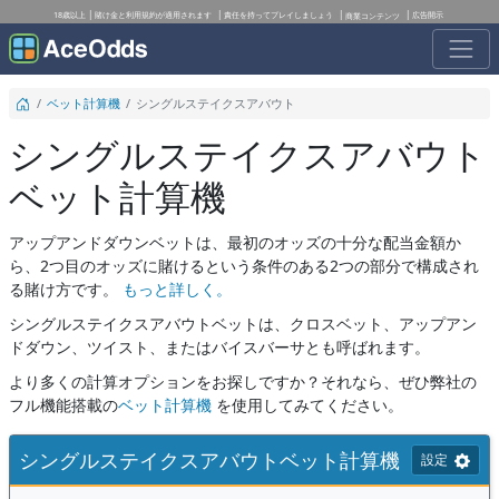
18歳以上
賭け金と利用規約が適用されます
責任を持ってプレイしましょう
広告開示
商業コンテンツ
ベット計算機
シングルステイクスアバウト
シングルステイクスアバウト
ベット計算機
アップアンドダウンベットは、最初のオッズの十分な配当金額か
ら、2つ目のオッズに賭けるという条件のある2つの部分で構成され
る賭け方です。
もっと詳しく。
シングルステイクスアバウトベットは、クロスベット、アップアン
ドダウン、ツイスト、またはバイスバーサとも呼ばれます。
より多くの計算オプションをお探しですか？それなら、ぜひ弊社の
フル機能搭載の
ベット計算機
を使用してみてください。
シングルステイクスアバウトベット計算機
設定