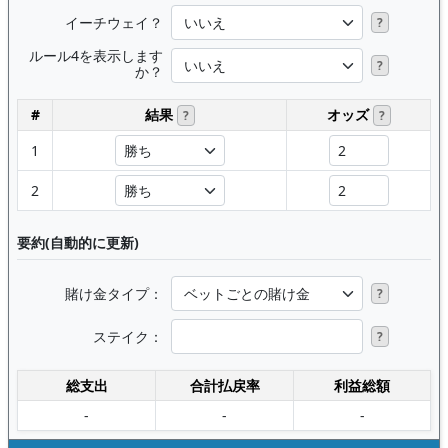
イーチウェイ？
?
ルール4を表示します
?
か？
#
結果
オッズ
?
?
1
2
要約(自動的に更新)
賭け金タイプ：
?
ステイク：
?
総支出
合計払戻率
利益総額
-
-
-