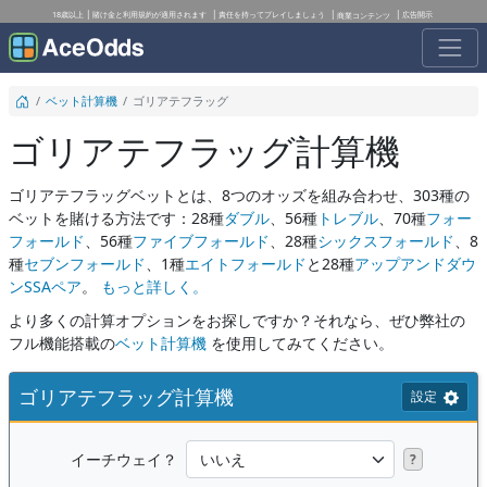
18歳以上
賭け金と利用規約が適用されます
責任を持ってプレイしましょう
広告開示
商業コンテンツ
ベット計算機
ゴリアテフラッグ
ゴリアテフラッグ計算機
ゴリアテフラッグベットとは、8つのオッズを組み合わせ、303種の
ベットを賭ける方法です：28種
ダブル
、56種
トレブル
、70種
フォー
フォールド
、56種
ファイブフォールド
、28種
シックスフォールド
、8
種
セブンフォールド
、1種
エイトフォールド
と28種
アップアンドダウ
ンSSAペア
。
もっと詳しく。
より多くの計算オプションをお探しですか？それなら、ぜひ弊社の
フル機能搭載の
ベット計算機
を使用してみてください。
ゴリアテフラッグ計算機
設定
イーチウェイ？
?