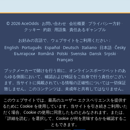
© 2026 AceOdds
·
お問い合わせ
·
会社概要
·
プライバシー方針
·
クッキー
·
約款
·
用語集
·
責任あるギャンブル
お好みの言語で、ウェブサイトをご利用ください：
English
·
Português
·
Español
·
Deutsch
·
Italiano
·
日本語
·
Česky
·
Български
·
Română
·
Polski
·
Svenska
·
Dansk
·
Srpski
·
Français
ブックメーカーで賭けを行う前に、オンラインスポーツベットのあ
らゆる側面において、確認および検証をご自身で行う責任がござい
ます。当サイトに掲載されている情報の正確性については一切保証
致しません。このコンテンツは、未成年と共有してはなりません。
このウェブサイトでは、最高のユーザー エクスペリエンスを提供す
るために Cookie を使用しています。当サイトを引き続きご利用いた
だく場合、Cookie の使用に同意したものとみなされます。または、
「詳細を読む」を選択して、Cookie が何を意味するかを確認するこ
ともできます。