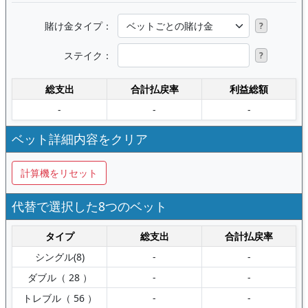
賭け金タイプ：
?
ステイク：
?
総支出
合計払戻率
利益総額
-
-
-
ベット詳細内容をクリア
計算機をリセット
代替で選択した8つのベット
タイプ
総支出
合計払戻率
シングル(8)
-
-
ダブル（ 28 ）
-
-
トレブル（ 56 ）
-
-