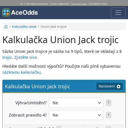
18+
Platí sázení a podmínky
Hrajte zodpovědně
Zveřejnění reklam
Komerční obsah
Kalkulačka sázek
Union Jack trojice
Kalkulačka Union Jack trojic
Sázka Union Jack trojice je sázka na 9 tipů, které se skládají z 8
trojic
.
Zjistěte více.
Hledáte další možnosti výpočtů? Použijte naši plně vybavenou
sázkovou kalkulačku
.
Kalkulačka Union Jack trojic
Nastavení
Výhra/Umístění?
?
Zobrazit pravidlo 4?
?