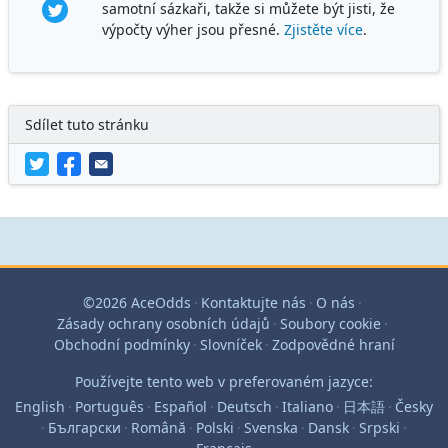
samotní sázkaři, takže si můžete být jisti, že
výpočty výher jsou přesné.
Zjistěte více
.
Sdílet tuto stránku
©2026 AceOdds
·
Kontaktujte nás
·
O nás
·
Zásady ochrany osobních údajů
·
Soubory cookie
·
Obchodní podmínky
·
Slovníček
·
Zodpovědné hraní
Používejte tento web v preferovaném jazyce:
English
·
Português
·
Español
·
Deutsch
·
Italiano
·
日本語
·
Česky
·
Български
·
Română
·
Polski
·
Svenska
·
Dansk
·
Srpski
·