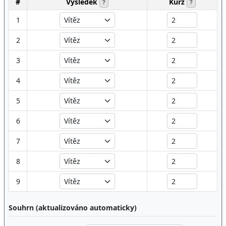
#
Výsledek
Kurz
?
?
1
2
3
4
5
6
7
8
9
Souhrn (aktualizováno automaticky)