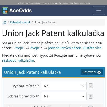
18+
Platí sázení a podmínky
Hrajte zodpovědně
Zveřejnění reklam
Komerční obsah
Kalkulačka sázek
Union Jack Patent
Union Jack Patent kalkulačka
Sázka Union Jack Patent je sázka na 9 tipů, která se skládá z 56
sázek: 8
trojic
, 24
dvojic
a 24
jednoduchých sázek
.
Zjistěte více.
Hledáte další možnosti výpočtů? Použijte naši plně vybavenou
sázkovou kalkulačku
.
Union Jack Patent kalkulačka
Nastavení
Výhra/Umístění?
?
Zobrazit pravidlo 4?
?