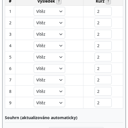
#
Výsledek
Kurz
?
?
1
2
3
4
5
6
7
8
9
Souhrn (aktualizováno automaticky)