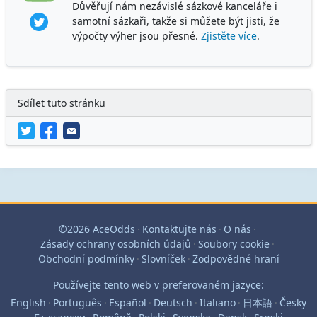
Důvěřují nám nezávislé sázkové kanceláře i
samotní sázkaři, takže si můžete být jisti, že
výpočty výher jsou přesné.
Zjistěte více
.
Sdílet tuto stránku
©2026 AceOdds
·
Kontaktujte nás
·
O nás
·
Zásady ochrany osobních údajů
·
Soubory cookie
·
Obchodní podmínky
·
Slovníček
·
Zodpovědné hraní
Používejte tento web v preferovaném jazyce:
English
·
Português
·
Español
·
Deutsch
·
Italiano
·
日本語
·
Česky