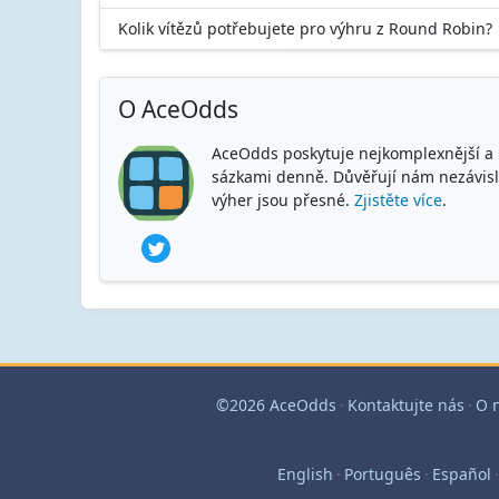
Kolik vítězů potřebujete pro výhru z Round Robin?
O AceOdds
AceOdds poskytuje nejkomplexnější a n
sázkami denně. Důvěřují nám nezávislé 
výher jsou přesné.
Zjistěte více
.
©2026 AceOdds
·
Kontaktujte nás
·
O 
English
·
Português
·
Español
·