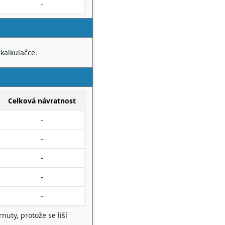
-
 kalkulačce.
Celková návratnost
-
-
-
-
-
uty, protože se liší