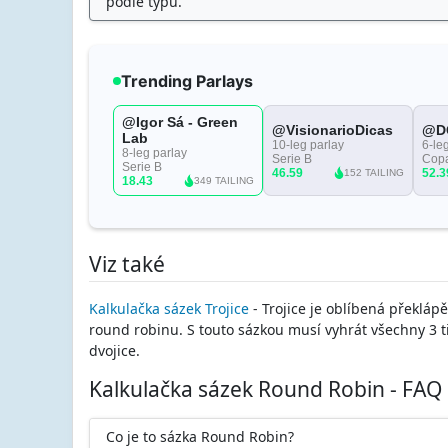
podle typu.
Viz také
Kalkulačka sázek Trojice
- Trojice je oblíbená překláp
round robinu. S touto sázkou musí vyhrát všechny 3 t
dvojice.
Kalkulačka sázek Round Robin - FAQ
Co je to sázka Round Robin?