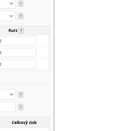
?
?
Kurz
?
?
?
Celkový zisk