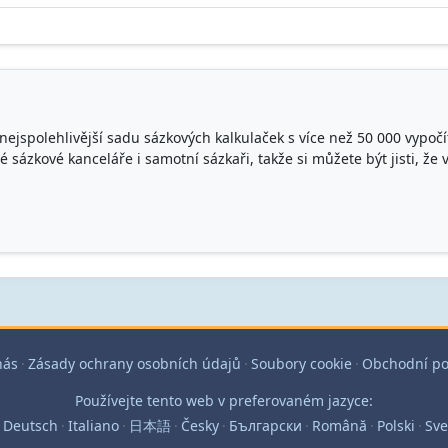
ejspolehlivější sadu sázkových kalkulaček s více než 50 000 vypoč
sázkové kanceláře i samotní sázkaři, takže si můžete být jisti, že 
nás
·
Zásady ochrany osobních údajů
·
Soubory cookie
·
Obchodní p
Používejte tento web v preferovaném jazyce:
Deutsch
·
Italiano
·
日本語
·
Česky
·
Български
·
Română
·
Polski
·
Sv