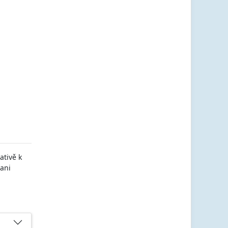
ativě k
 ani