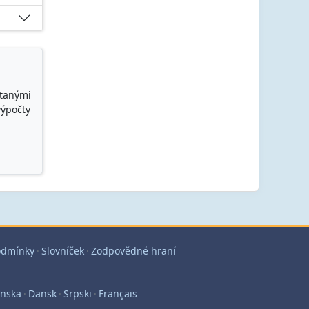
ítanými
výpočty
odmínky
·
Slovníček
·
Zodpovědné hraní
enska
·
Dansk
·
Srpski
·
Français